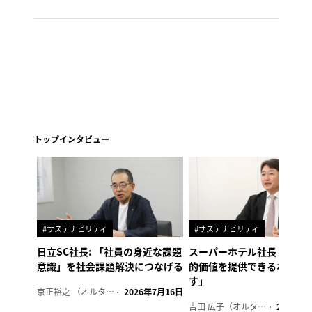
トップインタビュー
#サステナビリティ
#サステナビリティ
日立SC社長: 「社員の身近な課題
スーパーホテル社長「地域
意識」を社会課題解決につなげる
的価値を提供できるホテル
す」
京正裕之 （オルタナ副編集長）
2026年7月16日
吉田 広子（オルタナ輪番編集長）
2026年6