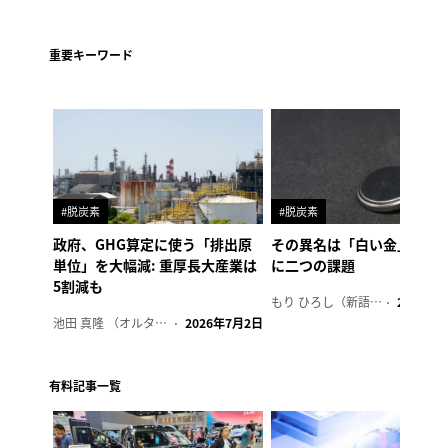
重要キーワード
#脱炭素
#脱炭素
政府、GHG算定に使う「排出原
その異名は「白い金」、リ
単位」を大幅減: 重厚長大産業は
に二つの課題
5割減も
もり ひろし（新語ウォッチャー）
2023年7
池田 真隆 （オルタナ輪番編集長）
2026年7月2日
有料記事一覧