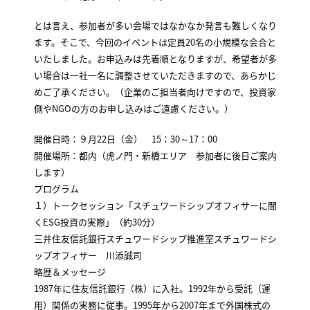
とは言え、参加者が多い会場ではなかなか発言も難しくなり
ます。そこで、今回のイベントは定員20名の小規模な会合と
いたしました。お申込みは先着順となりますが、希望者が多
い場合は一社一名に調整させていただきますので、あらかじ
めご了承ください。（企業のご担当者向けですので、投資家
側やNGOの方のお申し込みはご遠慮ください。）
開催日時：９月22日（金） 15：30～17：00
開催場所：都内（虎ノ門・新橋エリア 参加者に後日ご案内
します）
プログラム
１）トークセッション「スチュワードシップオフィサーに聞
くESG投資の実際」（約30分）
三井住友信託銀行スチュワードシップ推進室スチュワードシ
ップオフィサー 川添誠司
略歴＆メッセージ
1987年に住友信託銀行（株）に入社。1992年から受託（運
用）関係の実務に従事。1995年から2007年まで外国株式の