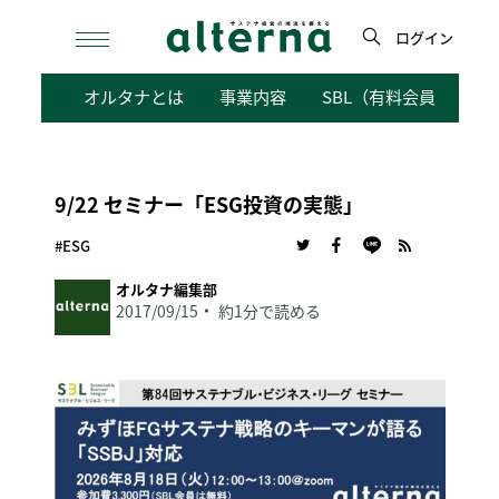
Skip
to
ログイン
content
検
オルタナとは
事業内容
SBL（有料会員向けサ
索
9/22 セミナー「ESG投資の実態」
#ESG
オルタナ編集部
2017/09/15
約1分で読める