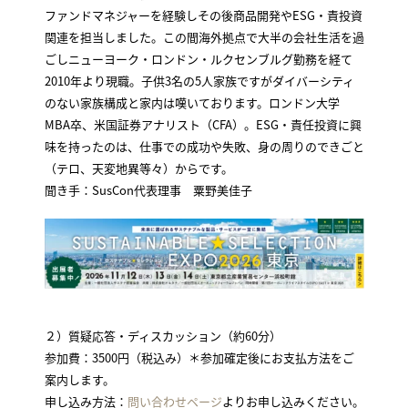
ファンドマネジャーを経験しその後商品開発やESG・責投資
関連を担当しました。この間海外拠点で大半の会社生活を過
ごしニューヨーク・ロンドン・ルクセンブルグ勤務を経て
2010年より現職。子供3名の5人家族ですがダイバーシティ
のない家族構成と家内は嘆いております。ロンドン大学
MBA卒、米国証券アナリスト（CFA）。ESG・責任投資に興
味を持ったのは、仕事での成功や失敗、身の周りのできごと
（テロ、天変地異等々）からです。
聞き手：SusCon代表理事 粟野美佳子
２）質疑応答・ディスカッション（約60分）
参加費：3500円（税込み）＊参加確定後にお支払方法をご
案内します。
申し込み方法：
問い合わせページ
よりお申し込みください。