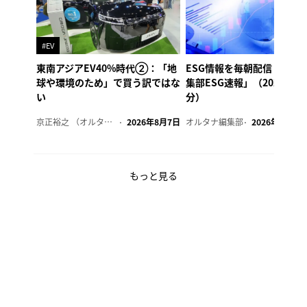
#EV
東南アジアEV40%時代②：「地
ESG情報を毎朝配信「オル
球や環境のため」で買う訳ではな
集部ESG速報」（2026年8
い
分）
京正裕之 （オルタナ副編集長）
2026年8月7日
オルタナ編集部
2026年8月7日
もっと見る