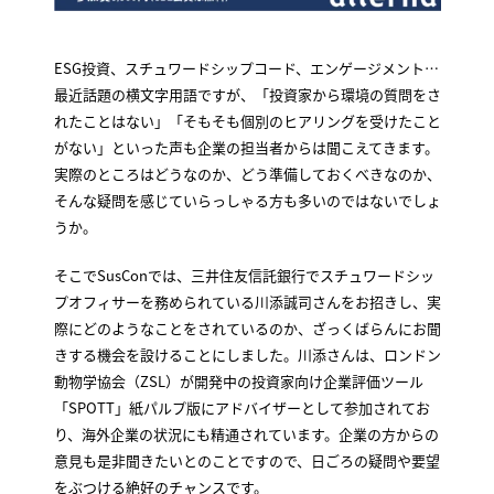
ESG投資、スチュワードシップコード、エンゲージメント…
最近話題の横文字用語ですが、「投資家から環境の質問をさ
れたことはない」「そもそも個別のヒアリングを受けたこと
がない」といった声も企業の担当者からは聞こえてきます。
実際のところはどうなのか、どう準備しておくべきなのか、
そんな疑問を感じていらっしゃる方も多いのではないでしょ
うか。
そこでSusConでは、三井住友信託銀行でスチュワードシッ
プオフィサーを務められている川添誠司さんをお招きし、実
際にどのようなことをされているのか、ざっくばらんにお聞
きする機会を設けることにしました。川添さんは、ロンドン
動物学協会（ZSL）が開発中の投資家向け企業評価ツール
「SPOTT」紙パルプ版にアドバイザーとして参加されてお
り、海外企業の状況にも精通されています。企業の方からの
意見も是非聞きたいとのことですので、日ごろの疑問や要望
をぶつける絶好のチャンスです。