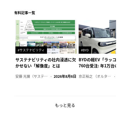
有料記事一覧
#サステナビリティ
#BYD
サステナビリティの社内浸透に欠
BYDの軽EV「ラッコ」、1
かせない「解像度」とは
760台受注: 年1万台の販売
安藤 光展（サステナビリティ・コンサルタント）
2026年8月6日
京正裕之 （オルタナ副編集長）
2026年
もっと見る