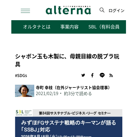
Skip
to
ログイン
content
検
オルタナとは
事業内容
SBL（有料会員向けサ
索
シャボン玉も木製に、母親目線の脱プラ玩
具
#SDGs
寺町 幸枝（在外ジャーナリスト協会理事）
2021/02/19
約3分で読める