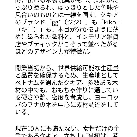
っぷり塗られ、はっきりとした色味や
風合いのものとは一線を画す。クキア
のブランド「gg*（ジジ）」も「kiko＋
（キコ）」も、木目が分かるように薄
めに塗られた塗料と、インテリア雑貨
店やブティックがこぞって並べたがる
ほどのデザイン力が特徴だ。
開業当初から、世界供給可能な生産量
と品質を確保するため、生産地として
ベトナムを選んだクキア。多数ある木
材の中でも、おもちゃ作りに適してい
る硬さや艶、密度を考慮し、ヨーロッ
パのブナの木を中心に素材調達をして
いる。
現在10人にも満たない、女性だけの企
業であるクキア。立ち上げ当初は、若