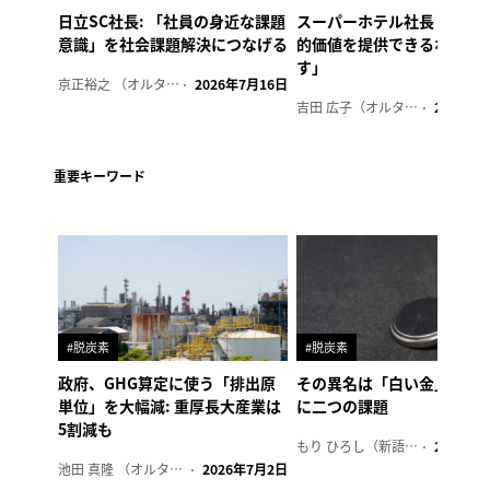
日立SC社長: 「社員の身近な課題
スーパーホテル社長「地域
意識」を社会課題解決につなげる
的価値を提供できるホテル
す」
京正裕之 （オルタナ副編集長）
2026年7月16日
吉田 広子（オルタナ輪番編集長）
2026年6
重要キーワード
#脱炭素
#脱炭素
政府、GHG算定に使う「排出原
その異名は「白い金」、リ
単位」を大幅減: 重厚長大産業は
に二つの課題
5割減も
もり ひろし（新語ウォッチャー）
2023年7
池田 真隆 （オルタナ輪番編集長）
2026年7月2日