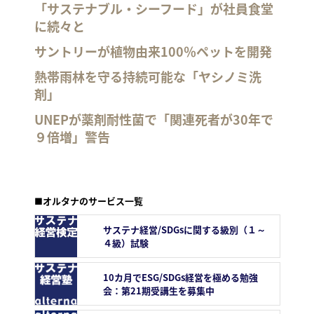
「サステナブル・シーフード」が社員食堂
に続々と
サントリーが植物由来100％ペットを開発
熱帯雨林を守る持続可能な「ヤシノミ洗
剤」
UNEPが薬剤耐性菌で「関連死者が30年で
９倍増」警告
■オルタナのサービス一覧
サステナ経営/SDGsに関する級別（１～
４級）試験
10カ月でESG/SDGs経営を極める勉強
会：第21期受講生を募集中