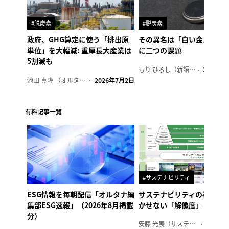
#脱炭素
#脱炭素
政府、GHG算定に使う「排出原
その異名は「白い金」、リ
単位」を大幅減: 重厚長大産業は
に二つの課題
5割減も
もり ひろし（新語ウォッチャー）
2023年7
池田 真隆 （オルタナ輪番編集長）
2026年7月2日
有料記事一覧
#サステナビリティ
ESG情報を毎朝配信「オルタナ編
サステナビリティの社内浸
集部ESG速報」（2026年8月掲載
かせない「解像度」とは
分）
安藤 光展（サステナビリティ・コンサルタント）
2026年