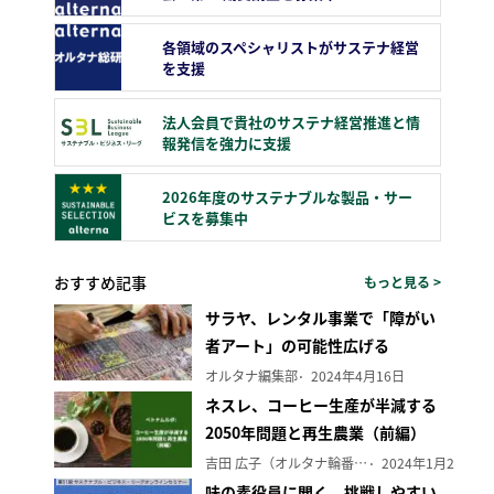
各領域のスペシャリストがサステナ経営
を支援
法人会員で貴社のサステナ経営推進と情
報発信を強力に支援
2026年度のサステナブルな製品・サー
ビスを募集中
おすすめ記事
もっと見る >
サラヤ、レンタル事業で「障がい
者アート」の可能性広げる
オルタナ編集部
2024年4月16日
ネスレ、コーヒー生産が半減する
2050年問題と再生農業（前編）
吉田 広子（オルタナ輪番編集長）
2024年1月29日
味の素役員に聞く、挑戦しやすい