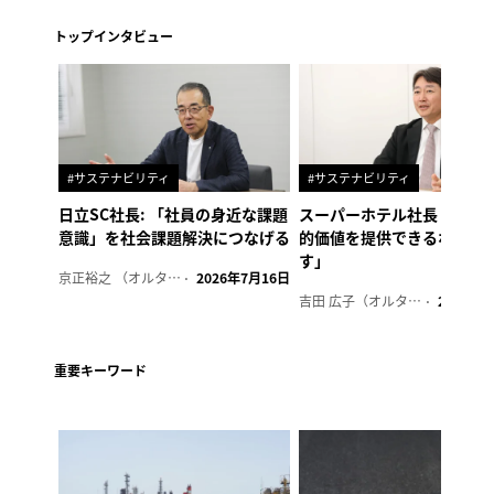
トップインタビュー
#サステナビリティ
#サステナビリティ
日立SC社長: 「社員の身近な課題
スーパーホテル社長「地域
意識」を社会課題解決につなげる
的価値を提供できるホテル
す」
京正裕之 （オルタナ副編集長）
2026年7月16日
吉田 広子（オルタナ輪番編集長）
2026年6
重要キーワード