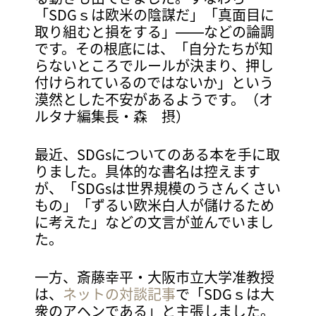
「SDGｓは欧米の陰謀だ」「真面目に
取り組むと損をする」――などの論調
です。その根底には、「自分たちが知
らないところでルールが決まり、押し
付けられているのではないか」という
漠然とした不安があるようです。（オ
ルタナ編集長・森 摂）
最近、SDGsについてのある本を手に取
りました。具体的な書名は控えます
が、「SDGsは世界規模のうさんくさい
もの」「ずるい欧米白人が儲けるため
に考えた」などの文言が並んでいまし
た。
一方、斎藤幸平・大阪市立大学准教授
は、
ネットの対談記事
で「SDGｓは大
衆のアヘンである」と主張しました。