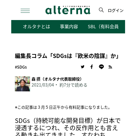
Skip
to
ログイン
content
検
オルタナとは
事業内容
SBL（有料会員向けサ
索
編集長コラム「SDGsは『欧米の陰謀』か」
#SDGs
森 摂（オルタナ代表取締役）
2021/03/04
約7分で読める
※この記事は３月５日正午から有料記事になりました。
SDGs（持続可能な開発目標）が日本で
浸透するにつれ、その反作用とも言え
る動きも出てきました。すなわち