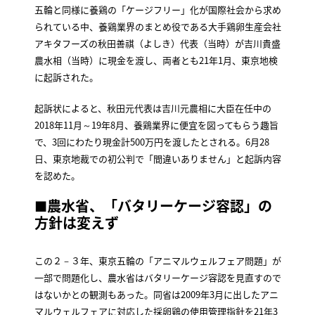
五輪と同様に養鶏の「ケージフリー」化が国際社会から求め
られている中、養鶏業界のまとめ役である大手鶏卵生産会社
アキタフーズの秋田善祺（よしき）代表（当時）が吉川貴盛
農水相（当時）に現金を渡し、両者とも21年1月、東京地検
に起訴された。
起訴状によると、秋田元代表は吉川元農相に大臣在任中の
2018年11月～19年8月、養鶏業界に便宜を図ってもらう趣旨
で、3回にわたり現金計500万円を渡したとされる。6月28
日、東京地裁での初公判で「間違いありません」と起訴内容
を認めた。
■農水省、「バタリーケージ容認」の
方針は変えず
この２－３年、東京五輪の「アニマルウェルフェア問題」が
一部で問題化し、農水省はバタリーケージ容認を見直すので
はないかとの観測もあった。同省は2009年3月に出したアニ
マルウェルフェアに対応した採卵鶏の使用管理指針を21年3