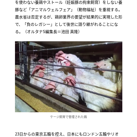
を使わない養鶏やストール（妊娠豚の拘束飼育）をしない養
豚など「アニマルウェルフェア」（動物福祉）を重視する。
農水省は否定するが、鶏卵業界の要望が結果的に実現した形
で、「負のレガシー」として後世に語り継がれることにな
る。（オルタナS編集長＝池田 真隆）
ケージ飼育で管理された鶏
23日からの東京五輪を控え、日本にもロンドン五輪やリオ