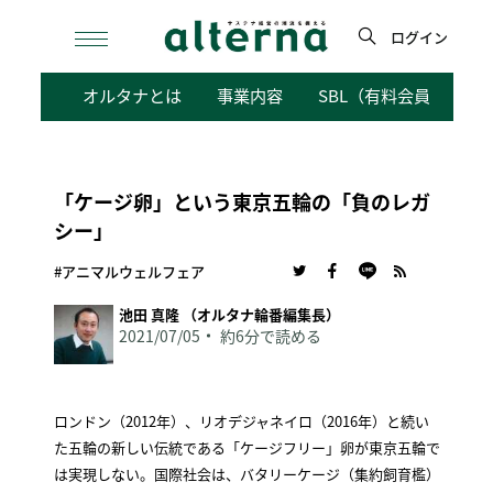
Skip
to
ログイン
content
検
オルタナとは
事業内容
SBL（有料会員向けサ
索
「ケージ卵」という東京五輪の「負のレガ
シー」
#アニマルウェルフェア
池田 真隆 （オルタナ輪番編集長）
2021/07/05
約6分で読める
ロンドン（2012年）、リオデジャネイロ（2016年）と続い
た五輪の新しい伝統である「ケージフリー」卵が東京五輪で
は実現しない。国際社会は、バタリーケージ（集約飼育檻）