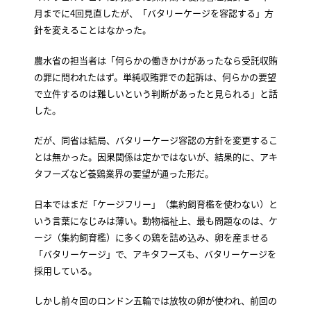
月までに4回見直したが、「バタリーケージを容認する」方
針を変えることはなかった。
農水省の担当者は「何らかの働きかけがあったなら受託収賄
の罪に問われたはず。単純収賄罪での起訴は、何らかの要望
で立件するのは難しいという判断があったと見られる」と話
した。
だが、同省は結局、バタリーケージ容認の方針を変更するこ
とは無かった。因果関係は定かではないが、結果的に、アキ
タフーズなど養鶏業界の要望が通った形だ。
日本ではまだ「ケージフリー」（集約飼育檻を使わない）と
いう言葉になじみは薄い。動物福祉上、最も問題なのは、ケ
ージ（集約飼育檻）に多くの鶏を詰め込み、卵を産ませる
「バタリーケージ」で、アキタフーズも、バタリーケージを
採用している。
しかし前々回のロンドン五輪では放牧の卵が使われ、前回の