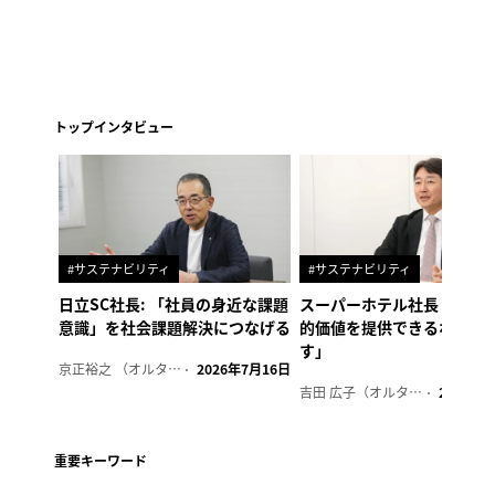
トップインタビュー
#サステナビリティ
#サステナビリティ
日立SC社長: 「社員の身近な課題
スーパーホテル社長「地域
意識」を社会課題解決につなげる
的価値を提供できるホテル
す」
京正裕之 （オルタナ副編集長）
2026年7月16日
吉田 広子（オルタナ輪番編集長）
2026年6
重要キーワード