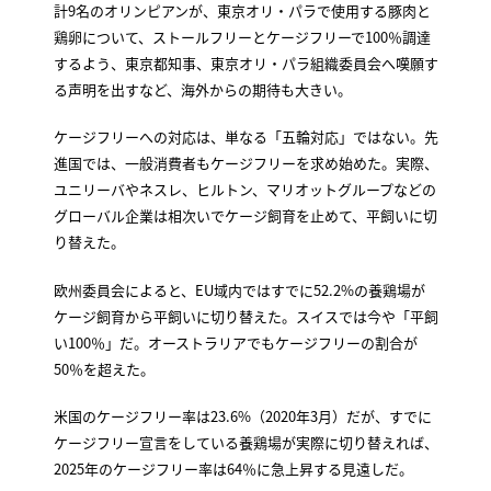
計9名のオリンピアンが、東京オリ・パラで使用する豚肉と
鶏卵について、ストールフリーとケージフリーで100％調達
するよう、東京都知事、東京オリ・パラ組織委員会へ嘆願す
る声明を出すなど、海外からの期待も大きい。
ケージフリーへの対応は、単なる「五輪対応」ではない。先
進国では、一般消費者もケージフリーを求め始めた。実際、
ユニリーバやネスレ、ヒルトン、マリオットグループなどの
グローバル企業は相次いでケージ飼育を止めて、平飼いに切
り替えた。
欧州委員会によると、EU域内ではすでに52.2%の養鶏場が
ケージ飼育から平飼いに切り替えた。スイスでは今や「平飼
い100％」だ。オーストラリアでもケージフリーの割合が
50％を超えた。
米国のケージフリー率は23.6%（2020年3月）だが、すでに
ケージフリー宣言をしている養鶏場が実際に切り替えれば、
2025年のケージフリー率は64％に急上昇する見遠しだ。