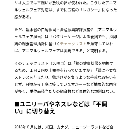
リオ大会では平飼いか放牧の卵が使われた。こうしたアニマ
ルウェルフェア対応は、すでに五輪の「レガシー」になった
感がある。
ただ、農水省の白尾紘司・畜産振興課課長補佐（アニマルウ
ェルフェア担当）は「バタリーケージによる養鶏でも、採卵
鶏の飼養管理指針に基づく
チェックリスト
を順守していれ
ば、アニマルウェルフェアは実現できる」と説明する。
そのチェックリスト（50項目）は「鶏の健康状態を把握す
るため、１日１回以上観察を行っていますか」「鶏に不要な
ストレスを与えたり、鶏がけがを負うような手荒な取扱いを
せず、日頃から丁寧に接していますかーーなど抽象的な内容
が多く、単位面積当たりの飼育数など具体的な規制はない。
■
ユニリーバやネスレなどは「平飼
い」に切り替え
2018年８月には、米国、カナダ、ニュージーランドなど合