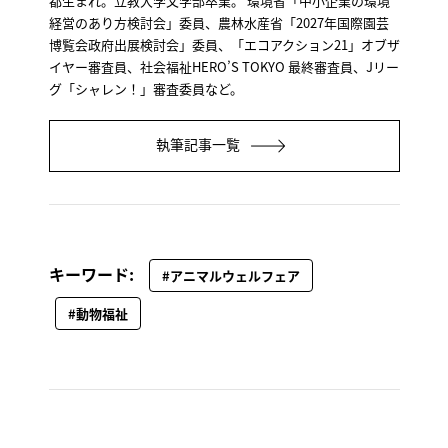
都生まれ。立教大学文学部卒業。 環境省「中小企業の環境
経営のあり方検討会」委員、農林水産省「2027年国際園芸
博覧会政府出展検討会」委員、「エコアクション21」オブザ
イヤー審査員、社会福祉HERO’S TOKYO 最終審査員、Jリー
グ「シャレン！」審査委員など。
執筆記事一覧
キーワード:
#アニマルウェルフェア
#動物福祉