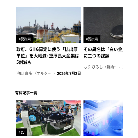
#脱炭素
#脱炭素
政府、GHG算定に使う「排出原
その異名は「白い金」、リ
単位」を大幅減: 重厚長大産業は
に二つの課題
5割減も
もり ひろし（新語ウォッチャー）
2023年7
池田 真隆 （オルタナ輪番編集長）
2026年7月2日
有料記事一覧
#EV