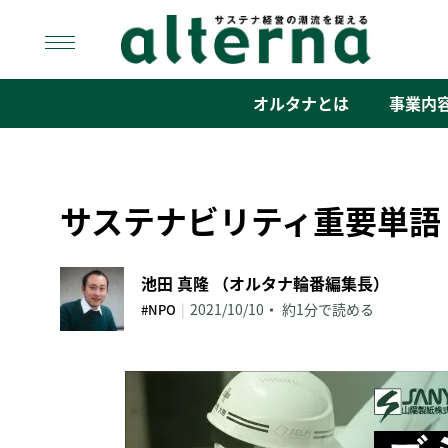
Skip
to
content
オルタナ
「サステナ経営」の潮流を捉える
オルタナとは
事業内
サステナビリティ重要単語
池田 真隆 （オルタナ輪番編集長）
|
2021/10/10
約1分で読める
#NPO