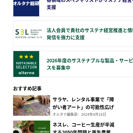
支援
法人会員で貴社のサステナ経営推進と情
発信を強力に支援
2026年度のサステナブルな製品・サー
スを募集中
おすすめ記事
サラヤ、レンタル事業で「障
がい者アート」の可能性広げ
る
オルタナ編集部
2024年4月16日
ネスレ、コーヒー生産が半減
する2050年問題と再生農業