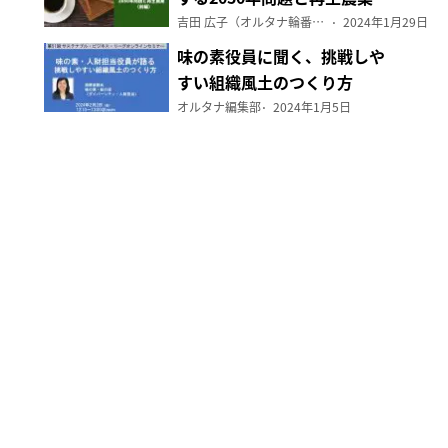
（前編）
吉田 広子（オルタナ輪番編集長）
2024年1月29日
味の素役員に聞く、挑戦しや
すい組織風土のつくり方
オルタナ編集部
2024年1月5日