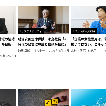
#サステナビリティ
#ジェンダー/DE＆I
地域の情緒
明治安田生命保険・永島社長「AI
「企業の女性登用は、
テル目指
時代の経営は尊厳と信頼が核に」
扱いではない」とキャ
池田 真隆 （オルタナ輪番編集長）
2026年6月18日
北村（宮子）佳代子（オルタナ輪番編集長）
2
26年6月23日