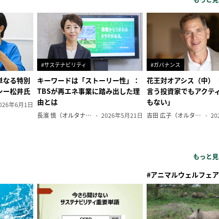
#サステナビリティ
#ガバナンス
単なる特別
キーワードは「ストーリー性」：
花王対オアシス（中）
シー松井氏
TBSが再エネ事業に踏み出した理
言う投資家でもアクテ
由とは
もない」
026年6月1日
長濱 慎（オルタナ副編集長）
2026年5月21日
吉田 広子（オルタナ輪番編集長）
20
もっと見
#アニマルウェルフェア