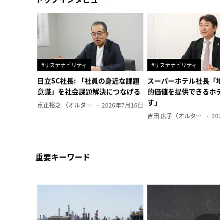
#サステナビリティ
#サステナビリティ
日立SC社長: 「社員の身近な課題
スーパーホテル社長「
意識」を社会課題解決につなげる
的価値を提供できるホ
す」
京正裕之 （オルタナ副編集長）
2026年7月16日
吉田 広子（オルタナ輪番編集長）
20
重要キーワード