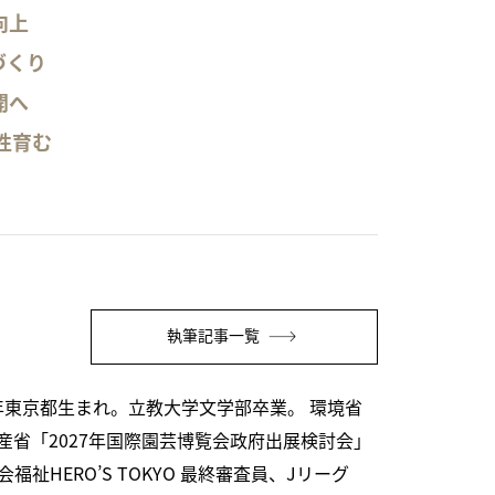
向上
づくり
開へ
性育む
執筆記事一覧
年東京都生まれ。立教大学文学部卒業。 環境省
省「2027年国際園芸博覧会政府出展検討会」
HERO’S TOKYO 最終審査員、Jリーグ