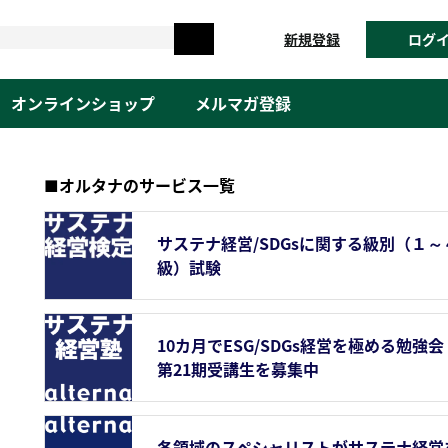
新規登録
ログ
オンラインショップ
メルマガ登録
■オルタナのサービス一覧
サステナ経営/SDGsに関する級別（１～
級）試験
10カ月でESG/SDGs経営を極める勉強会
第21期受講生を募集中
各領域のスペシャリストがサステナ経営