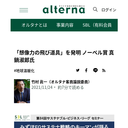
Skip
to
ログイン
content
検
オルタナとは
事業内容
SBL（有料会員向けサ
索
「想像力の飛び道具」を発明 ノーベル賞 真
鍋淑郎氏
#地球温暖化
竹村 眞一（オルタナ客員論説委員）
2021/11/24
約7分で読める