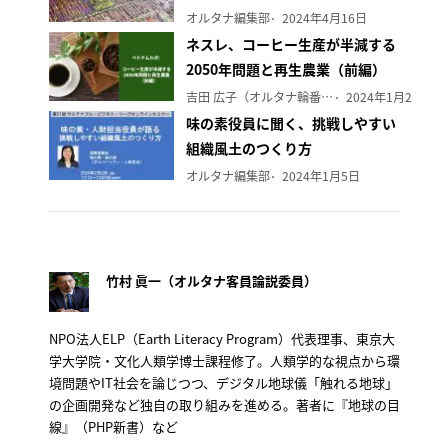
オルタナ編集部
2024年4月16日
ネスレ、コーヒー生産が半減する
2050年問題と再生農業（前編）
吉田 広子（オルタナ輪番編集長）
2024年1月29日
味の素役員に聞く、挑戦しやすい
組織風土のつくり方
オルタナ編集部
2024年1月5日
竹村 眞一（オルタナ客員論説委員）
NPO法人ELP（Earth Literacy Program）代表理事、東京大
学大学院・文化人類学博士課程修了。人類学的な視点から環
境問題やIT社会を論じつつ、デジタル地球儀「触れる地球」
の企画開発など独自の取り組みを進める。著者に『地球の目
線』（PHP新書）など