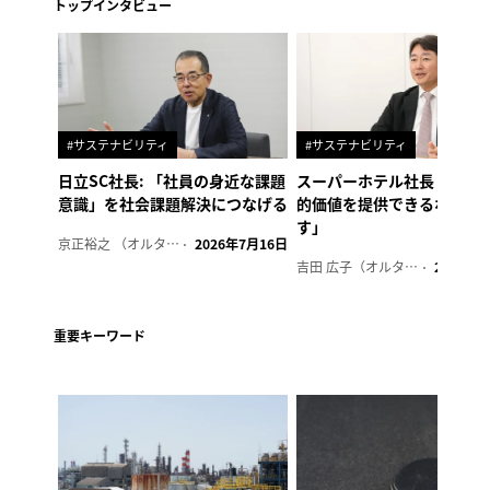
トップインタビュー
#サステナビリティ
#サステナビリティ
日立SC社長: 「社員の身近な課題
スーパーホテル社長「地域
意識」を社会課題解決につなげる
的価値を提供できるホテル
す」
京正裕之 （オルタナ副編集長）
2026年7月16日
吉田 広子（オルタナ輪番編集長）
2026年6
重要キーワード