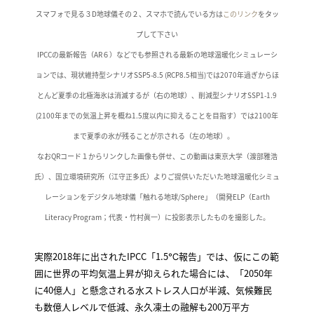
スマフォで見る３D地球儀その２、スマホで読んでいる方は
このリンク
をタッ
プして下さい
IPCCの最新報告（AR６）などでも参照される最新の地球温暖化シミュレーシ
ョンでは、現状維持型シナリオSSP5-8.5 (RCP8.5相当)では2070年過ぎからほ
とんど夏季の北極海氷は消滅するが（右の地球）、削減型シナリオSSP1-1.9
(2100年までの気温上昇を概ね1.5度以内に抑えることを目指す）では2100年
まで夏季の氷が残ることが示される（左の地球）。
なおQRコード１からリンクした画像も併せ、この動画は東京大学（渡部雅浩
氏）、国立環境研究所（江守正多氏）よりご提供いただいた地球温暖化シミュ
レーションをデジタル地球儀「触れる地球/Sphere」（開発ELP（Earth
Literacy Program；代表・竹村眞一）に投影表示したものを撮影した。
実際2018年に出されたIPCC「1.5℃報告」では、仮にこの範
囲に世界の平均気温上昇が抑えられた場合には、「2050年
に40億人」と懸念される水ストレス人口が半減、気候難民
も数億人レベルで低減、永久凍土の融解も200万平方