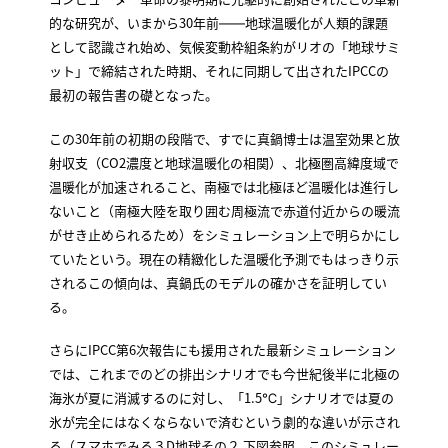
的な研究が、いまから30年前――地球温暖化が人類的課題
として認識され始め、気候変動枠組条約がリオの「地球サミ
ット」で締結された時期、それに同期して出されたIPCCの
最初の報告書の礎となった。
この30年前の初期の段階で、すでに真鍋博士は温室効果と放
射収支（CO2濃度と地球温暖化の相関）、北極圏高緯度域で
温暖化が加速されること、南極では北極ほど温暖化は進行し
ないこと（南極大陸を取り囲む周極流で赤道付近からの暖流
がせき止められるため）をシミュレーション上で明らかにし
ていたという。現在の精緻化した温暖化予測でもはっきり示
されるこの傾向は、真鍋氏のモデルの確かさを証明してい
る。
さらにIPCC第6次報告にも援用された最新シミュレーション
では、これまでのどの排出シナリオでも今世紀後半に北極の
海氷が夏に消滅するのに対し、「1.5℃」シナリオでは夏の
氷が完全にはなくならないで済むという劇的な違いが示され
る（スマホでみる３D地球その２ 下図参照。このシミュレー