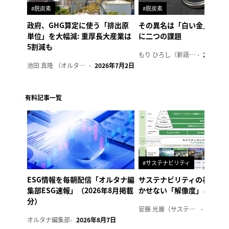
#脱炭素
#脱炭素
政府、GHG算定に使う「排出原
その異名は「白い金」、リ
単位」を大幅減: 重厚長大産業は
に二つの課題
5割減も
もり ひろし（新語ウォッチャー）
2023年7
池田 真隆 （オルタナ輪番編集長）
2026年7月2日
有料記事一覧
#サステナビリティ
ESG情報を毎朝配信「オルタナ編
サステナビリティの社内浸
集部ESG速報」（2026年8月掲載
かせない「解像度」とは
分）
安藤 光展（サステナビリティ・コンサルタント）
2026年
オルタナ編集部
2026年8月7日