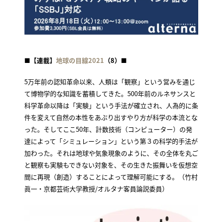
■
【連載】
地球の目線2021
（8）
■
5万年前の認知革命以来、人類は「観察」という営みを通じ
て博物学的な知識を蓄積してきた。500年前のルネサンスと
科学革命以降は「実験」という手法が確立され、人為的に条
件を変えて自然の本性をあぶり出すやり方が科学の本流とな
った。そしてここ50年、計数技術（コンピューター）の発
達によって「シミュレーション」という第３の科学的手法が
加わった。それは地球や気象現象のように、その全体を丸ご
と観察も実験もできない対象を、その生きた振舞いを仮想空
間に再現（創造）することによって理解可能にする。（竹村
眞一・京都芸術大学教授/オルタナ客員論説委員）