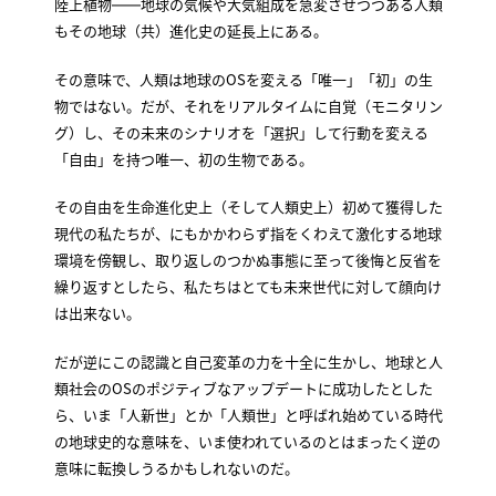
陸上植物――地球の気候や大気組成を急変させつつある人類
もその地球（共）進化史の延長上にある。
その意味で、人類は地球のOSを変える「唯一」「初」の生
物ではない。だが、それをリアルタイムに自覚（モニタリン
グ）し、その未来のシナリオを「選択」して行動を変える
「自由」を持つ唯一、初の生物である。
その自由を生命進化史上（そして人類史上）初めて獲得した
現代の私たちが、にもかかわらず指をくわえて激化する地球
環境を傍観し、取り返しのつかぬ事態に至って後悔と反省を
繰り返すとしたら、私たちはとても未来世代に対して顔向け
は出来ない。
だが逆にこの認識と自己変革の力を十全に生かし、地球と人
類社会のOSのポジティブなアップデートに成功したとした
ら、いま「人新世」とか「人類世」と呼ばれ始めている時代
の地球史的な意味を、いま使われているのとはまったく逆の
意味に転換しうるかもしれないのだ。