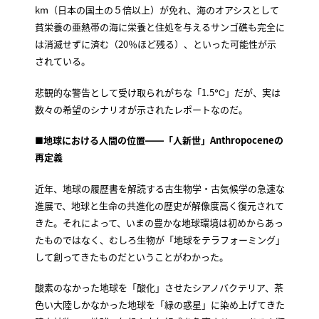
km（日本の国土の５倍以上）が免れ、海のオアシスとして
貧栄養の亜熱帯の海に栄養と住処を与えるサンゴ礁も完全に
は消滅せずに済む（20％ほど残る）、といった可能性が示
されている。
悲観的な警告として受け取られがちな「1.5℃」だが、実は
数々の希望のシナリオが示されたレポートなのだ。
■地球における人間の位置――「人新世」Anthropoceneの
再定義
近年、地球の履歴書を解読する古生物学・古気候学の急速な
進展で、地球と生命の共進化の歴史が解像度高く復元されて
きた。それによって、いまの豊かな地球環境は初めからあっ
たものではなく、むしろ生物が「地球をテラフォーミング」
して創ってきたものだということがわかった。
酸素のなかった地球を「酸化」させたシアノバクテリア、茶
色い大陸しかなかった地球を「緑の惑星」に染め上げてきた