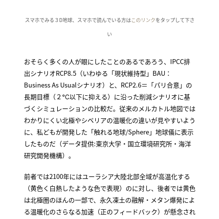
スマホでみる３D地球、スマホで読んでいる方は
このリンク
をタップして下さ
い
おそらく多くの人が眼にしたことのあるであろう、IPCC排
出シナリオRCP8.5（いわゆる「現状維持型」BAU：
Business As Usualシナリオ）と、RCP2.6＝「パリ合意」の
長期目標（２℃以下に抑える）に沿った削減シナリオに基
づくシミュレーションの比較だ。従来のメルカトル地図では
わかりにくい北極やシベリアの温暖化の違いが見やすいよう
に、私どもが開発した「触れる地球/Sphere」地球儀に表示
したものだ（データ提供:東京大学・国立環境研究所・海洋
研究開発機構）。
前者では2100年にはユーラシア大陸北部全域が高温化する
（黄色く白熱したような色で表現）のに対し、後者では黄色
は北極圏のほんの一部で、永久凍土の融解・メタン爆発によ
る温暖化のさらなる加速（正のフィードバック）が懸念され