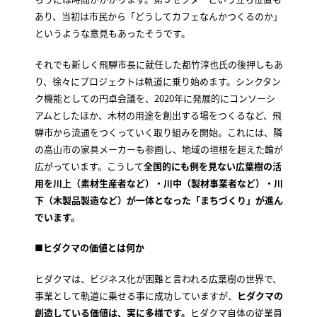
あり、当初は市民から「どうしてカフェなんかつくるのか」
というような意見もあったそうです。
それでも新しく飛騨市長に就任した都竹淳也氏の後押しもあ
り、徐々にプロジェクトは軌道に乗り始めます。シンクタン
ク機能としての円卓会議を、2020年に発展的にコンソーシ
アムとしたほか、木材の用途を創出する場をつくるなど、飛
騨市から流通をつくっていく取り組みを開始。これには、隣
の高山市の家具メーカーも参画し、地域の垣根を超えた輪が
広がっています。こうして
全国的にも例を見ない広葉樹の活
用を川上（素材生産者など）・川中（製材事業者など）・川
下（木製品製造など）が一体となった「まちづくり」が進ん
でいます。
■
ヒダクマの価値とは何か
ヒダクマは、ビジネス化が困難と言われる広葉樹の世界で、
事業として軌道に乗せる事に成功していますが、
ヒダクマの
創造している価値は、実に多様です。
ヒダクマ自体の従業員