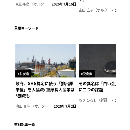
京正裕之 （オルタナ副編集長）
2026年7月16日
吉田 広子（オルタナ輪番編集長）
2026年6
重要キーワード
#脱炭素
#脱炭素
政府、GHG算定に使う「排出原
その異名は「白い金」、リ
単位」を大幅減: 重厚長大産業は
に二つの課題
5割減も
もり ひろし（新語ウォッチャー）
2023年7
池田 真隆 （オルタナ輪番編集長）
2026年7月2日
有料記事一覧