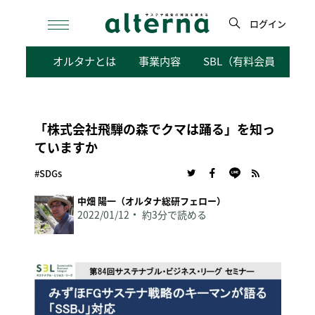
Skip
to
ログイン
content
検
オルタナとは
事業内容
SBL（有料会員向けサ
索
「株式会社飛騨の森でクマは踊る」を知っ
ていますか
#SDGs
中畑 陽一（オルタナ総研フェロー）
2022/01/12
約3分で読める