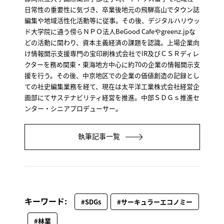
日常性の重要性に気づき、卒業後地元の飛騨高山でタウン誌
編集や地域活性化活動等に従事。その後、デジタルハリウッ
ド大学院に通う傍らＮＰＯ法人BeGood Cafeやgreenz.jpな
どの活動に関わり、資本主義経済の課題を認識。上場企業向
け情報開示支援専門の宝印刷株式会社でIR及びＣＳＲディレ
クターを務め関東・東海地方中心に約70の企業の情報開示支
援を行う。その後、中京地区での企業の価値創造の記録とし
ての社史編集業務を経て、現在は太平洋工業株式会社経営企
画部にてサステナビリティ経営を推進。中部ＳＤＧｓ推進セ
ンター・シニアプロデューサー。
執筆記事一覧
キーワード:
#SDGs
#サーキュラーエコノミー
#林業