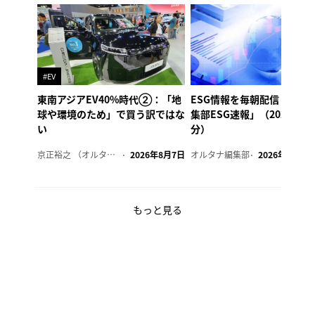
#EV
東南アジアEV40%時代②：「地
ESG情報を毎朝配信「オル
球や環境のため」で買う訳ではな
集部ESG速報」（2026年8
い
分）
京正裕之 （オルタナ副編集長）
2026年8月7日
オルタナ編集部
2026年8月7日
もっと見る