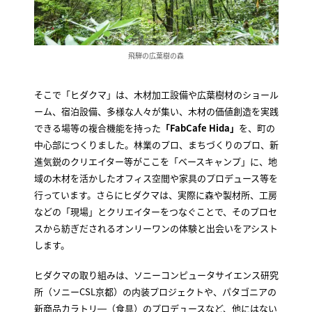
飛騨の広葉樹の森
そこで「ヒダクマ」は、木材加工設備や広葉樹材のショール
ーム、宿泊設備、多様な人々が集い、木材の価値創造を実践
できる場等の複合機能を持った
「FabCafe Hida」
を、町の
中心部につくりました。林業のプロ、まちづくりのプロ、新
進気鋭のクリエイター等がここを「ベースキャンプ」に、地
域の木材を活かしたオフィス空間や家具のプロデュース等を
行っています。さらにヒダクマは、実際に森や製材所、工房
などの「現場」とクリエイターをつなぐことで、そのプロセ
スから紡ぎだされるオンリーワンの体験と出会いをアシスト
します。
ヒダクマの取り組みは、ソニーコンピュータサイエンス研究
所（ソニーCSL京都）の内装プロジェクトや、パタゴニアの
新商品カラトリ―（食具）のプロデュースなど、他にはない