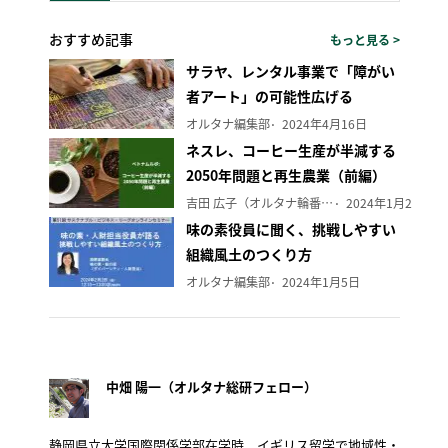
おすすめ記事
もっと見る >
サラヤ、レンタル事業で「障がい
者アート」の可能性広げる
オルタナ編集部
2024年4月16日
ネスレ、コーヒー生産が半減する
2050年問題と再生農業（前編）
吉田 広子（オルタナ輪番編集長）
2024年1月29日
味の素役員に聞く、挑戦しやすい
組織風土のつくり方
オルタナ編集部
2024年1月5日
中畑 陽一（オルタナ総研フェロー）
静岡県立大学国際関係学部在学時、イギリス留学で地域性・