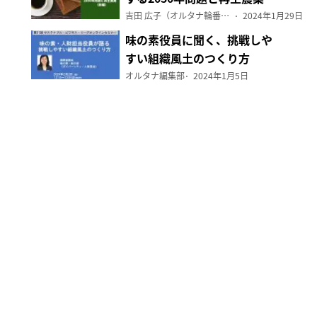
（前編）
吉田 広子（オルタナ輪番編集長）
2024年1月29日
味の素役員に聞く、挑戦しや
すい組織風土のつくり方
オルタナ編集部
2024年1月5日