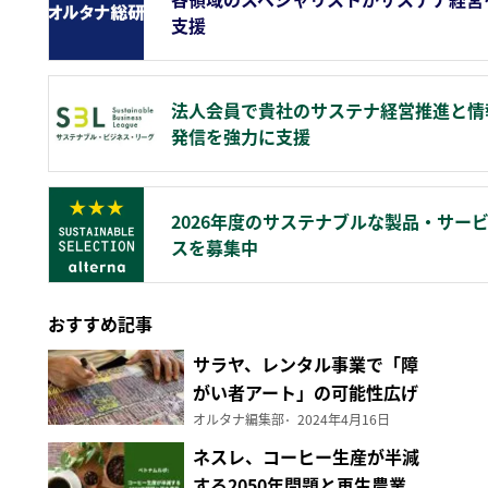
支援
法人会員で貴社のサステナ経営推進と情
発信を強力に支援
2026年度のサステナブルな製品・サー
スを募集中
おすすめ記事
サラヤ、レンタル事業で「障
がい者アート」の可能性広げ
る
オルタナ編集部
2024年4月16日
ネスレ、コーヒー生産が半減
する2050年問題と再生農業