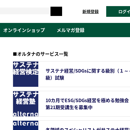
新規登録
ログ
オンラインショップ
メルマガ登録
■オルタナのサービス一覧
サステナ経営/SDGsに関する級別（１～
級）試験
10カ月でESG/SDGs経営を極める勉強会
第21期受講生を募集中
各領域のスペシャリストがサステナ経営