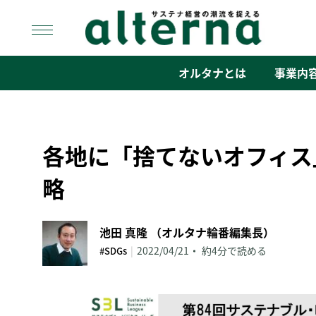
Skip
to
content
オルタナ
「サステナ経営」の潮流を捉える
オルタナとは
事業内
各地に「捨てないオフィス
略
池田 真隆 （オルタナ輪番編集長）
|
2022/04/21
約4分で読める
#SDGs