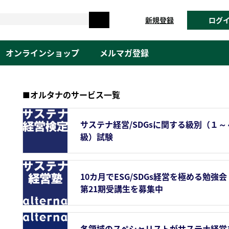
新規登録
ログ
オンラインショップ
メルマガ登録
■オルタナのサービス一覧
サステナ経営/SDGsに関する級別（１～
級）試験
10カ月でESG/SDGs経営を極める勉強会
第21期受講生を募集中
各領域のスペシャリストがサステナ経営