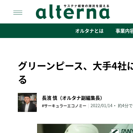
Skip
to
content
オルタナ
「サステナ経営」の潮流を捉える
オルタナとは
事業内
グリーンピース、大手4社
る
長濱 慎（オルタナ副編集長）
|
2022/01/14
約4分
#サーキュラーエコノミー