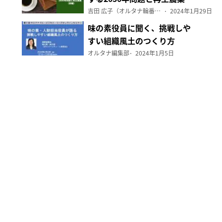
（前編）
吉田 広子（オルタナ輪番編集長）
2024年1月29日
味の素役員に聞く、挑戦しや
すい組織風土のつくり方
オルタナ編集部
2024年1月5日