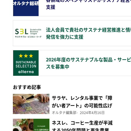
支援
法人会員で貴社のサステナ経営推進と情
発信を強力に支援
2026年度のサステナブルな製品・サー
スを募集中
おすすめ記事
サラヤ、レンタル事業で「障
がい者アート」の可能性広げ
る
オルタナ編集部
2024年4月16日
ネスレ、コーヒー生産が半減
する2050年問題と再生農業