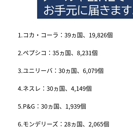
1.コカ・コーラ：39ヵ国、19,826個
2.ペプシコ：35ヵ国、8,231個
3.ユニリーバ：30ヵ国、6,079個
4.ネスレ：30ヵ国、4,149個
5.P&G：30ヵ国、1,939個
6.モンデリーズ：28ヵ国、2,065個