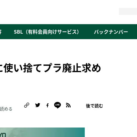
検
索
容
SBL（有料会員向けサービス）
バックナンバー
に使い捨てプラ廃止求め
後で読む
で読める