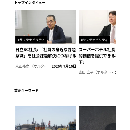
トップインタビュー
#サステナビリティ
#サステナビリティ
日立SC社長: 「社員の身近な課題
スーパーホテル社長「地域
意識」を社会課題解決につなげる
的価値を提供できるホテル
す」
京正裕之 （オルタナ副編集長）
2026年7月16日
吉田 広子（オルタナ輪番編集長）
2026年6
重要キーワード