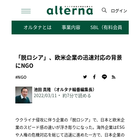
Skip
to
ログイン
content
検
オルタナとは
事業内容
SBL（有料会員向けサ
索
「脱ロシア」、欧米企業の迅速対応の背景
にNGO
#NGO
池田 真隆 （オルタナ輪番編集長）
2022/03/11
約7分で読める
ウクライナ侵攻に伴う企業の「脱ロシア」で、日本と欧米企
業のスピード感の違いが浮き彫りになった。海外企業はESG
や人権の危機対応を総じて迅速に進めた一方で、日本企業の