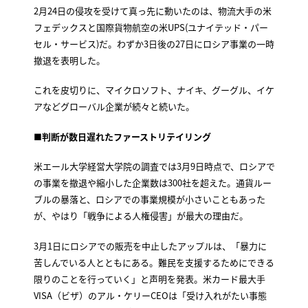
2月24日の侵攻を受けて真っ先に動いたのは、物流大手の米
フェデックスと国際貨物航空の米UPS(ユナイテッド・パー
セル・サービス)だ。わずか3日後の27日にロシア事業の一時
撤退を表明した。
これを皮切りに、マイクロソフト、ナイキ、グーグル、イケ
アなどグローバル企業が続々と続いた。
■
判断が数日遅れたファーストリテイリング
米エール大学経営大学院の調査では3月9日時点で、ロシアで
の事業を撤退や縮小した企業数は300社を超えた。通貨ルー
ブルの暴落と、ロシアでの事業規模が小さいこともあった
が、やはり「戦争による人権侵害」が最大の理由だ。
3月1日にロシアでの販売を中止したアップルは、「暴力に
苦しんでいる人とともにある。難民を支援するためにできる
限りのことを行っていく」と声明を発表。米カード最大手
VISA（ビザ）のアル・ケリーCEOは「受け入れがたい事態