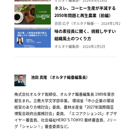
オルタナ編集部
2024年4月16日
ネスレ、コーヒー生産が半減する
2050年問題と再生農業（前編）
吉田 広子（オルタナ輪番編集長）
2024年1月29日
味の素役員に聞く、挑戦しやすい
組織風土のつくり方
オルタナ編集部
2024年1月5日
池田 真隆 （オルタナ輪番編集長）
株式会社オルタナ取締役、オルタナ輪番編集長 1989年東京
都生まれ。立教大学文学部卒業。 環境省「中小企業の環境
経営のあり方検討会」委員、農林水産省「2027年国際園芸
博覧会政府出展検討会」委員、「エコアクション21」オブザ
イヤー審査員、社会福祉HERO’S TOKYO 最終審査員、Jリー
グ「シャレン！」審査委員など。