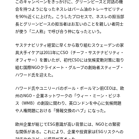
このキャンペーンをきっかけに、グリーンピースと対話の機
会を持つようになったネスレはパーム油のトレーサビリティ
を90％近くに上げた。こうしたプロセスで、ネスレの担当部
長とグリーンピースの担当者はお互いのことを親しい者同士
が使う「二人称」で呼び合う仲になったという。
サステナビリティ経営に早くから取り組むスウェーデンの家
具大手イケアは2011年にCSO（チーフ・サステナビリティ・
オフィサー）を置いたが、初代CSOには気候変動対策に取り
組む国際NGOクライメート・グループの創始者スティーブ・
ハワード氏を迎えた。
ハワード氏やユニリーバのポール・ポールマン前CEOは、欧
州のNGO・企業ネットワークの「ウィー・ミーン・ビジネ
ス（WMB）の創設に関わり、英ロンドンを中心に気候問題
や人権問題における「情報交換のハブ」になった。
欧州企業が総じてESG意識が高い背景には、NGOとの緊密
な関係がある。これにより、企業や投資家はESGリスクへの
対応力やスピード感覚が高まった。