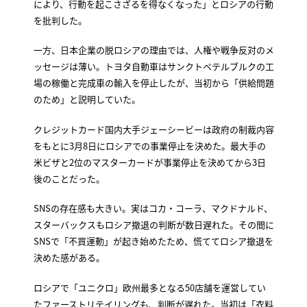
により、行動を起こさざるを得なくなった」とロシアの行動
を批判した。
一方、日本企業の脱ロシアの理由では、人権や戦争反対のメ
ッセージは薄い。トヨタ自動車はサンクトペテルブルクの工
場の稼働と完成車の輸入を停止したが、当初から「供給問題
のため」と説明していた。
クレジットカード国内大手ジェーシービーは政府の制裁内容
をもとに3月8日にロシアでの事業停止を決めた。最大手の
米ビザと2位のマスターカードが事業停止を決めてから3日
後のことだった。
SNSの存在感も大きい。実はコカ・コーラ、マクドナルド、
スターバックスもロシア撤退の判断が数日遅れた。その間に
SNSで「不買運動」が起き始めたため、慌ててロシア撤退を
決めた感がある。
ロシアで「ユニクロ」欧州最多となる50店舗を運営してい
たファーストリテイリングも、判断が遅れた。当初は「衣料