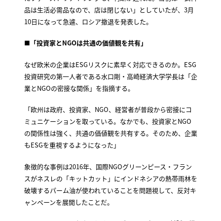
品は生活必需品なので、店は閉じない」としていたが、3月
10日になって急遽、ロシア撤退を発表した。
■
「投資家とNGOは共通の価値観を共有」
なぜ欧米の企業はESGリスクに素早く対応できるのか。ESG
投資研究の第一人者である水口剛・高崎経済大学学長は「企
業とNGOの密接な関係」を指摘する。
「欧州は政府、投資家、NGO、経営者が普段から密接にコ
ミュニケーションを取っている。なかでも、投資家とNGO
の関係性は強く、共通の価値観を共有する。そのため、企業
もESGを重視するようになった」
象徴的な事例は2016年、国際NGOグリーンピース・フラン
スがネスレの「キットカット」にインドネシアの熱帯雨林を
破壊するパーム油が使われていることを問題視して、反対キ
ャンペーンを展開したことだ。