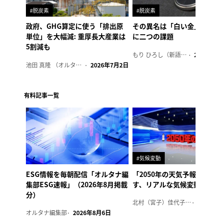
#脱炭素
#脱炭素
政府、GHG算定に使う「排出原
その異名は「白い金」、リ
単位」を大幅減: 重厚長大産業は
に二つの課題
5割減も
もり ひろし（新語ウォッチャー）
2023年7
池田 真隆 （オルタナ輪番編集長）
2026年7月2日
有料記事一覧
#気候変動
ESG情報を毎朝配信「オルタナ編
「2050年の天気予報 Ver.
集部ESG速報」（2026年8月掲載
す、リアルな気候変動の影
分）
北村（宮子）佳代子（オルタナ輪番編集長）
2026年
オルタナ編集部
2026年8月6日