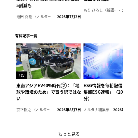
5割減も
もり ひろし（新語ウォッチャー）
2023年7
池田 真隆 （オルタナ輪番編集長）
2026年7月2日
有料記事一覧
#EV
東南アジアEV40%時代②：「地
ESG情報を毎朝配信「オル
球や環境のため」で買う訳ではな
集部ESG速報」（2026年8
い
分）
京正裕之 （オルタナ副編集長）
2026年8月7日
オルタナ編集部
2026年8月7日
もっと見る