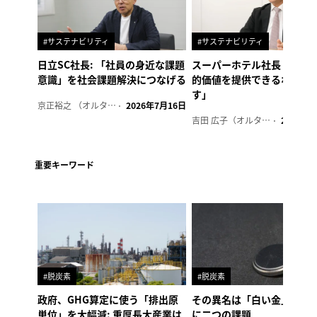
#サステナビリティ
#サステナビリティ
日立SC社長: 「社員の身近な課題
スーパーホテル社長「地域
意識」を社会課題解決につなげる
的価値を提供できるホテル
す」
京正裕之 （オルタナ副編集長）
2026年7月16日
吉田 広子（オルタナ輪番編集長）
2026年6
重要キーワード
#脱炭素
#脱炭素
政府、GHG算定に使う「排出原
その異名は「白い金」、リ
単位」を大幅減: 重厚長大産業は
に二つの課題