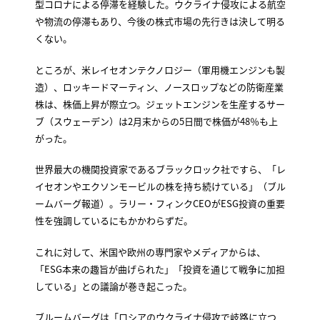
型コロナによる停滞を経験した。ウクライナ侵攻による航空
や物流の停滞もあり、今後の株式市場の先行きは決して明る
くない。
ところが、米レイセオンテクノロジー（軍用機エンジンも製
造）、ロッキードマーティン、ノースロップなどの防衛産業
株は、株価上昇が際立つ。ジェットエンジンを生産するサー
ブ（スウェーデン）は2月末からの5日間で株価が48％も上
がった。
世界最大の機関投資家であるブラックロック社ですら、「レ
イセオンやエクソンモービルの株を持ち続けている」（ブル
ームバーグ報道）。ラリー・フィンクCEOがESG投資の重要
性を強調しているにもかかわらずだ。
これに対して、米国や欧州の専門家やメディアからは、
「ESG本来の趣旨が曲げられた」「投資を通じて戦争に加担
している」との議論が巻き起こった。
ブルームバーグは「ロシアのウクライナ侵攻で岐路に立つ