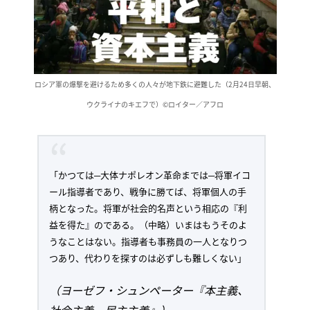
ロシア軍の爆撃を避けるため多くの人々が地下鉄に避難した（2月24日早朝、
ウクライナのキエフで）©️ロイター／アフロ
「かつては─大体ナポレオン革命までは─将軍イコ
ール指導者であり、戦争に勝てば、将軍個人の手
柄となった。将軍が社会的名声という相応の『利
益を得た』のである。（中略）いまはもうそのよ
うなことはない。指導者も事務員の一人となりつ
つあり、代わりを探すのは必ずしも難しくない」
（ヨーゼフ・シュンペーター『本主義、
社会主義、民主主義』）