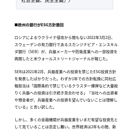
■
欧州の銀行がESG方針撤回
ロシアによるウクライナ侵攻から間もない2022年3月2日、
スウェーデンの有力銀行であるスカンジナビア・エンスキル
ダ銀行（SEB）が、兵器メーカーや防衛産業への一部投資を
再開したと米ウォールストリートジャーナルが報じた。
SEBは2021年2月、兵器産業への投資を禁じたESG投資方針
を発表したばかりだった。わずか1年での方針転換に同社広
報担当は「国際条約で禁じているクラスター爆弾など大量殺
りく兵器への投資は引き続き見合わせる」「当社への出資者
や預金者が、兵器産業への投資を望んでいないことは理解し
ている」と言い訳した。
しかし、多くの金融機関が兵器産業をいまだ有望な投資先と
して見ていることは否定し難い。世界経済は2年もの間、新