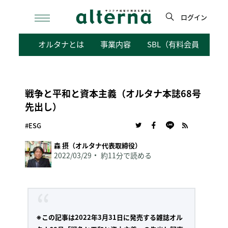
Skip
to
ログイン
content
検
オルタナとは
事業内容
SBL（有料会員向けサ
索
戦争と平和と資本主義（オルタナ本誌68号
先出し）
#ESG
森 摂（オルタナ代表取締役）
2022/03/29
約11分で読める
※この記事は2022年3月31日に発売する雑誌オル