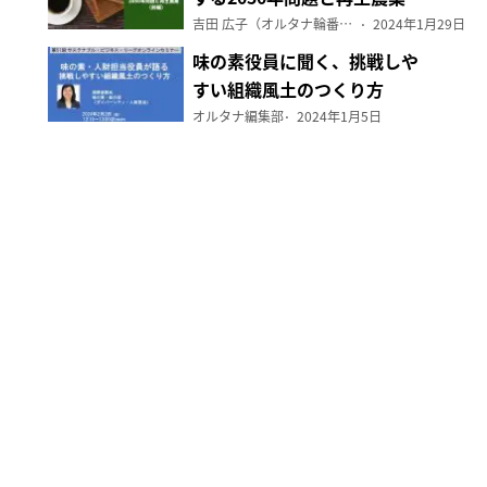
（前編）
吉田 広子（オルタナ輪番編集長）
2024年1月29日
味の素役員に聞く、挑戦しや
すい組織風土のつくり方
オルタナ編集部
2024年1月5日