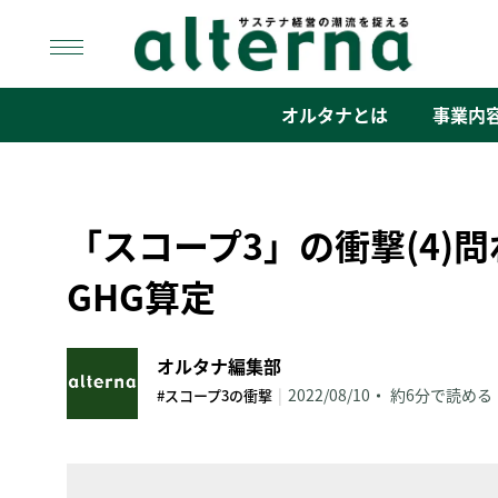
Skip
to
content
オルタナ
「サステナ経営」の潮流を捉える
オルタナとは
事業内
「スコープ3」の衝撃(4)
GHG算定
オルタナ編集部
|
2022/08/10
約6分で読める
#スコープ3の衝撃