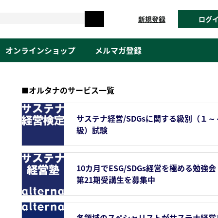
新規登録
ログ
オンラインショップ
メルマガ登録
■オルタナのサービス一覧
サステナ経営/SDGsに関する級別（１～
級）試験
10カ月でESG/SDGs経営を極める勉強会
第21期受講生を募集中
各領域のスペシャリストがサステナ経営