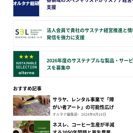
支援
法人会員で貴社のサステナ経営推進と情
発信を強力に支援
2026年度のサステナブルな製品・サー
スを募集中
おすすめ記事
サラヤ、レンタル事業で「障
がい者アート」の可能性広げ
る
オルタナ編集部
2024年4月16日
ネスレ、コーヒー生産が半減
する2050年問題と再生農業