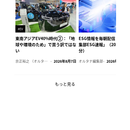
#EV
東南アジアEV40%時代②：「地
ESG情報を毎朝配信「オル
球や環境のため」で買う訳ではな
集部ESG速報」（2026年8
い
分）
京正裕之 （オルタナ副編集長）
2026年8月7日
オルタナ編集部
2026年8月7日
もっと見る