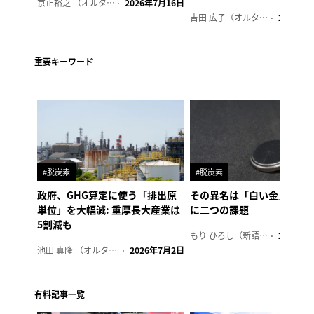
京正裕之 （オルタナ副編集長）
2026年7月16日
吉田 広子（オルタナ輪番編集長）
2026年6
重要キーワード
#脱炭素
#脱炭素
政府、GHG算定に使う「排出原
その異名は「白い金」、リ
単位」を大幅減: 重厚長大産業は
に二つの課題
5割減も
もり ひろし（新語ウォッチャー）
2023年7
池田 真隆 （オルタナ輪番編集長）
2026年7月2日
有料記事一覧