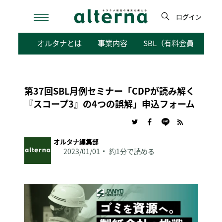
Skip
to
ログイン
content
検
オルタナとは
事業内容
SBL（有料会員向けサ
索
第37回SBL月例セミナー「CDPが読み解く
『スコープ3』の4つの誤解」申込フォーム
オルタナ編集部
2023/01/01
約1分で読める