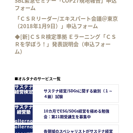
SBL緊急セミナー「COP27現地報告」申込
フォーム
「ＣＳＲリーダー/エキスパート会議＠東京
（2018年1月9日）」申込フォーム
◆[新]ＣＳＲ検定準拠 Ｅラーニング「ＣＳ
Ｒを学ぼう！」発表説明会（申込フォー
ム）
■オルタナのサービス一覧
サステナ経営/SDGsに関する級別（１～
４級）試験
10カ月でESG/SDGs経営を極める勉強
会：第21期受講生を募集中
各領域のスペシャリストがサステナ経営