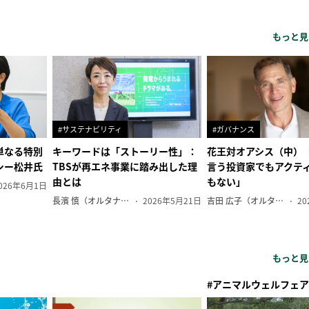
もっと見
#サステナビリティ
#ガバナンス
単なる特別
キーワードは「ストーリー性」：
花王対オアシス（中）
シー松井氏
TBSが再エネ事業に踏み出した理
言う投資家でもアクテ
由とは
もない」
026年6月1日
長濱 慎（オルタナ副編集長）
2026年5月21日
吉田 広子（オルタナ輪番編集長）
20
もっと見
#アニマルウェルフェア