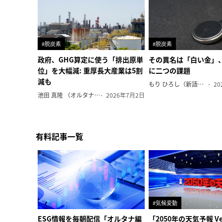
#脱炭素
#脱炭素
政府、GHG算定に使う「排出原単
その異名は「白い金」
位」を大幅減: 重厚長大産業は5割
に二つの課題
減も
もり ひろし（新語ウォッチャー）
20
池田 真隆 （オルタナ輪番編集長）
2026年7月2日
有料記事一覧
#気候変動
ESG情報を毎朝配信「オルタナ編
「2050年の天気予報 Ve