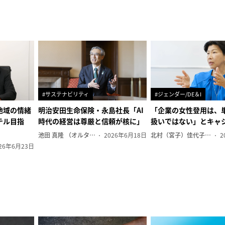
#サステナビリティ
#ジェンダー/DE＆I
地域の情緒
明治安田生命保険・永島社長「AI
「企業の女性登用は、
テル目指
時代の経営は尊厳と信頼が核に」
扱いではない」とキャ
池田 真隆 （オルタナ輪番編集長）
2026年6月18日
北村（宮子）佳代子（オルタナ輪番編集長）
2
26年6月23日