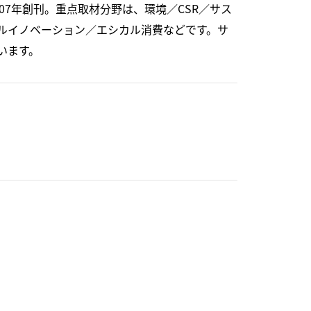
07年創刊。重点取材分野は、環境／CSR／サス
ルイノベーション／エシカル消費などです。サ
います。