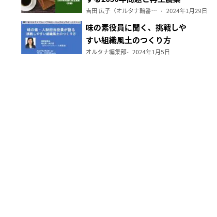
（前編）
吉田 広子（オルタナ輪番編集長）
2024年1月29日
味の素役員に聞く、挑戦しや
すい組織風土のつくり方
オルタナ編集部
2024年1月5日