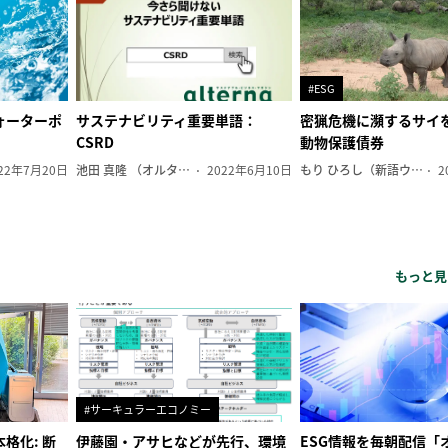
#ESG
ォーターポ
サステナビリティ重要単語：
密猟危機に瀕するサイ
CSRD
動物保護債券
22年7月20日
池田 真隆 （オルタナ輪番編集長）
2022年6月10日
もり ひろし（新語ウォッチャー）
2
もっと見
#サーキュラーエコノミー
格化: 断
伊藤園・アサヒなどが先行、環境
ESG情報を毎朝配信「