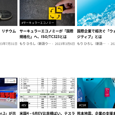
#サーキュラーエコノミー
、リチウム
サーキュラーエコノミーが「国際
国際企業で相次ぐ「ウ
規格化」へ、ISO/TC323とは
ジティブ」とは
23年7月31日
もり ひろし（新語ウォッチャー）
2023年3月6日
もり ひろし（新語ウォッチャー）
20
#EV
#CSR
r.2」が示
米国4－6月EV比率横ばい、テスラ
熊本地震、企業の支援本