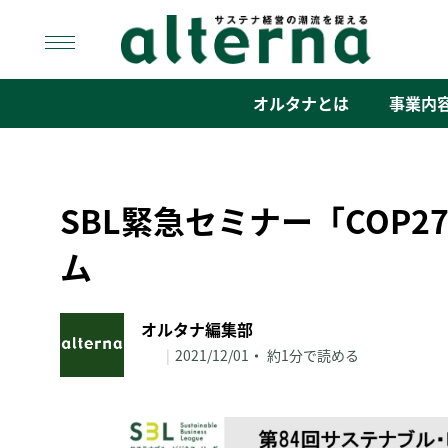
Skip
to
content
オルタナ
「サステナ経営」の潮流を捉える
オルタナとは
事業内
SBL緊急セミナー「COP
ム
オルタナ編集部
|
2021/12/01
約1分で読める