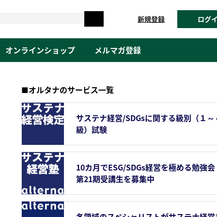
新規登録
ログ
オンラインショップ
メルマガ登録
■オルタナのサービス一覧
サステナ経営/SDGsに関する級別（１～
級）試験
10カ月でESG/SDGs経営を極める勉強会
第21期受講生を募集中
各領域のスペシャリストがサステナ経営