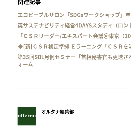
関連記事
エコピープルサロン「SDGsワークショップ」
英サステナビリティ経営4DAYSスタディ（ロ
「ＣＳＲリーダー/エキスパート会議＠東京（20
◆[新]ＣＳＲ検定準拠 Ｅラーニング「ＣＳＲ
第35回SBL月例セミナー「首相秘書官も更迭さ
ォーム
オルタナ編集部