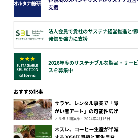
支援
法人会員で貴社のサステナ経営推進と情
発信を強力に支援
2026年度のサステナブルな製品・サー
スを募集中
おすすめ記事
サラヤ、レンタル事業で「障
がい者アート」の可能性広げ
る
オルタナ編集部
2024年4月16日
ネスレ、コーヒー生産が半減
する2050年問題と再生農業