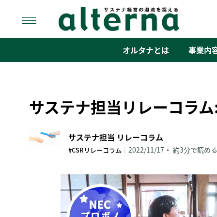
Skip
to
content
オルタナ
「サステナ経営」の潮流を捉える
オルタナとは
事業内
サステナ担当リレーコラム
サステナ担当 リレーコラム
|
2022/11/17
約3分で読め
#CSRリレーコラム