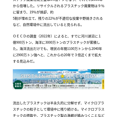
から倍増した。リサイクルされるプラスチック廃棄物は９％
に留まり、19％が焼却、約
5割が埋め立て、残りの22％が不適切な投棄や野焼きされる
など、自然環境中に流出していると見られる。
ＯＥＣＤの調査（2022年）によると、すでに河川湖沼に１
億900万トン、海洋に3000万トンのプラスチックが累積し
た。海洋流出だけでも、現状の年間1100万トンから2040年
に2900万トン強へと、これからの20年で３倍近くまで拡大
する見込みだ。
流出したプラスチックは半永久的に分解せず、マイクロプラ
スチックの粒子として環境中に残り続ける。マイクロプラス
チックの摂取や、プラスチック製の漁網が絡みつくことなど