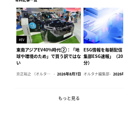
#EV
東南アジアEV40%時代②：「地
ESG情報を毎朝配信「オル
球や環境のため」で買う訳ではな
集部ESG速報」（2026年8
い
分）
京正裕之 （オルタナ副編集長）
2026年8月7日
オルタナ編集部
2026年8月7日
もっと見る