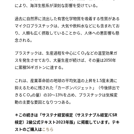
により、海洋生態系が深刻な影響を受けている。
過去に自然界に流出した有害化学物質を吸着する性質がある
マイクロプラスチックは、大気や飲料水などにも含まれてお
り、人類も広く摂取していることから、人体への悪影響も懸
念される。
プラスチックは、生産過程を中心にＣＯ₂などの温室効果ガ
スを発生させており、大量生産が続けば、その量は2050年
に累積56ギガトンに達する。
これは、産業革命前の地球の平均気温の上昇を1.5度未満に
抑えるために残された「カーボンバジェット」（今後排出で
きるＣＯ₂の量）の10〜13%を占め、プラスチックは気候変
動の主要な要因となりつつある。
＊この続きは「サステナ経営検定（サステナブル経営/CSR
検定）2級公式テキスト2023年版」に掲載しています。テキ
ストのご購入は
こちら