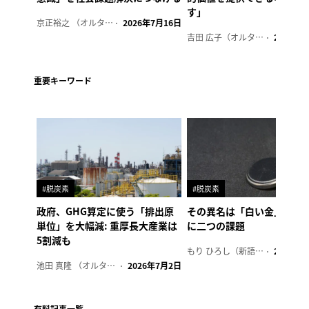
す」
京正裕之 （オルタナ副編集長）
2026年7月16日
吉田 広子（オルタナ輪番編集長）
2026年6
重要キーワード
#脱炭素
#脱炭素
政府、GHG算定に使う「排出原
その異名は「白い金」、リ
単位」を大幅減: 重厚長大産業は
に二つの課題
5割減も
もり ひろし（新語ウォッチャー）
2023年7
池田 真隆 （オルタナ輪番編集長）
2026年7月2日
有料記事一覧