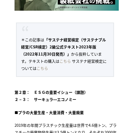
＊この記事は
「サステナ経営検定（サステナブル
経営/CSR検定）2級公式テキスト2023年版
（2022年11月30日発売）」
から抜粋していま
す。テキストの購入は
こちら
サステナ経営検定に
ついては
こちら
第２章： ＥＳＧの重要イシュー（課題）
２－３： サーキュラ―エコノミー
■
プラの大量生産・大量消費・大量廃棄
2019年の年間プラスチック生産量は世界で4.6億トン、プラ
スチック廃棄物発生量は3.5億トンとなり、それぞれ2000年