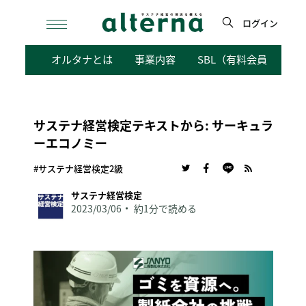
Skip
to
ログイン
content
検
オルタナとは
事業内容
SBL（有料会員向けサ
索
サステナ経営検定テキストから: サーキュラ
ーエコノミー
#サステナ経営検定2級
サステナ経営検定
2023/03/06
約1分で読める