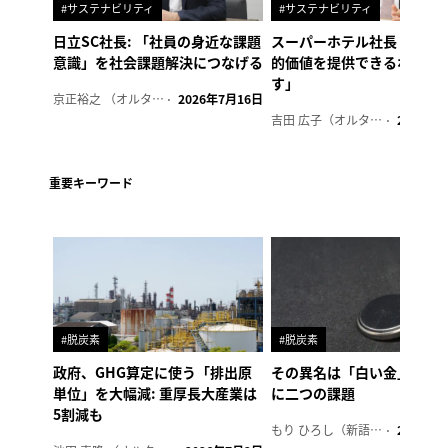
#サステナビリティ
#サステナビリティ
日立SC社長: 「社員の身近な課題
スーパーホテル社長「地域
意識」を社会課題解決につなげる
的価値を提供できるホテル
す」
京正裕之 （オルタナ副編集長）
2026年7月16日
吉田 広子（オルタナ輪番編集長）
2026年6
重要キーワード
#脱炭素
#脱炭素
政府、GHG算定に使う「排出原
その異名は「白い金」、リ
単位」を大幅減: 重厚長大産業は
に二つの課題
5割減も
もり ひろし（新語ウォッチャー）
2023年7