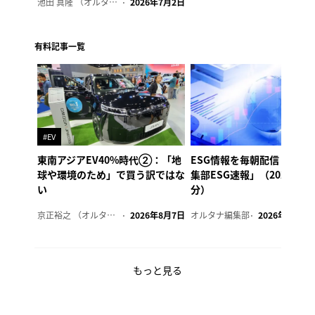
池田 真隆 （オルタナ輪番編集長）
2026年7月2日
有料記事一覧
#EV
東南アジアEV40%時代②：「地
ESG情報を毎朝配信「オル
球や環境のため」で買う訳ではな
集部ESG速報」（2026年8
い
分）
京正裕之 （オルタナ副編集長）
2026年8月7日
オルタナ編集部
2026年8月7日
もっと見る