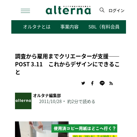
Skip
to
ログイン
content
検
オルタナとは
事業内容
SBL（有料会員向けサ
索
調査から雇用までクリエーターが支援——
POST 3.11 これからデザインにできるこ
と
オルタナ編集部
2011/10/28
約2分で読める