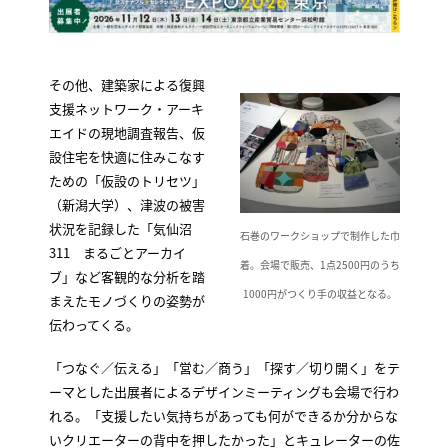
その他、建築家による復興
支援ネットワーク・アーキ
エイドの現地調査報告、仮
設住宅を快適に住みこなす
ための「仮設のトリセツ」
（新潟大学）、津波の被害
状況を記録した「気仙沼
石巻のワークショップで制作した巾
311 まるごとアーカイ
着。会場で販売、1点2500円のうち
ブ」など客観的な分析を踏
1000円がつくり手の収益となる。
まえたモノづくりの姿勢が
伝わってくる。
「つなぐ／伝える」「営む／商う」「探す／切り開く」をテ
ーマとした出展者によるデザインミーティングも会場で行わ
れる。「支援したい気持ちがあっても何ができるか分からな
いクリエーターの背中を押したかった」とキュレーターの佐