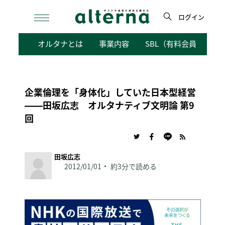
Skip
to
ログイン
content
検
オルタナとは
事業内容
SBL（有料会員向けサ
索
企業倫理を「身体化」していた日本型経営
――田坂広志 オルタナティブ文明論 第9
回
田坂広志
2012/01/01
約3分で読める