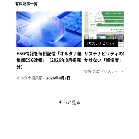
有料記事一覧
#サステナビリティ
ESG情報を毎朝配信「オルタナ編
サステナビリティの社内浸
集部ESG速報」（2026年8月掲載
かせない「解像度」とは
分）
安藤 光展（サステナビリティ・コンサルタント）
2026年
オルタナ編集部
2026年8月7日
もっと見る