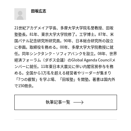
田坂広志
21世紀アカデメイア学長、多摩大学大学院名誉教授、田坂
塾塾長。81年、東京大学大学院修了。工学博士。87年、米
国パテル記念研究所研究員。90年、日本総合研究所の設立
に参画。取締役を務める。00年、多摩大学大学院教授に就
任。同年シンクタンク・ソフィアバンクを設立。08年、世界
経済フォーラム（ダボス会議）のGlobal Agenda Councilメ
ンバーに就任。11年東日本大震災に伴い内閣官房参与を務
める。全国から1万名を超える経営者やリーダーが集まり
「7つの叡智」を学ぶ場、「田坂塾」を開塾。著書は国内外
で150冊余。
執筆記事一覧