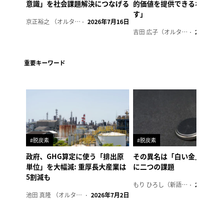
意識」を社会課題解決につなげる
的価値を提供できるホテル
す」
京正裕之 （オルタナ副編集長）
2026年7月16日
吉田 広子（オルタナ輪番編集長）
2026年6
重要キーワード
#脱炭素
#脱炭素
政府、GHG算定に使う「排出原
その異名は「白い金」、リ
単位」を大幅減: 重厚長大産業は
に二つの課題
5割減も
もり ひろし（新語ウォッチャー）
2023年7
池田 真隆 （オルタナ輪番編集長）
2026年7月2日