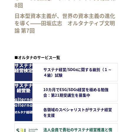
8回
日本型資本主義が、世界の資本主義の進化
を導く――田坂広志 オルタナティブ文明
論 第7回
■オルタナのサービス一覧
サステナ経営/SDGsに関する級別（１～
４級）試験
10カ月でESG/SDGs経営を極める勉強
会：第21期受講生を募集中
各領域のスペシャリストがサステナ経営
を支援
法人会員で貴社のサステナ経営推進と情