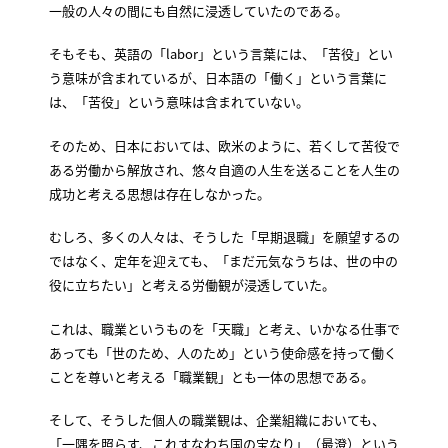
一般の人々の間にも自然に浸透していたのである。
そもそも、英語の「labor」という言葉には、「苦役」とい
う意味が含まれているが、日本語の「働く」という言葉に
は、「苦役」という意味は含まれていない。
そのため、日本においては、欧米のように、若くして苦役で
ある労働から解放され、悠々自適の人生を送ることを人生の
成功と考える思想は存在しなかった。
むしろ、多くの人々は、そうした「早期退職」を願望するの
ではなく、定年を迎えても、「まだ元気なうちは、世の中の
役に立ちたい」と考える労働観が浸透していた。
これは、職業というものを「天職」と考え、いかなる仕事で
あっても「世のため、人のため」という使命感を持って働く
ことを尊いと考える「職業観」とも一体の思想である。
そして、そうした個人の職業観は、企業組織においても、
「一隅を照らす、これすなわち国の宝なり」（最澄）という