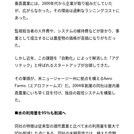
垂直農業には、2000年代から企業が取り組みだしていた
が、広がらなかった。その理由は過剰なランニングコストに
あった。
監視担当者の人件費や、システムの維持費などが掛かり、事
業として成立するには農産物の価格が高価になりがちだっ
た。
しかし近年、この課題を「自動化」によって解消した「アグ
リテック」と呼ばれるスタートアップが台頭してきた。
その筆頭が、米ニュージャージー州に拠点を構えるAero
Farms（エアロファームズ）だ。2004年創業の同社は屋内垂
直農業にいち早く目を付け、独自の栽培システムを構築し
た。
■
水の利用量を95％も削減へ
同社の特徴は従来型の畑作農業と比べて水の利用量を最大で
95％削減した点にある。同社の水耕栽培では、植えた作物