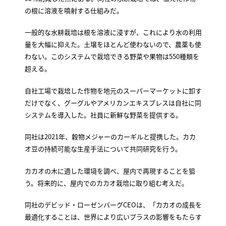
の根に溶液を噴射する仕組みだ。
一般的な水耕栽培は根を溶液に浸すが、これにより水の利用
量を大幅に抑えた。土壌をほとんど使わないので、農薬も使
わない。このシステムで栽培できる野菜や果物は550種類を
超える。
自社工場で栽培した作物を地元のスーパーマーケットに卸す
だけでなく、グーグルやアメリカンエキスプレスは自社に同
システムを導入した。社員に新鮮な野菜を提供する。
同社は2021年、穀物メジャーのカーギルと提携した。カカ
オ豆の持続可能な生産手法について共同研究を行う。
カカオの木に適した環境を調べ、屋内で再現することを狙
う。将来的に、屋内でのカカオ栽培に取り組む考えだ。
同社のデビッド・ローゼンバーグCEOは、「カカオの成長を
最適化することは、世界により広いプラスの影響をもたらす