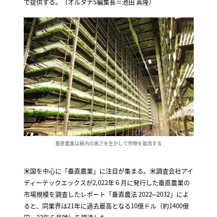
で提供する。（オルタナS編集長＝池田 真隆）
垂直農業は屋内の高さを生かして作物を栽培する
米国を中心に「垂直農業」に注目が集まる。米調査会社アイ
ディーテックエックスが2,022年６月に発行した垂直農業の
市場規模を調査したレポート「垂直農法 2022─2032」によ
ると、同業界は21年に過去最高となる10億ドル（約1400億