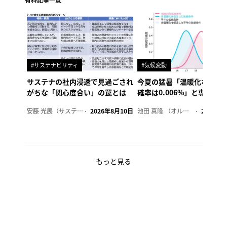
#サステナビリティ
#気候変動
サステナの社内浸透で見過ごされ
今夏の猛暑「温暖化なけれ
がちな「関心度合い」の罠とは
確率は0.006%」と専門家
安藤 光展（サステナビリティ・コンサルタント）
2026年8月10日
池田 真隆 （オルタナ輪番編集長）
2026年8
もっと見る