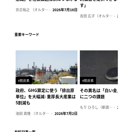
す」
京正裕之 （オルタナ副編集長）
2026年7月16日
吉田 広子（オルタナ輪番編集長）
2026年6
重要キーワード
#脱炭素
#脱炭素
政府、GHG算定に使う「排出原
その異名は「白い金」、リ
単位」を大幅減: 重厚長大産業は
に二つの課題
5割減も
もり ひろし（新語ウォッチャー）
2023年7
池田 真隆 （オルタナ輪番編集長）
2026年7月2日
有料記事一覧