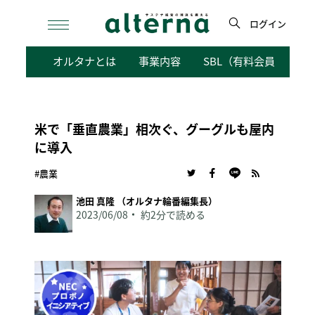
Skip
to
ログイン
content
検
オルタナとは
事業内容
SBL（有料会員向けサ
索
米で「垂直農業」相次ぐ、グーグルも屋内
に導入
#農業
池田 真隆 （オルタナ輪番編集長）
2023/06/08
約2分で読める