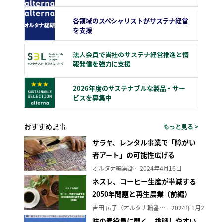
各領域のスペシャリストがサステナ経営
を支援
法人会員で貴社のサステナ経営推進と情
報発信を強力に支援
2026年度のサステナブルな製品・サー
ビスを募集中
おすすめ記事
もっと見る >
サラヤ、レンタル事業で「障がい
者アート」の可能性広げる
オルタナ編集部
2024年4月16日
ネスレ、コーヒー生産が半減する
2050年問題と再生農業（前編）
吉田 広子（オルタナ輪番編集長）
2024年1月29日
味の素役員に聞く、挑戦しやすい