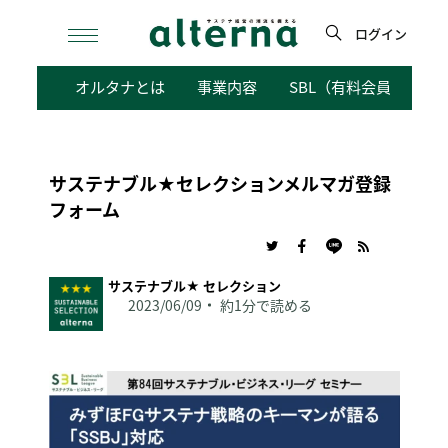
Skip
to
ログイン
content
検
オルタナとは
事業内容
SBL（有料会員向けサ
索
サステナブル★セレクションメルマガ登録
フォーム
サステナブル★ セレクション
2023/06/09
約1分で読める