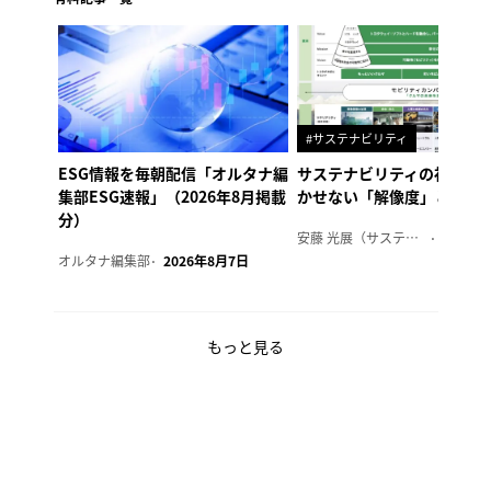
#サステナビリティ
ESG情報を毎朝配信「オルタナ編
サステナビリティの社内浸
集部ESG速報」（2026年8月掲載
かせない「解像度」とは
分）
安藤 光展（サステナビリティ・コンサルタント）
2026年
オルタナ編集部
2026年8月7日
もっと見る