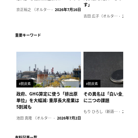
す」
京正裕之 （オルタナ副編集長）
2026年7月16日
吉田 広子（オルタナ輪番編集長）
2026年6
重要キーワード
#脱炭素
#脱炭素
政府、GHG算定に使う「排出原
その異名は「白い金」、リ
単位」を大幅減: 重厚長大産業は
に二つの課題
5割減も
もり ひろし（新語ウォッチャー）
2023年7
池田 真隆 （オルタナ輪番編集長）
2026年7月2日
有料記事一覧