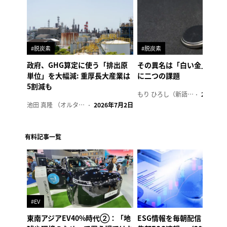
#脱炭素
#脱炭素
政府、GHG算定に使う「排出原
その異名は「白い金」、リ
単位」を大幅減: 重厚長大産業は
に二つの課題
5割減も
もり ひろし（新語ウォッチャー）
2023年7
池田 真隆 （オルタナ輪番編集長）
2026年7月2日
有料記事一覧
#EV
東南アジアEV40%時代②：「地
ESG情報を毎朝配信「オル