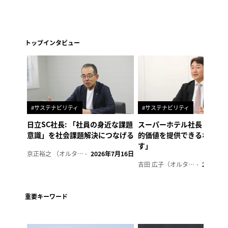
トップインタビュー
#サステナビリティ
#サステナビリティ
日立SC社長: 「社員の身近な課題
スーパーホテル社長「地域
意識」を社会課題解決につなげる
的価値を提供できるホテル
す」
京正裕之 （オルタナ副編集長）
2026年7月16日
吉田 広子（オルタナ輪番編集長）
2026年6
重要キーワード