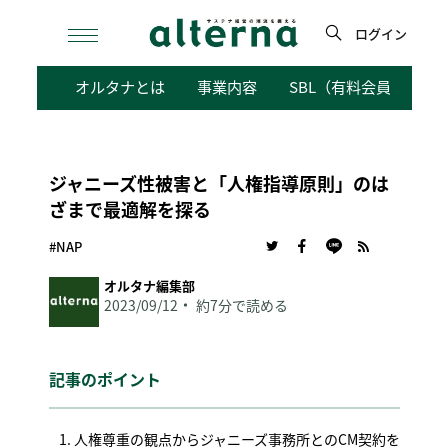
Skip
to
ログイン
content
検
オルタナとは
事業内容
SBL（有料会員向けサ
索
ジャニーズ性被害と「人権指導原則」のは
ざまで最適解を探る
#NAP
オルタナ編集部
2023/09/12
約7分で読める
記事のポイント
人権尊重の観点からジャニーズ事務所とのCM契約を