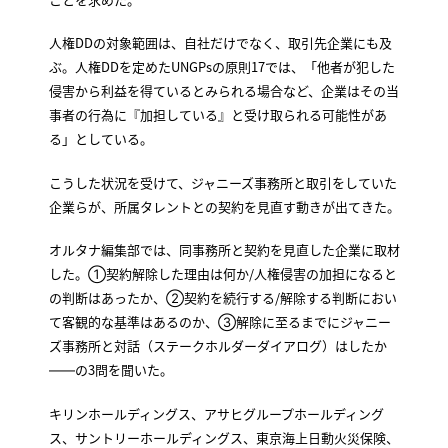
人権DDの対象範囲は、自社だけでなく、取引先企業にも及
ぶ。人権DDを定めたUNGPsの原則17では、「他者が犯した
侵害から利益を得ているとみられる場合など、企業はその当
事者の行為に『加担している』と受け取られる可能性があ
る」としている。
こうした状況を受けて、ジャニーズ事務所と取引をしていた
企業らが、所属タレントとの契約を見直す動きが出てきた。
オルタナ編集部では、同事務所と契約を見直した企業に取材
した。①契約解除した理由は何か/人権侵害の加担になると
の判断はあったか、②契約を続行する/解除する判断におい
て客観的な基準はあるのか、③解除に至るまでにジャニー
ズ事務所と対話（ステークホルダーダイアログ）はしたか
――の3問を聞いた。
キリンホールディングス、アサヒグループホールディング
ス、サントリーホールディングス、東京海上日動火災保険、