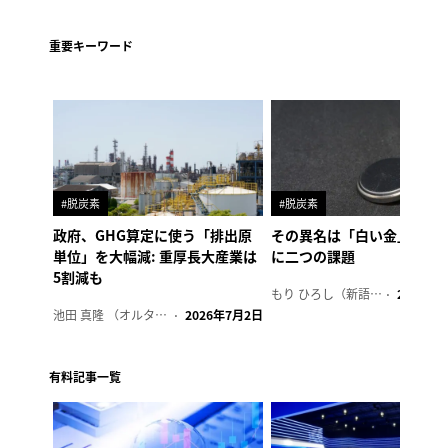
重要キーワード
#脱炭素
#脱炭素
政府、GHG算定に使う「排出原
その異名は「白い金」、リ
単位」を大幅減: 重厚長大産業は
に二つの課題
5割減も
もり ひろし（新語ウォッチャー）
2023年7
池田 真隆 （オルタナ輪番編集長）
2026年7月2日
有料記事一覧