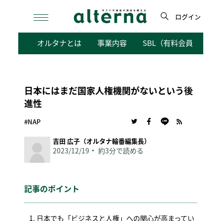
Skip
to
ログイン
content
検
オルタナとは
事業内容
SBL（有料会員向けサ
索
日本にはまだ国家人権機関がないという後
進性
#NAP
吉田 広子（オルタナ輪番編集長）
2023/12/19
約3分で読める
記事のポイント
日本でも「ビジネスと人権」への関心が高まってい