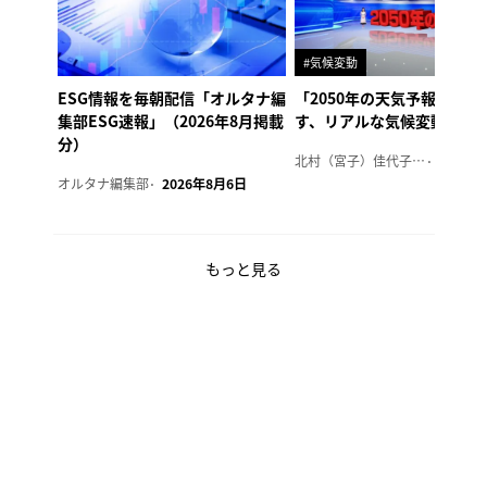
#気候変動
ESG情報を毎朝配信「オルタナ編
「2050年の天気予報 Ver.
集部ESG速報」（2026年8月掲載
す、リアルな気候変動の影
分）
北村（宮子）佳代子（オルタナ輪番編集長）
2026年
オルタナ編集部
2026年8月6日
もっと見る