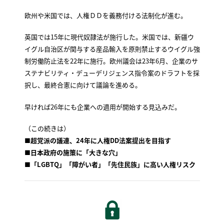
欧州や米国では、人権ＤＤを義務付ける法制化が進む。
英国では15年に現代奴隷法が施行した。米国では、新疆ウ
イグル自治区が関与する産品輸入を原則禁止するウイグル強
制労働防止法を22年に施行。欧州議会は23年6月、企業のサ
ステナビリティ・デューデリジェンス指令案のドラフトを採
択し、最終合憲に向けて議論を進める。
早ければ26年にも企業への適用が開始する見込みだ。
（この続きは）
■超党派の議連、24年に人権DD法案提出を目指す
■日本政府の施策に「大きな穴」
■「LGBTQ」「障がい者」「先住民族」に高い人権リスク