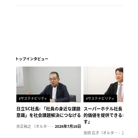
トップインタビュー
#サステナビリティ
#サステナビリティ
日立SC社長: 「社員の身近な課題
スーパーホテル社長「地域
意識」を社会課題解決につなげる
的価値を提供できるホテル
す」
京正裕之 （オルタナ副編集長）
2026年7月16日
吉田 広子（オルタナ輪番編集長）
2026年6