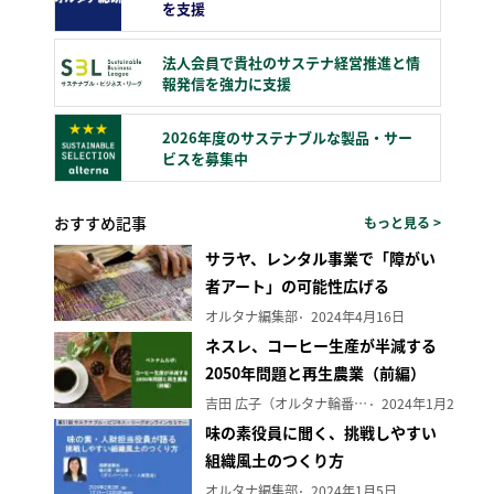
を支援
法人会員で貴社のサステナ経営推進と情
報発信を強力に支援
2026年度のサステナブルな製品・サー
ビスを募集中
おすすめ記事
もっと見る >
サラヤ、レンタル事業で「障がい
者アート」の可能性広げる
オルタナ編集部
2024年4月16日
ネスレ、コーヒー生産が半減する
2050年問題と再生農業（前編）
吉田 広子（オルタナ輪番編集長）
2024年1月29日
味の素役員に聞く、挑戦しやすい
組織風土のつくり方
オルタナ編集部
2024年1月5日