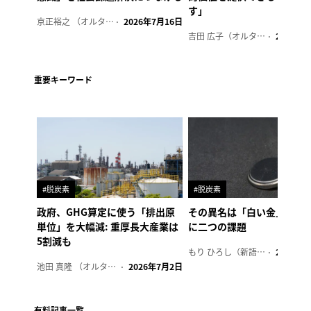
す」
京正裕之 （オルタナ副編集長）
2026年7月16日
吉田 広子（オルタナ輪番編集長）
2026年6
重要キーワード
#脱炭素
#脱炭素
政府、GHG算定に使う「排出原
その異名は「白い金」、リ
単位」を大幅減: 重厚長大産業は
に二つの課題
5割減も
もり ひろし（新語ウォッチャー）
2023年7
池田 真隆 （オルタナ輪番編集長）
2026年7月2日
有料記事一覧