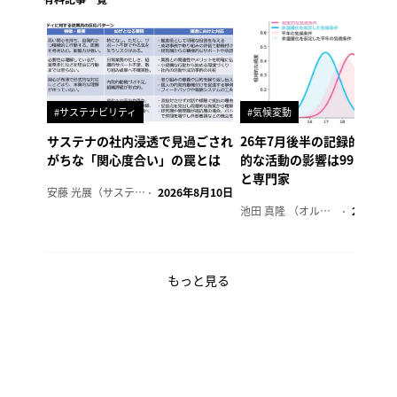
#サステナビリティ
#気候変動
サステナの社内浸透で見過ごされ
26年7月後半の記録的猛暑
がちな「関心度合い」の罠とは
的な活動の影響は99.99%
と専門家
安藤 光展（サステナビリティ・コンサルタント）
2026年8月10日
池田 真隆 （オルタナ輪番編集長）
2026年8
もっと見る