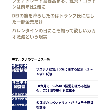
フェアトレード需要高まる、紅茶・コット
ンは前年比2倍に
DEIの旗を降ろしたのはトランプ氏に屈し
た一部企業だけ
バレンタインの日にこそ知って欲しいカカ
オ激減という現実
■オルタナのサービス一覧
サステナ経営/SDGsに関する級別（１～
４級）試験
10カ月でESG/SDGs経営を極める勉強
会：第21期受講生を募集中
各領域のスペシャリストがサステナ経営
を支援