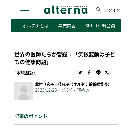
Skip
to
ログイン
content
検
オルタナとは
事業内容
SBL（有料会員向けサ
索
世界の医師たちが警鐘：「気候変動は子ど
もの健康問題」
#地球温暖化
北村（宮子）佳代子（オルタナ輪番編集長）
2023/12/26
約6分で読める
記事のポイント