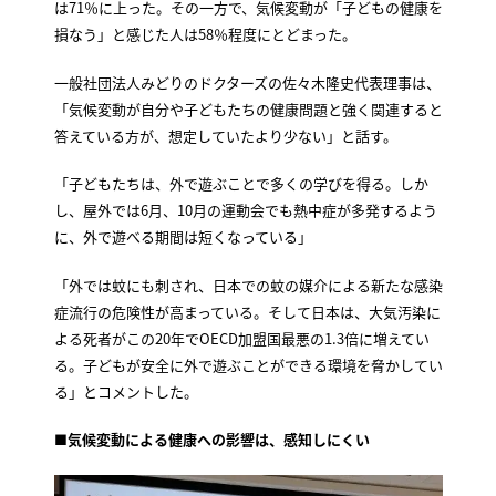
は71％に上った。その一方で、気候変動が「子どもの健康を
損なう」と感じた人は58％程度にとどまった。
一般社団法人みどりのドクターズの佐々木隆史代表理事は、
「気候変動が自分や子どもたちの健康問題と強く関連すると
答えている方が、想定していたより少ない」と話す。
「子どもたちは、外で遊ぶことで多くの学びを得る。しか
し、屋外では6月、10月の運動会でも熱中症が多発するよう
に、外で遊べる期間は短くなっている」
「外では蚊にも刺され、日本での蚊の媒介による新たな感染
症流行の危険性が高まっている。そして日本は、大気汚染に
よる死者がこの20年でOECD加盟国最悪の1.3倍に増えてい
る。子どもが安全に外で遊ぶことができる環境を脅かしてい
る」とコメントした。
■気候変動による健康への影響は、感知しにくい