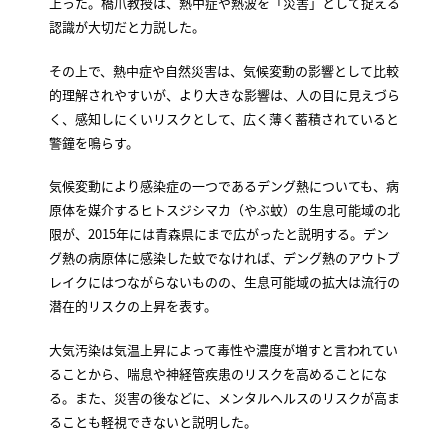
上った。橋爪教授は、熱中症や熱波を「災害」として捉える
認識が大切だと力説した。
その上で、熱中症や自然災害は、気候変動の影響として比較
的理解されやすいが、より大きな影響は、人の目に見えづら
く、感知しにくいリスクとして、広く薄く蓄積されていると
警鐘を鳴らす。
気候変動により感染症の一つであるデング熱についても、病
原体を媒介するヒトスジシマカ（やぶ蚊）の生息可能域の北
限が、2015年には青森県にまで広がったと説明する。デン
グ熱の病原体に感染した蚊でなければ、デング熱のアウトブ
レイクにはつながらないものの、生息可能域の拡大は流行の
潜在的リスクの上昇を表す。
大気汚染は気温上昇によって毒性や濃度が増すと言われてい
ることから、喘息や神経管疾患のリスクを高めることにな
る。また、災害の後などに、メンタルヘルスのリスクが高ま
ることも軽視できないと説明した。