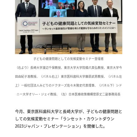
子どもの健康問題としての気候変動セミナー登壇者
（右より）長崎大学渡辺千保教授、東京大学大学院橋爪真弘教授、東京大学今
田由紀子准教授、（パネル右上）東京医科歯科大学藤原武男教授、（パネル左
上）一般社団法人みどりのドクターズ佐々木隆史代表理事、（パネル下）シド
ニー大学オリ―・ジェイ教授、（左）日本医療政策機構菅原丈二副事務局長
今月、東京医科歯科大学と長崎大学が、子どもの健康問題と
しての気候変動セミナー「ランセット・カウントダウン
2023ジャパン・プレゼンテーション」を開催した。