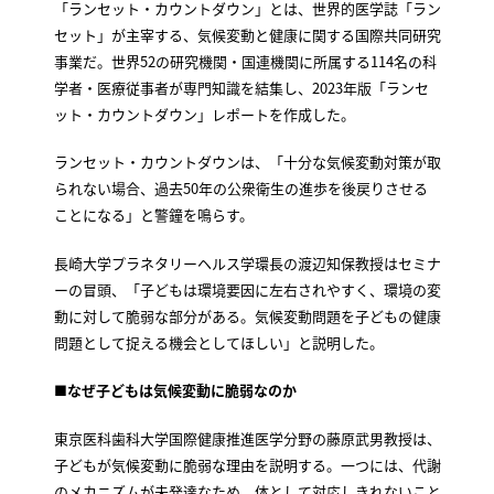
「ランセット・カウントダウン」とは、世界的医学誌「ラン
セット」が主宰する、気候変動と健康に関する国際共同研究
事業だ。世界52の研究機関・国連機関に所属する114名の科
学者・医療従事者が専門知識を結集し、2023年版「ランセ
ット・カウントダウン」レポートを作成した。
ランセット・カウントダウンは、「十分な気候変動対策が取
られない場合、過去50年の公衆衛生の進歩を後戻りさせる
ことになる」と警鐘を鳴らす。
長崎大学プラネタリーヘルス学環長の渡辺知保教授はセミナ
ーの冒頭、「子どもは環境要因に左右されやすく、環境の変
動に対して脆弱な部分がある。気候変動問題を子どもの健康
問題として捉える機会としてほしい」と説明した。
■なぜ子どもは気候変動に脆弱なのか
東京医科歯科大学国際健康推進医学分野の藤原武男教授は、
子どもが気候変動に脆弱な理由を説明する。一つには、代謝
のメカニズムが未発達なため、体として対応しきれないこと