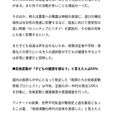
がある。また外での活動が多いことも理由の一つだ。
そのほか、例えば農薬への曝露は神経の発達に、遊びの機会
損失は社会性の発達に影響するなど、成長に向けて感受性の
高い時期（センシティブピリオド）の要因が、その後の将来
にも長く影響するという。
また子ども自身は声を出せないため、政策決定者や学校・家
族などの周りにいる大人の選択肢が子どもの健康を守る上で
は非常に重要だと説明した。
■気候変動が「子どもの健康を損なう」と答えた人は58％
国内の医師らが中心となって発足した「医師たちの気候変動
啓発プロジェクト」は今秋、全国の20～40代の男女1200人
を対象に、気候変動と健康被害の意識調査を行った。
アンケートの結果、世界平均気温が観測史上過去最高となっ
たこの夏、「地球沸騰化時代の到来を実感した」と答えた人