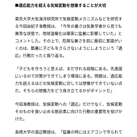
■適応能力を超える気候変動を想像することが大切
東京大学大気海洋研究所で気候変動メカニズムなどを研究す
る今田由紀子准教授は、「今年の暑さは気象学者から見ても
異常な状態で、地球温暖化は確実に猛暑に影響していた」と
コメントした。その上で、危険な暑さを前に最初に意識がい
くのは、酷暑に子どもをさらさないようにしようという「適
応」行動だったと振り返る。
「子どもを守ろうと思えば、まだ守れる段階にある。先進国
にいるので対策ができてしまう環境にある。問題は、適応能
力を超えるほどの気候変動に対しては想像ができていない点
だ。そちらの想像力をどう搔き立てるかがポイントだ」
今田准教授は、気候変動への「適応」だけでなく、気候変動
そのものを食い止める脱炭素に向けた行動の重要性を投げか
けた。
長崎大学の渡辺教授は、「猛暑の時にはエアコンで守られて