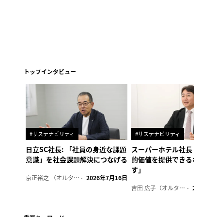
トップインタビュー
#サステナビリティ
#サステナビリティ
日立SC社長: 「社員の身近な課題
スーパーホテル社長「地域
意識」を社会課題解決につなげる
的価値を提供できるホテル
す」
京正裕之 （オルタナ副編集長）
2026年7月16日
吉田 広子（オルタナ輪番編集長）
2026年6