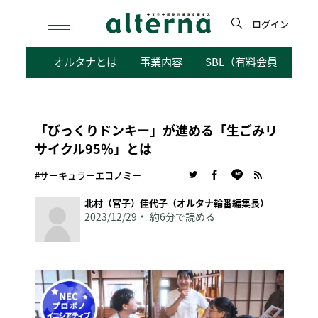
Skip
to
ログイン
content
検
オルタナとは
事業内容
SBL（有料会員向けサ
索
「びっくりドンキー」が進める「生ごみリ
サイクル95％」とは
#サーキュラーエコノミー
北村（宮子）佳代子（オルタナ輪番編集長）
2023/12/29
約6分で読める