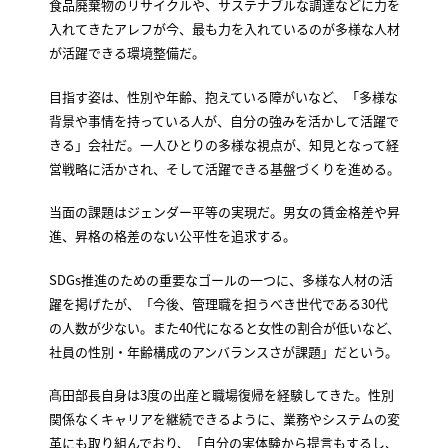
食品廃棄物のリサイクルや、サステナブルな調達などに力を
入れてきたアレフが今、最も力を入れているのが多様な人材
が活躍できる環境整備だ。
目指す姿は、性別や年齢、抱えている障がいなど、「多様な
背景や事情を持っている人が、自分の強みを活かして活躍で
きる」会社だ。一人ひとりの多様な視点が、知見となって経
営戦略に活かされ、そして活躍できる基盤づくりを進める。
当面の課題はジェンダー平等の実現だ。男女の賃金格差や昇
進、昇格の格差のない公平性を追求する。
SDGs推進のための重要なゴールの一つに、多様な人材の活
躍を掲げたが、「今後、管理職を担うべき世代である30代
の人数が少ない。また40代になると女性の割合が低いなど、
社員の性別・年齢構成のアンバランスさが課題」だという。
髙田部長自身は3度の出産と職場復帰を経験してきた。性別
関係なくキャリアを継続できるように、業務やシステムの変
革にも取り組んでおり、「自分の実体験から提言もするし、