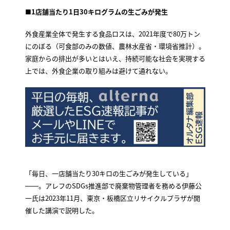
■1店舗当たり1日30キログラムの生ごみが発生
外食産業全体で発生する食品ロスは、2021年度で80万トン
にのぼる（可食部のみの数値、農林水産省・環境省推計）。
家庭からの排出が多いとはいえ、持続可能な社会を実現する
上では、外食企業の取り組みは避けて通れない。
「毎日、一店舗当たり30キロの生ごみが発生している」
――。アレフのSDGs推進部で廃棄物管理者を務める伊藤公
一氏は2023年11月、東京・板橋区立リサイクルプラザが開
催した講演で説明した。