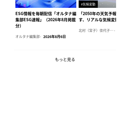
#気候変動
ESG情報を毎朝配信「オルタナ編
「2050年の天気予報 Ver.
集部ESG速報」（2026年8月掲載
す、リアルな気候変動の影
分）
北村（宮子）佳代子（オルタナ輪番編集長）
2026年
オルタナ編集部
2026年8月6日
もっと見る