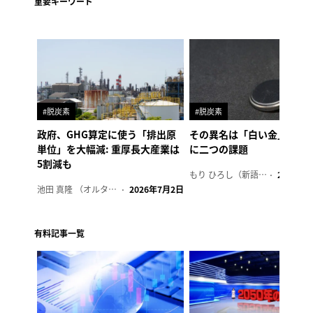
重要キーワード
#脱炭素
#脱炭素
政府、GHG算定に使う「排出原
その異名は「白い金」、リ
単位」を大幅減: 重厚長大産業は
に二つの課題
5割減も
もり ひろし（新語ウォッチャー）
2023年7
池田 真隆 （オルタナ輪番編集長）
2026年7月2日
有料記事一覧