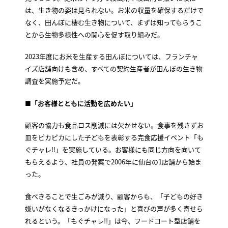
は、生き物の姿は見られない。お米の収量を確保するだけで
なく、田んぼに棲む生き物について、まずは知ってもらうこ
とから生物多様性への関心を促す取り組みだ。
2023年度にお米を生産する田んぼについては、フランチャ
イズ店舗向けも含め、すべての契約生産者が田んぼの生き物
調査を実施予定だ。
■「お客様とともに活動を広めたい」
顧客の協力も食品ロス削減には欠かせない。食事を残さずお
皿をピカピカにした子どもを表彰する完食応援イベント「も
ぐチャレ!!」を実施している。お客様にも同じ方向を向いて
もらえるよう、社員の発案で2006年に仙台の1店舗から始ま
った。
食べきることで生ごみが減り、顧客からも、「子どもの好き
嫌いがなくなるきっかけになった」と喜びの声が多く寄せら
れるという。「もぐチャレ!!」は今、フードコート型店舗を