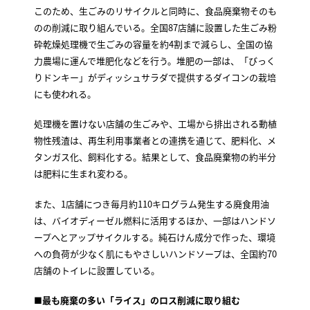
このため、生ごみのリサイクルと同時に、食品廃棄物そのも
のの削減に取り組んでいる。全国87店舗に設置した生ごみ粉
砕乾燥処理機で生ごみの容量を約4割まで減らし、全国の協
力農場に運んで堆肥化などを行う。堆肥の一部は、「びっく
りドンキー」がディッシュサラダで提供するダイコンの栽培
にも使われる。
処理機を置けない店舗の生ごみや、工場から排出される動植
物性残渣は、再生利用事業者との連携を通じて、肥料化、メ
タンガス化、飼料化する。結果として、食品廃棄物の約半分
は肥料に生まれ変わる。
また、1店舗につき毎月約110キログラム発生する廃食用油
は、バイオディーゼル燃料に活用するほか、一部はハンドソ
ープへとアップサイクルする。純石けん成分で作った、環境
への負荷が少なく肌にもやさしいハンドソープは、全国約70
店舗のトイレに設置している。
■最も廃棄の多い「ライス」のロス削減に取り組む