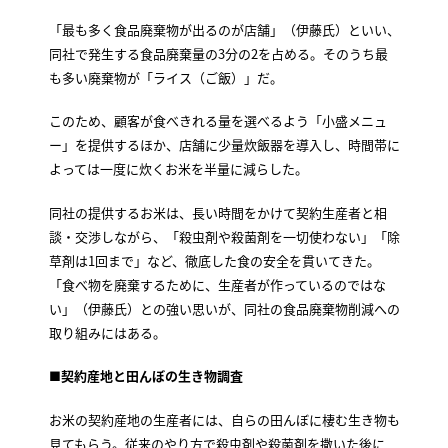
「最も多く食品廃棄物が出るのが店舗」（伊藤氏）といい、
同社で発生する食品廃棄量の3分の2を占める。そのうち最
も多い廃棄物が「ライス（ご飯）」だ。
このため、顧客が食べきれる量を選べるよう「小盛メニュ
ー」を提供するほか、店舗に少量炊飯器を導入し、時間帯に
よっては一度に炊くお米を半量に減らした。
同社の提供するお米は、長い時間をかけて契約生産者と相
談・交渉しながら、「殺虫剤や殺菌剤を一切使わない」「除
草剤は1回まで」など、徹底した食の安全を貫いてきた。
「食べ物を廃棄するために、生産者が作っているのではな
い」（伊藤氏）との強い思いが、同社の食品廃棄物削減への
取り組みにはある。
■契約産地と田んぼの生き物調査
お米の契約産地の生産者には、自らの田んぼに棲む生き物も
見てもらう。従来のやり方で殺虫剤や殺菌剤を撒いた後に