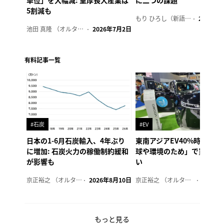
5割減も
もり ひろし（新語ウォッチャー）
2023年7
池田 真隆 （オルタナ輪番編集長）
2026年7月2日
有料記事一覧
#石炭
#EV
日本の1-6月石炭輸入、4年ぶり
東南アジアEV40%時代②
に増加: 石炭火力の稼働制約緩和
球や環境のため」で買う訳
が影響も
い
京正裕之 （オルタナ副編集長）
2026年8月10日
京正裕之 （オルタナ副編集長）
2026年
もっと見る