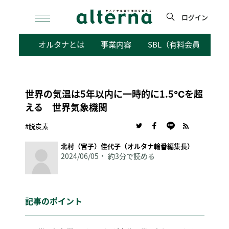
Skip
to
ログイン
content
検
オルタナとは
事業内容
SBL（有料会員向けサ
索
世界の気温は5年以内に一時的に1.5℃を超
える 世界気象機関
#脱炭素
北村（宮子）佳代子（オルタナ輪番編集長）
2024/06/05
約3分で読める
記事のポイント