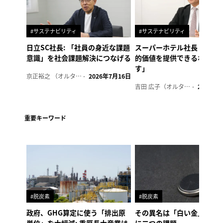
#サステナビリティ
#サステナビリティ
日立SC社長: 「社員の身近な課題
スーパーホテル社長「地域
意識」を社会課題解決につなげる
的価値を提供できるホテル
す」
京正裕之 （オルタナ副編集長）
2026年7月16日
吉田 広子（オルタナ輪番編集長）
2026年6
重要キーワード
#脱炭素
#脱炭素
政府、GHG算定に使う「排出原
その異名は「白い金」、リ
単位」を大幅減: 重厚長大産業は
に二つの課題