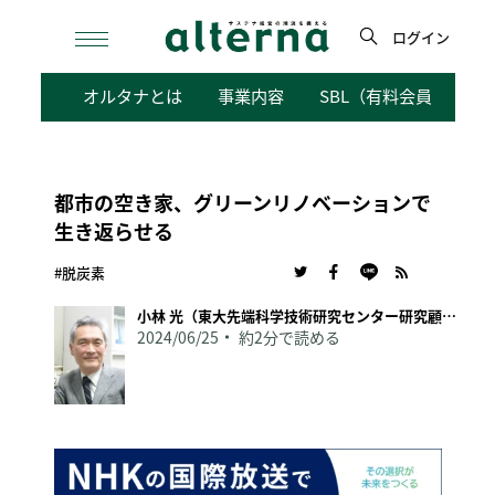
Skip
to
ログイン
content
検
オルタナとは
事業内容
SBL（有料会員向けサ
索
都市の空き家、グリーンリノベーションで
生き返らせる
#脱炭素
小林 光（東大先端科学技術研究センター研究顧問）
2024/06/25
約2分で読める