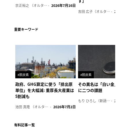
す」
京正裕之 （オルタナ副編集長）
2026年7月16日
吉田 広子（オルタナ輪番編集長）
2026年6
重要キーワード
#脱炭素
#脱炭素
政府、GHG算定に使う「排出原
その異名は「白い金」、リ
単位」を大幅減: 重厚長大産業は
に二つの課題
5割減も
もり ひろし（新語ウォッチャー）
2023年7
池田 真隆 （オルタナ輪番編集長）
2026年7月2日
有料記事一覧