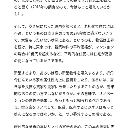
ると聞く（2018年の調査なので、今はもっと増えているか
も）。
そして、空き家になった理由を調べると、老朽化で住むには
不適、というものは空き家のうちの2％程度に過ぎないよう
で、大変もったいない状況にある。というのも、物価は上昇
を続け、特に東京では、新築物件の平均価格が、マンション
の場合は1億円を超えるなど、平均的な住民には住宅が高嶺
の花になっているからである。
新築するより、あるいは高い新築物件を購入するより、折角
今住んでいる家の居住性向上に投資をしたり、あるいは、空
き家を良質な貸家や売家に改善したりすることの方が、効果
的なお金の使い方ではないだろうか。その意味で、リノベー
ションの意義や効果は、もっともっと知られるべきであろ
う。空き家をリノベして、転貸、転売するビジネスはもっと
盛んになるのではないか、と、つい夢想するこの頃である。
現代的な意義の高いリノベの宣伝のため、この本の販売に先