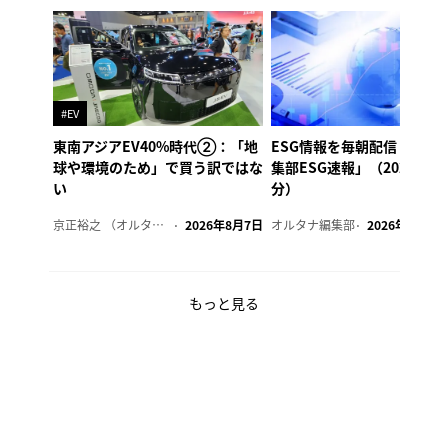
#EV
東南アジアEV40%時代②：「地
ESG情報を毎朝配信「オル
球や環境のため」で買う訳ではな
集部ESG速報」（2026年8
い
分）
京正裕之 （オルタナ副編集長）
2026年8月7日
オルタナ編集部
2026年8月7日
もっと見る