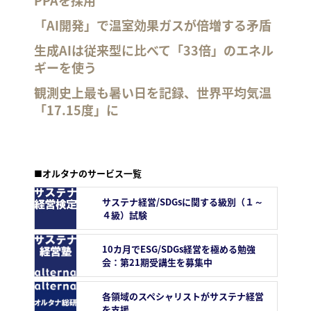
PPAを採用
「AI開発」で温室効果ガスが倍増する矛盾
生成AIは従来型に比べて「33倍」のエネル
ギーを使う
観測史上最も暑い日を記録、世界平均気温
「17.15度」に
■オルタナのサービス一覧
サステナ経営/SDGsに関する級別（１～
４級）試験
10カ月でESG/SDGs経営を極める勉強
会：第21期受講生を募集中
各領域のスペシャリストがサステナ経営
を支援