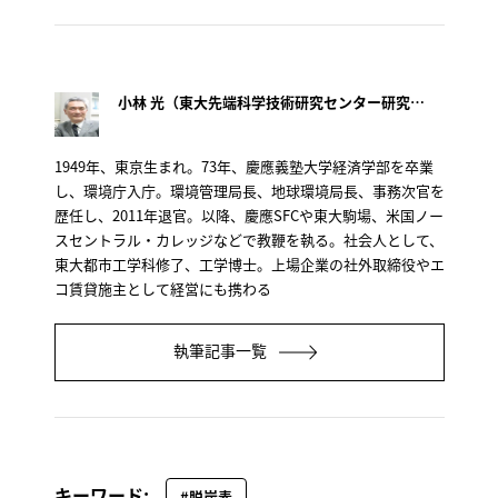
小林 光（東大先端科学技術研究センター研究顧問）
1949年、東京生まれ。73年、慶應義塾大学経済学部を卒業
し、環境庁入庁。環境管理局長、地球環境局長、事務次官を
歴任し、2011年退官。以降、慶應SFCや東大駒場、米国ノー
スセントラル・カレッジなどで教鞭を執る。社会人として、
東大都市工学科修了、工学博士。上場企業の社外取締役やエ
コ賃貸施主として経営にも携わる
執筆記事一覧
キーワード:
#脱炭素