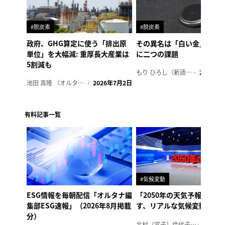
#脱炭素
#脱炭素
政府、GHG算定に使う「排出原
その異名は「白い金」、リ
単位」を大幅減: 重厚長大産業は
に二つの課題
5割減も
もり ひろし（新語ウォッチャー）
2023年7
池田 真隆 （オルタナ輪番編集長）
2026年7月2日
有料記事一覧
#気候変動
ESG情報を毎朝配信「オルタナ編
「2050年の天気予報 Ver.
集部ESG速報」（2026年8月掲載
す、リアルな気候変動の影
分）
北村（宮子）佳代子（オルタナ輪番編集長）
2026年