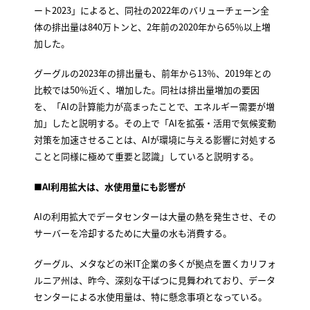
ート2023」によると、同社の2022年のバリューチェーン全
体の排出量は840万トンと、2年前の2020年から65％以上増
加した。
グーグルの2023年の排出量も、前年から13％、2019年との
比較では50％近く、増加した。同社は排出量増加の要因
を、「AIの計算能力が高まったことで、エネルギー需要が増
加」したと説明する。その上で「AIを拡張・活用で気候変動
対策を加速させることは、AIが環境に与える影響に対処する
ことと同様に極めて重要と認識」していると説明する。
■AI利用拡大は、水使用量にも影響が
AIの利用拡大でデータセンターは大量の熱を発生させ、その
サーバーを冷却するために大量の水も消費する。
グーグル、メタなどの米IT企業の多くが拠点を置くカリフォ
ルニア州は、昨今、深刻な干ばつに見舞われており、データ
センターによる水使用量は、特に懸念事項となっている。