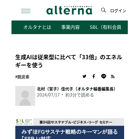
Skip
to
ログイン
content
検
オルタナとは
事業内容
SBL（有料会員向けサ
索
生成AIは従来型に比べて「33倍」のエネル
ギーを使う
#脱炭素
北村（宮子）佳代子（オルタナ輪番編集長）
2024/07/17
約3分で読める