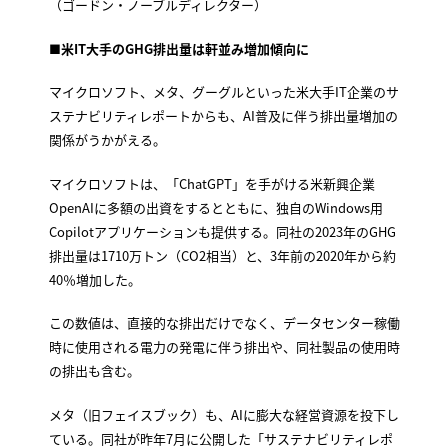
（ゴードン・ノーブルディレクター）
■米IT大手のGHG排出量は軒並み増加傾向に
マイクロソフト、メタ、グーグルといった米大手IT企業のサ
ステナビリティレポートからも、AI普及に伴う排出量増加の
関係がうかがえる。
マイクロソフトは、「ChatGPT」を手がける米新興企業
OpenAIに多額の出資をするとともに、独自のWindows用
Copilotアプリケーションも提供する。同社の2023年のGHG
排出量は1710万トン（CO2相当）と、3年前の2020年から約
40％増加した。
この数値は、直接的な排出だけでなく、データセンター稼働
時に使用される電力の発電に伴う排出や、同社製品の使用時
の排出も含む。
メタ（旧フェイスブック）も、AIに膨大な経営資源を投下し
ている。同社が昨年7月に公開した「サステナビリティレポ