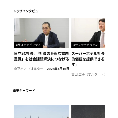
トップインタビュー
#サステナビリティ
#サステナビリティ
日立SC社長: 「社員の身近な課題
スーパーホテル社長「地域
意識」を社会課題解決につなげる
的価値を提供できるホテル
す」
京正裕之 （オルタナ副編集長）
2026年7月16日
吉田 広子（オルタナ輪番編集長）
2026年6
重要キーワード