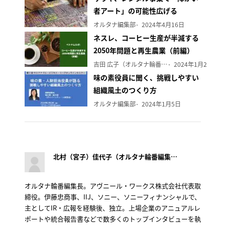
者アート」の可能性広げる
オルタナ編集部
2024年4月16日
ネスレ、コーヒー生産が半減する
2050年問題と再生農業（前編）
吉田 広子（オルタナ輪番編集長）
2024年1月29日
味の素役員に聞く、挑戦しやすい
組織風土のつくり方
オルタナ編集部
2024年1月5日
北村（宮子）佳代子（オルタナ輪番編集長）
オルタナ輪番編集長。アヴニール・ワークス株式会社代表取
締役。伊藤忠商事、IIJ、ソニー、ソニーフィナンシャルで、
主としてIR・広報を経験後、独立。上場企業のアニュアルレ
ポートや統合報告書などで数多くのトップインタビューを執