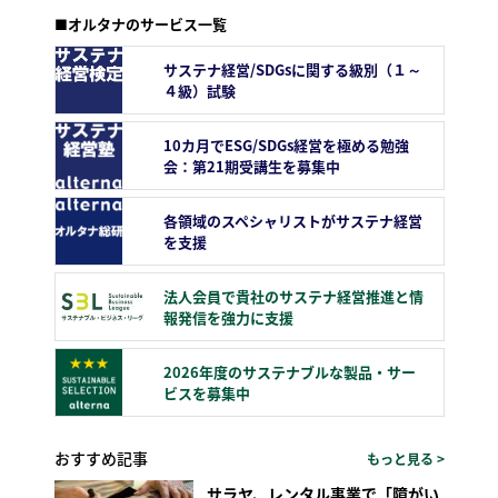
■オルタナのサービス一覧
サステナ経営/SDGsに関する級別（１～
４級）試験
10カ月でESG/SDGs経営を極める勉強
会：第21期受講生を募集中
各領域のスペシャリストがサステナ経営
を支援
法人会員で貴社のサステナ経営推進と情
報発信を強力に支援
2026年度のサステナブルな製品・サー
ビスを募集中
おすすめ記事
もっと見る >
サラヤ、レンタル事業で「障がい