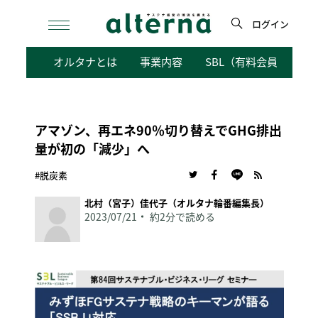
Skip
to
ログイン
content
検
オルタナとは
事業内容
SBL（有料会員向けサ
索
アマゾン、再エネ90％切り替えでGHG排出
量が初の「減少」へ
#脱炭素
北村（宮子）佳代子（オルタナ輪番編集長）
2023/07/21
約2分で読める