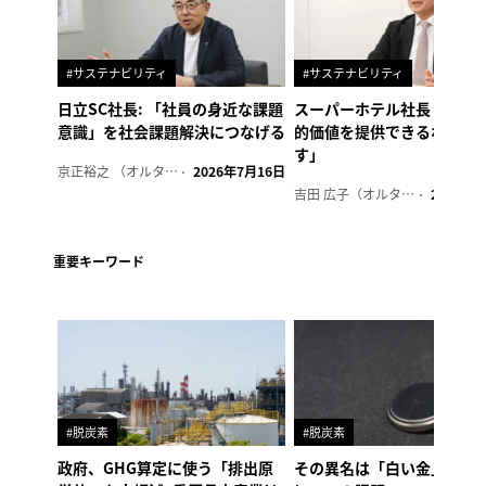
#サステナビリティ
#サステナビリティ
日立SC社長: 「社員の身近な課題
スーパーホテル社長「地域
意識」を社会課題解決につなげる
的価値を提供できるホテル
す」
京正裕之 （オルタナ副編集長）
2026年7月16日
吉田 広子（オルタナ輪番編集長）
2026年6
重要キーワード
#脱炭素
#脱炭素
政府、GHG算定に使う「排出原
その異名は「白い金」、リ