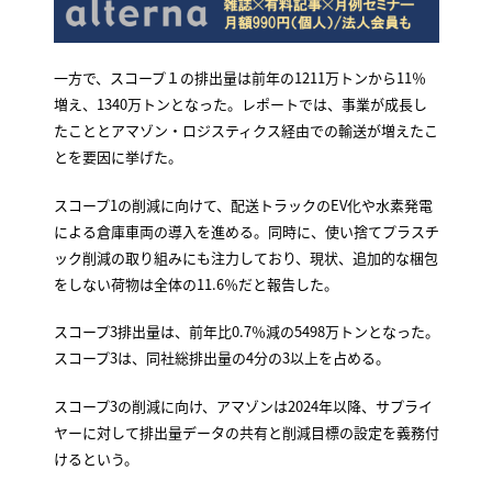
一方で、スコープ１の排出量は前年の1211万トンから11％
増え、1340万トンとなった。レポートでは、事業が成長し
たこととアマゾン・ロジスティクス経由での輸送が増えたこ
とを要因に挙げた。
スコープ1の削減に向けて、配送トラックのEV化や水素発電
による倉庫車両の導入を進める。同時に、使い捨てプラスチ
ック削減の取り組みにも注力しており、現状、追加的な梱包
をしない荷物は全体の11.6％だと報告した。
スコープ3排出量は、前年比0.7％減の5498万トンとなった。
スコープ3は、同社総排出量の4分の3以上を占める。
スコープ3の削減に向け、アマゾンは2024年以降、サプライ
ヤーに対して排出量データの共有と削減目標の設定を義務付
けるという。