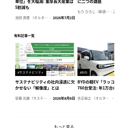
単位」を大幅減: 重厚長大産業は
に二つの課題
5割減も
もり ひろし（新語ウォッチャー）
2023年7
池田 真隆 （オルタナ輪番編集長）
2026年7月2日
有料記事一覧
#サステナビリティ
#BYD
サステナビリティの社内浸透に欠
BYDの軽EV「ラッコ」、1
かせない「解像度」とは
760台受注: 年1万台の販売
安藤 光展（サステナビリティ・コンサルタント）
2026年8月6日
京正裕之 （オルタナ副編集長）
2026年
もっと見る