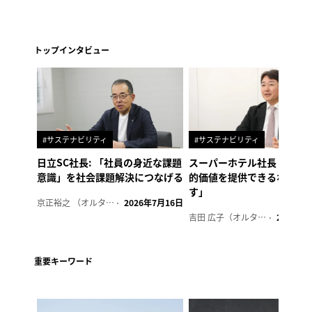
トップインタビュー
#サステナビリティ
#サステナビリティ
日立SC社長: 「社員の身近な課題
スーパーホテル社長「地域
意識」を社会課題解決につなげる
的価値を提供できるホテル
す」
京正裕之 （オルタナ副編集長）
2026年7月16日
吉田 広子（オルタナ輪番編集長）
2026年6
重要キーワード