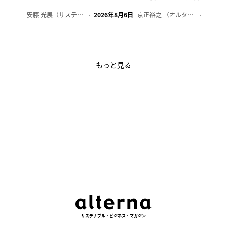
安藤 光展（サステナビリティ・コンサルタント）
2026年8月6日
京正裕之 （オルタナ副編集長）
2026年
もっと見る
サステナブル・ビジネス・マガジン