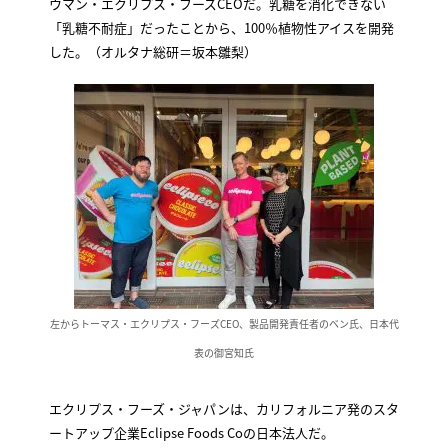
ウマン・エクリプス・フーズCEOだ。乳糖を消化できない
「乳糖不耐症」だったことから、100％植物性アイスを開発
した。（オルタナ総研＝坂本雛梨）
左からトーマス・エクリプス・フーズCEO、製品開発責任者のベン氏、日本代
表の御宮知氏
エクリプス・フーズ・ジャパンは、カリフォルニア発のスタ
ートアップ企業Eclipse Foods Coの日本法人だ。