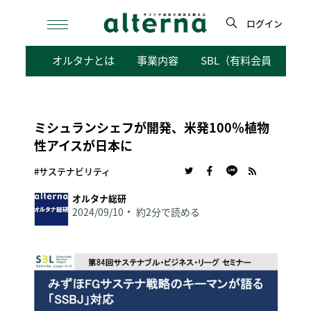
Skip
to
ログイン
content
検
オルタナとは
事業内容
SBL（有料会員向けサ
索
ミシュランシェフが開発、米発100％植物
性アイスが日本に
#サステナビリティ
オルタナ総研
2024/09/10
約2分で読める