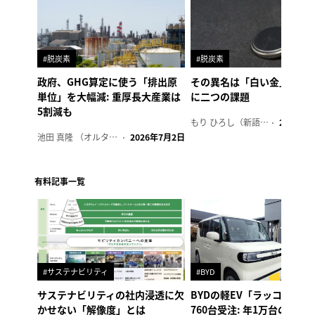
#脱炭素
#脱炭素
政府、GHG算定に使う「排出原
その異名は「白い金」、リ
単位」を大幅減: 重厚長大産業は
に二つの課題
5割減も
もり ひろし（新語ウォッチャー）
2023年7
池田 真隆 （オルタナ輪番編集長）
2026年7月2日
有料記事一覧
#サステナビリティ
#BYD
サステナビリティの社内浸透に欠
BYDの軽EV「ラッコ」、1
かせない「解像度」とは
760台受注: 年1万台の販売