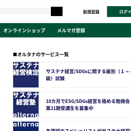
新規登録
ログ
オンラインショップ
メルマガ登録
■オルタナのサービス一覧
サステナ経営/SDGsに関する級別（１～
級）試験
10カ月でESG/SDGs経営を極める勉強会
第21期受講生を募集中
各領域のスペシャリストがサステナ経営