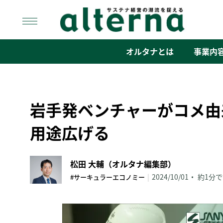
Skip
to
content
オルタナ
「サステナ経営」の潮流を捉える
オルタナとは
事業内
岩手発ベンチャーがコメ由
用途広げる
松田 大輔（オルタナ編集部）
|
2024/10/01
約1分
#サーキュラーエコノミー