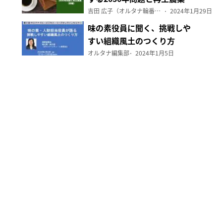
（前編）
吉田 広子（オルタナ輪番編集長）
2024年1月29日
味の素役員に聞く、挑戦しや
すい組織風土のつくり方
オルタナ編集部
2024年1月5日