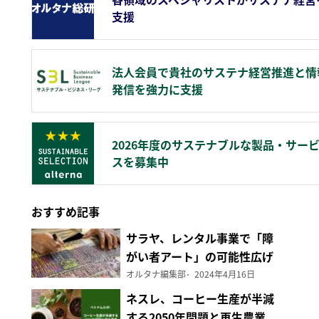
支援
法人会員で貴社のサステナ経営推進と情
発信を強力に支援
2026年度のサステナブルな製品・サー
スを募集中
おすすめ記事
サラヤ、レンタル事業で「障
がい者アート」の可能性広げ
る
オルタナ編集部
2024年4月16日
ネスレ、コーヒー生産が半減
する2050年問題と再生農業