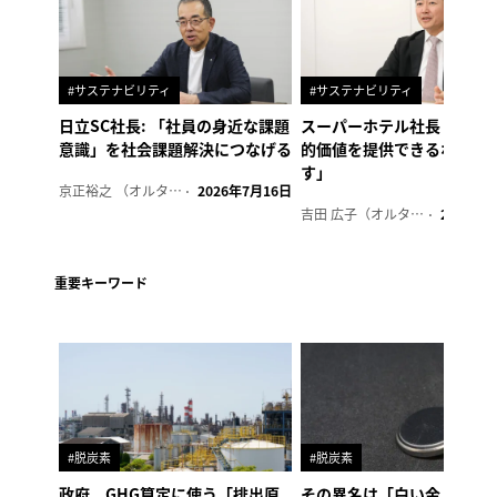
#サステナビリティ
#サステナビリティ
日立SC社長: 「社員の身近な課題
スーパーホテル社長「地域
意識」を社会課題解決につなげる
的価値を提供できるホテル
す」
京正裕之 （オルタナ副編集長）
2026年7月16日
吉田 広子（オルタナ輪番編集長）
2026年6
重要キーワード
#脱炭素
#脱炭素
政府、GHG算定に使う「排出原
その異名は「白い金」、リ