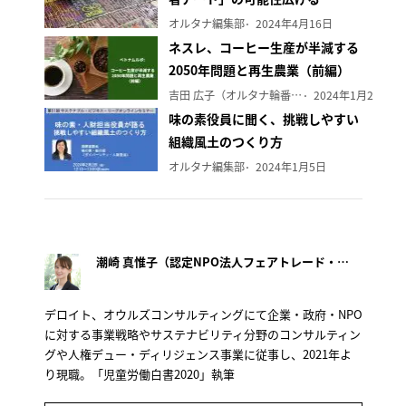
オルタナ編集部
2024年4月16日
ネスレ、コーヒー生産が半減する
2050年問題と再生農業（前編）
吉田 広子（オルタナ輪番編集長）
2024年1月29日
味の素役員に聞く、挑戦しやすい
組織風土のつくり方
オルタナ編集部
2024年1月5日
潮崎 真惟子（認定NPO法人フェアトレード・ラベル・ジャパン事務局長）
デロイト、オウルズコンサルティングにて企業・政府・NPO
に対する事業戦略やサステナビリティ分野のコンサルティン
グや人権デュー・ディリジェンス事業に従事し、2021年よ
り現職。「児童労働白書2020」執筆