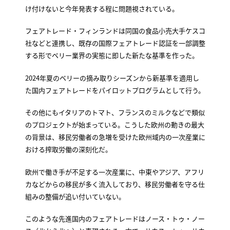
け付けないと今年発表する程に問題視されている。
フェアトレード・フィンランドは同国の食品小売大手ケスコ
社などと連携し、既存の国際フェアトレード認証を一部調整
する形でベリー業界の実態に即した新たな基準を作った。
2024年夏のベリーの摘み取りシーズンから新基準を適用し
た国内フェアトレードをパイロットプログラムとして行う。
その他にもイタリアのトマト、フランスのミルクなどで類似
のプロジェクトが始まっている。こうした欧州の動きの最大
の背景は、移民労働者の急増を受けた欧州域内の一次産業に
おける搾取労働の深刻化だ。
欧州で働き手が不足する一次産業に、中東やアジア、アフリ
カなどからの移民が多く流入しており、移民労働者を守る仕
組みの整備が追い付いていない。
このような先進国内のフェアトレードはノース・トゥ・ノー