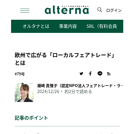
Skip
to
ログイン
content
検
オルタナとは
事業内容
SBL（有料会員向けサ
索
欧州で広がる「ローカルフェアトレード」
とは
#79号
潮崎 真惟子（認定NPO法人フェアトレード・ラベル・ジャパン事務局長）
2024/12/26
約2分で読める
記事のポイント