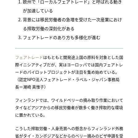
欧州で「ローカルフェアトレード」と呼ばれる動き
が加速している
背景には移民労働者の急増を受けた一次産業におけ
る搾取労働の深刻化がある
フェアトレードのあり方も多様化が進む
フェアトレード
はもともと開発途上国の原料を対象とした国
際イニシアティブだが、実はヨーロッパでは国内フェアトレ
ードのパイロットプロジェクトが注目を集め始めている。
（認定NPO法人フェアトレード・ラベル・ジャパン事務局
長＝潮崎 真惟子）
フィンランドでは、ワイルドベリーの摘み取り作業において
タイなどアジアからの移民労働者が数多く働き搾取的な環境
に置かれている。
こうした搾取労働・人身売買への懸念からフィンランド外務
省がタイ・カンボジアなどからのベリー摘みのビザ申請を受