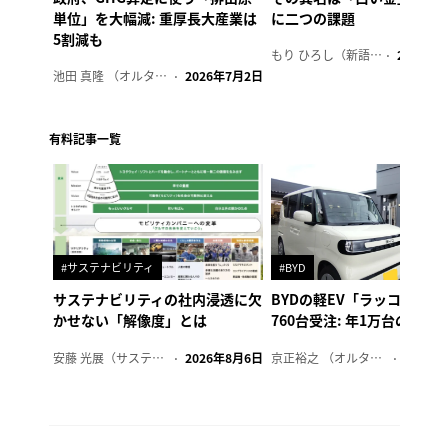
単位」を大幅減: 重厚長大産業は
に二つの課題
5割減も
もり ひろし（新語ウォッチャー）
2023年7
池田 真隆 （オルタナ輪番編集長）
2026年7月2日
有料記事一覧
#サステナビリティ
#BYD
サステナビリティの社内浸透に欠
BYDの軽EV「ラッコ」、1
かせない「解像度」とは
760台受注: 年1万台の販売
安藤 光展（サステナビリティ・コンサルタント）
2026年8月6日
京正裕之 （オルタナ副編集長）
2026年