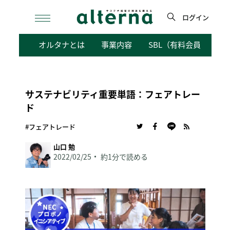
Skip
to
ログイン
content
検
オルタナとは
事業内容
SBL（有料会員向けサ
索
サステナビリティ重要単語：フェアトレー
ド
#フェアトレード
山口 勉
2022/02/25
約1分で読める