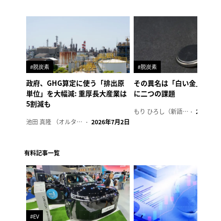
#脱炭素
#脱炭素
政府、GHG算定に使う「排出原
その異名は「白い金」、リ
単位」を大幅減: 重厚長大産業は
に二つの課題
5割減も
もり ひろし（新語ウォッチャー）
2023年7
池田 真隆 （オルタナ輪番編集長）
2026年7月2日
有料記事一覧
#EV