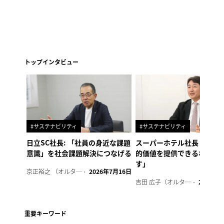
トップインタビュー
#サステナビリティ
#サステナビリティ
日立SC社長: 「社員の身近な課題
スーパーホテル社長「地域
意識」を社会課題解決につなげる
的価値を提供できるホテル
す」
京正裕之 （オルタナ副編集長）
2026年7月16日
吉田 広子（オルタナ輪番編集長）
2026年6
重要キーワード