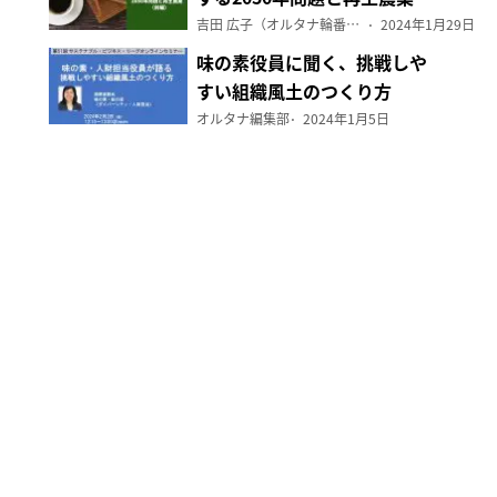
（前編）
吉田 広子（オルタナ輪番編集長）
2024年1月29日
味の素役員に聞く、挑戦しや
すい組織風土のつくり方
オルタナ編集部
2024年1月5日