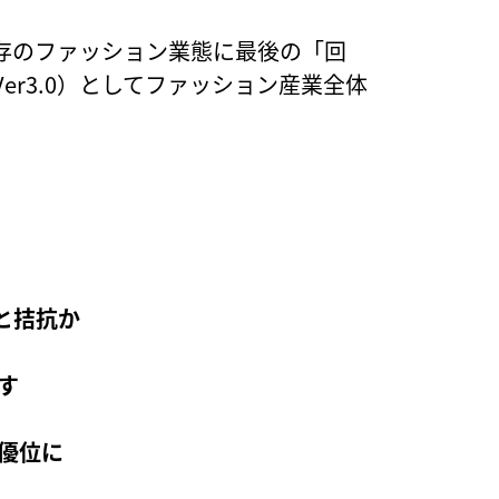
存のファッション業態に最後の「回
r3.0）としてファッション産業全体
と拮抗か
す
優位に