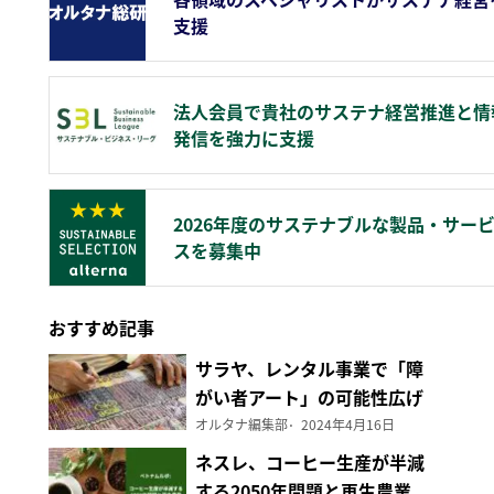
支援
法人会員で貴社のサステナ経営推進と情
発信を強力に支援
2026年度のサステナブルな製品・サー
スを募集中
おすすめ記事
サラヤ、レンタル事業で「障
がい者アート」の可能性広げ
る
オルタナ編集部
2024年4月16日
ネスレ、コーヒー生産が半減
する2050年問題と再生農業