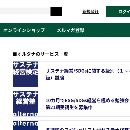
新規登録
ログ
オンラインショップ
メルマガ登録
■オルタナのサービス一覧
サステナ経営/SDGsに関する級別（１～
級）試験
10カ月でESG/SDGs経営を極める勉強会
第21期受講生を募集中
各領域のスペシャリストがサステナ経営