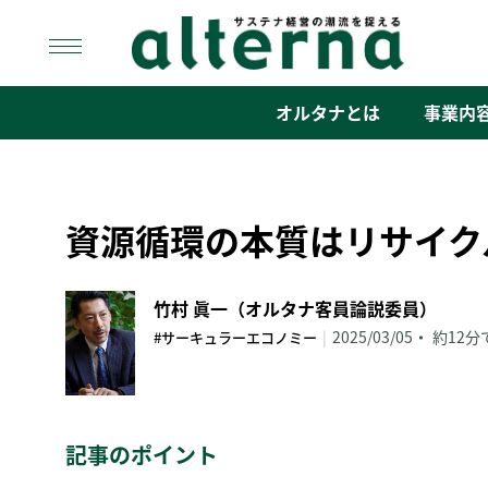
Skip
to
content
オルタナ
「サステナ経営」の潮流を捉える
オルタナとは
事業内
資源循環の本質はリサイク
竹村 眞一（オルタナ客員論説委員）
|
2025/03/05
約12分
#サーキュラーエコノミー
記事のポイント