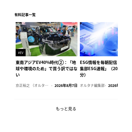
有料記事一覧
#EV
東南アジアEV40%時代②：「地
ESG情報を毎朝配信「オル
球や環境のため」で買う訳ではな
集部ESG速報」（2026年8
い
分）
京正裕之 （オルタナ副編集長）
2026年8月7日
オルタナ編集部
2026年8月7日
もっと見る