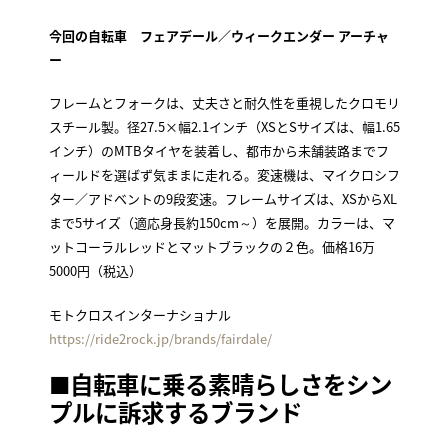
今回の自転車
フェアデール／ウィークエンダー アーチャ
ー
フレームとフォークは、丈夫さと耐久性を重視したクロモリ
スチール製。径27.5×幅2.1インチ（XSとSサイズは、幅1.65
インチ）のMTBタイヤを装着し、都市から未舗装路までフ
ィールドを選ばず気ままに走れる。変速機は、マイクロシフ
ター／アドベントの9段変速。フレームサイズは、XSからXL
まで5サイズ（適応身長約150cm～）を展開。カラーは、マ
ットコーラルレッドとマットブラックの２色。価格16万
5000円（税込）
モトクロスインターナショナル
https://ride2rock.jp/brands/fairdale/
■
自転車に乗る素晴らしさをシン
プルに訴求するブランド