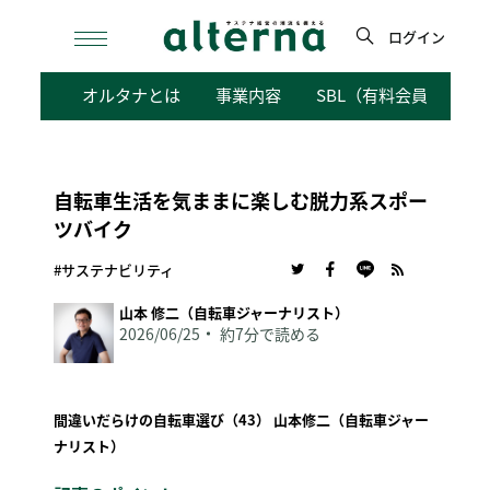
Skip
to
ログイン
content
検
オルタナとは
事業内容
SBL（有料会員向けサ
索
自転車生活を気ままに楽しむ脱力系スポー
ツバイク
#サステナビリティ
山本 修二（自転車ジャーナリスト）
2026/06/25
約7分で読める
間違いだらけの自転車選び（43）
山本修二（自転車ジャー
ナリスト）