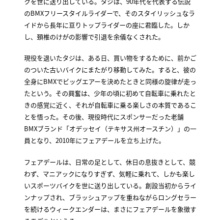
クを世に送り出している。タジは、90年代を代表する伝説
のBMXフリースタイルライダーで、そのスタイリッシュなラ
イドから長年に亘りトップライダーの座に君臨した。しか
し、頚椎のけがの影響で引退を余儀なくされた。
現役を退いたタジは、ある日、買い物をするために、前かご
のついた古いバイクにまたがり移動してみた。すると、彼の
全身にBMXでビッグエアーを決めたときと同様の旋律が走っ
たという。その興奮は、少年の頃に初めて自転車に乗れたと
きの感覚に近く、それが自転車に乗る楽しさの本質であるこ
とを悟った。その後、現役時代にスポンサーだった老舗
BMXブランド「オデッセイ（テキサス州オースチン）」の一
員となり、2010年にフェアデールを立ち上げた。
フェアデールは、日常の足として、休日の息抜きとして、競
わず、マニアックになりすぎず、気軽に乗れて、しかも楽し
いスポーツバイクを世に送り出している。創設当初からライ
ンナップされ、ブラッシュアップを重ねながらロングセラー
を続けるウィークエンダーは、まさにフェアデールを象徴す