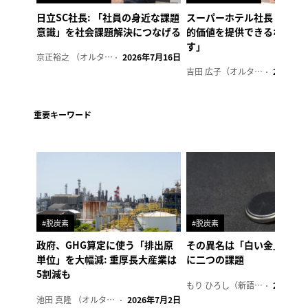
日立SC社長: 「社員の身近な課題
スーパーホテル社長「地域
意識」を社会課題解決につなげる
的価値を提供できるホテル
す」
京正裕之 （オルタナ副編集長）
2026年7月16日
吉田 広子（オルタナ輪番編集長）
2026年6
重要キーワード
#脱炭素
#脱炭素
政府、GHG算定に使う「排出原
その異名は「白い金」、リ
単位」を大幅減: 重厚長大産業は
に二つの課題
5割減も
もり ひろし（新語ウォッチャー）
2023年7
池田 真隆 （オルタナ輪番編集長）
2026年7月2日