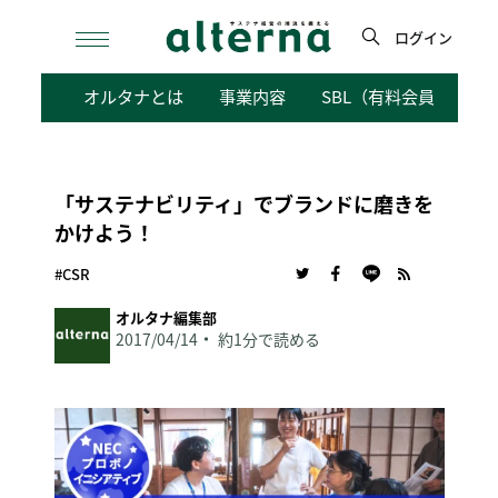
Skip
to
ログイン
content
検
オルタナとは
事業内容
SBL（有料会員向けサ
索
「サステナビリティ」でブランドに磨きを
かけよう！
#CSR
オルタナ編集部
2017/04/14
約1分で読める