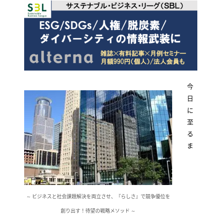
今
日
に
至
る
ま
～ ビジネスと社会課題解決を両立させ、『らしさ』で競争優位を
創り出す！待望の戦略メソッド ～