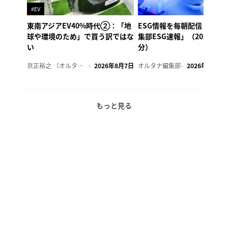
#EV
東南アジアEV40%時代②：「地
ESG情報を毎朝配信「オル
球や環境のため」で買う訳ではな
集部ESG速報」（2026年8
い
分）
京正裕之 （オルタナ副編集長）
2026年8月7日
オルタナ編集部
2026年8月7日
もっと見る