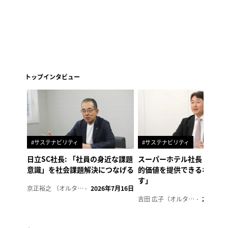
トップインタビュー
#サステナビリティ
#サステナビリティ
日立SC社長: 「社員の身近な課題
スーパーホテル社長「地域
意識」を社会課題解決につなげる
的価値を提供できるホテル
す」
京正裕之 （オルタナ副編集長）
2026年7月16日
吉田 広子（オルタナ輪番編集長）
2026年6