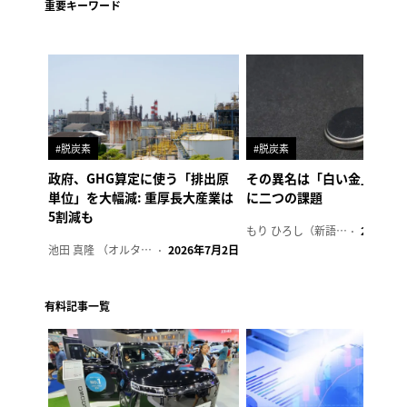
重要キーワード
#脱炭素
#脱炭素
政府、GHG算定に使う「排出原
その異名は「白い金」、リ
単位」を大幅減: 重厚長大産業は
に二つの課題
5割減も
もり ひろし（新語ウォッチャー）
2023年7
池田 真隆 （オルタナ輪番編集長）
2026年7月2日
有料記事一覧