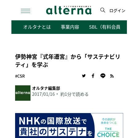
Skip
to
ログイン
content
検
オルタナとは
事業内容
SBL（有料会員向けサ
索
伊勢神宮『式年遷宮』から「サステナビリ
ティ」を学ぶ
#CSR
オルタナ編集部
2017/01/16
約1分で読める