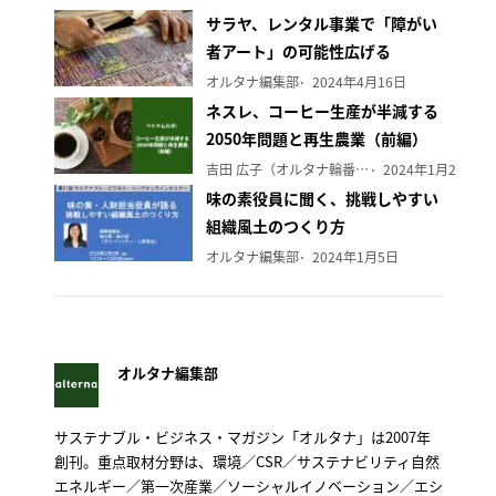
サラヤ、レンタル事業で「障がい
者アート」の可能性広げる
オルタナ編集部
2024年4月16日
ネスレ、コーヒー生産が半減する
2050年問題と再生農業（前編）
吉田 広子（オルタナ輪番編集長）
2024年1月29日
味の素役員に聞く、挑戦しやすい
組織風土のつくり方
オルタナ編集部
2024年1月5日
オルタナ編集部
サステナブル・ビジネス・マガジン「オルタナ」は2007年
創刊。重点取材分野は、環境／CSR／サステナビリティ自然
エネルギー／第一次産業／ソーシャルイノベーション／エシ