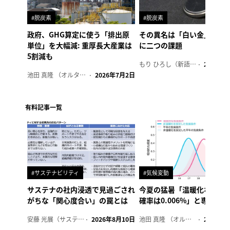
#脱炭素
#脱炭素
政府、GHG算定に使う「排出原
その異名は「白い金」、リ
単位」を大幅減: 重厚長大産業は
に二つの課題
5割減も
もり ひろし（新語ウォッチャー）
2023年7
池田 真隆 （オルタナ輪番編集長）
2026年7月2日
有料記事一覧
#サステナビリティ
#気候変動
サステナの社内浸透で見過ごされ
今夏の猛暑「温暖化なけれ
がちな「関心度合い」の罠とは
確率は0.006%」と専門家
安藤 光展（サステナビリティ・コンサルタント）
2026年8月10日
池田 真隆 （オルタナ輪番編集長）
2026年8