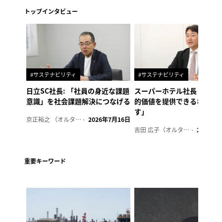
トップインタビュー
#サステナビリティ
#サステナビリティ
日立SC社長: 「社員の身近な課題
スーパーホテル社長「地域
意識」を社会課題解決につなげる
的価値を提供できるホテル
す」
京正裕之 （オルタナ副編集長）
2026年7月16日
吉田 広子（オルタナ輪番編集長）
2026年6
重要キーワード