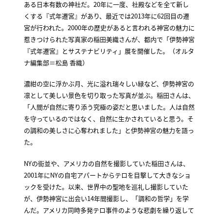
ある日本有数の神社だ。20年に一度、社殿などを全て新し
くする『式年遷宮』があり、最近では2013年に62回目の遷
宮が行われた。2000年の歴史があると言われる神宮の魅力に
惹きつけられた写真家の稲田美織さんが、都内で「伊勢神宮
『式年遷宮』とサステナビリティ」展を開催した。（オルタ
ナ編集部＝松島 香織）
濃紺の空に浮かぶ月、光に溢れ瑞々しい緑など、伊勢神宮の
凛として美しい景色を切り取った写真が並ぶ。稲田さんは、
「人間が自然に寄り添う究極の姿だと思いました。人は自然
を守っているのではなく、自然に生かされていると思う。そ
の調和の美しさに心奪われました」と伊勢神宮の魅力を語っ
た。
NYの街並や、アメリカの自然を撮影していた稲田さんは、
2001年にNYの自宅アパートからテロを目撃して大きなショ
ックを受けた。以来、世界中の聖地を巡礼し撮影していた
が、伊勢神宮に出会い14年間撮影し、「調和の哲学」を学
んだ。アメリカ同時多発テロ事件のような悲劇を繰り返して