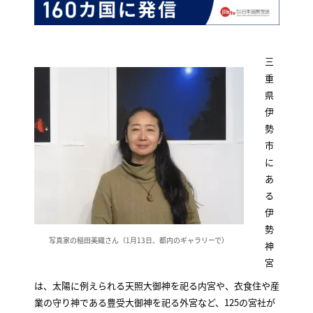
三
重
県
伊
勢
市
に
あ
る
伊
勢
写真家の稲田美織さん（1月13日、都内のギャラリーで）
神
宮
は、太陽に例えられる天照大御神を祀る内宮や、衣食住や産
業の守り神である豊受大御神を祀る外宮など、125の宮社が