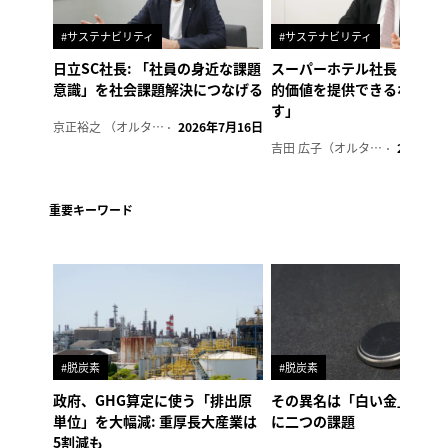
#サステナビリティ
#サステナビリティ
日立SC社長: 「社員の身近な課題
スーパーホテル社長「地域
意識」を社会課題解決につなげる
的価値を提供できるホテル
す」
京正裕之 （オルタナ副編集長）
2026年7月16日
吉田 広子（オルタナ輪番編集長）
2026年6
重要キーワード
#脱炭素
#脱炭素
政府、GHG算定に使う「排出原
その異名は「白い金」、リ
単位」を大幅減: 重厚長大産業は
に二つの課題
5割減も