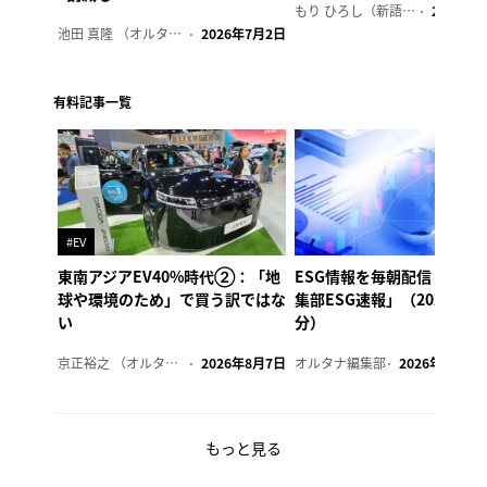
もり ひろし（新語ウォッチャー）
2023年7
池田 真隆 （オルタナ輪番編集長）
2026年7月2日
有料記事一覧
#EV
東南アジアEV40%時代②：「地
ESG情報を毎朝配信「オル
球や環境のため」で買う訳ではな
集部ESG速報」（2026年8
い
分）
京正裕之 （オルタナ副編集長）
2026年8月7日
オルタナ編集部
2026年8月7日
もっと見る