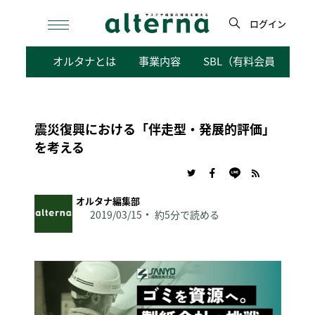
Skip
to
ログイン
content
検
オルタナとは
事業内容
SBL（有料会員向けサ
索
震災復興における「伴走型・発展的評価」
を考える
オルタナ編集部
2019/03/15
約5分で読める