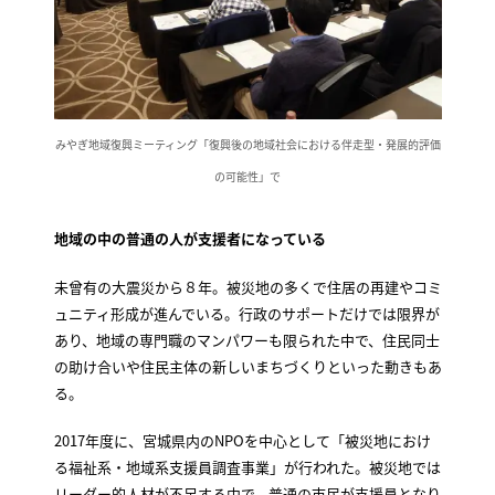
みやぎ地域復興ミーティング「復興後の地域社会における伴走型・発展的評価
の可能性」で
地域の中の普通の人が支援者になっている
未曾有の大震災から８年。被災地の多くで住居の再建やコミ
ュニティ形成が進んでいる。行政のサポートだけでは限界が
あり、地域の専門職のマンパワーも限られた中で、住民同士
の助け合いや住民主体の新しいまちづくりといった動きもあ
る。
2017年度に、宮城県内のNPOを中心として「被災地におけ
る福祉系・地域系支援員調査事業」が行われた。被災地では
リーダー的人材が不足する中で、普通の市民が支援員となり