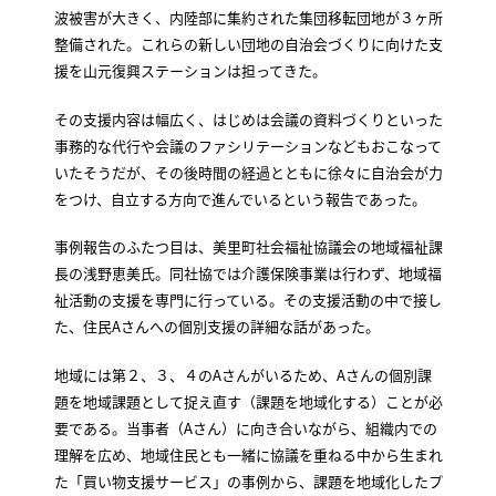
波被害が大きく、内陸部に集約された集団移転団地が３ヶ所
整備された。これらの新しい団地の自治会づくりに向けた支
援を山元復興ステーションは担ってきた。
その支援内容は幅広く、はじめは会議の資料づくりといった
事務的な代行や会議のファシリテーションなどもおこなって
いたそうだが、その後時間の経過とともに徐々に自治会が力
をつけ、自立する方向で進んでいるという報告であった。
事例報告のふたつ目は、美里町社会福祉協議会の地域福祉課
長の浅野恵美氏。同社協では介護保険事業は行わず、地域福
祉活動の支援を専門に行っている。その支援活動の中で接し
た、住民Aさんへの個別支援の詳細な話があった。
地域には第２、３、４のAさんがいるため、Aさんの個別課
題を地域課題として捉え直す（課題を地域化する）ことが必
要である。当事者（Aさん）に向き合いながら、組織内での
理解を広め、地域住民とも一緒に協議を重ねる中から生まれ
た「買い物支援サービス」の事例から、課題を地域化したプ