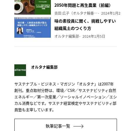
2050年問題と再生農業（前編）
吉田 広子（オルタナ輪番編集長）
2024年1月29日
味の素役員に聞く、挑戦しやすい
組織風土のつくり方
オルタナ編集部
2024年1月5日
オルタナ編集部
サステナブル・ビジネス・マガジン「オルタナ」は2007年
創刊。重点取材分野は、環境／CSR／サステナビリティ自然
エネルギー／第一次産業／ソーシャルイノベーション／エシ
カル消費などです。サステナ経営検定やサステナビリティ部
員塾も主宰しています。
執筆記事一覧