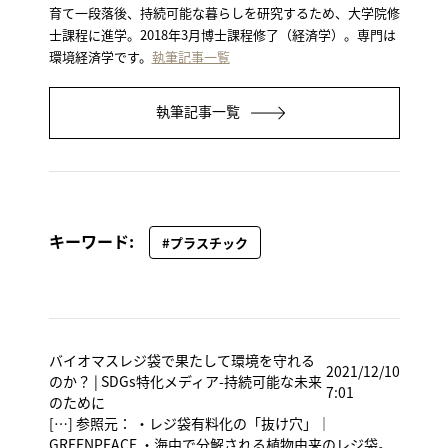
育て一段落後、持続可能な暮らしを研究するため、大学院修
士課程に進学。2018年3月博士課程修了（経済学）。専門は
環境経済学です。
執筆記事一覧
執筆記事一覧
キーワード:
#プラスチック
バイオマスレジ袋で果たして環境を守れる
2021/12/10
のか？ | SDGs特化メディア-持続可能な未来
7:01
のために
[…] 参照元： ・レジ袋有料化の「抜け穴」｜
GREENPEACE ・海中で分解される植物由来のレジ袋。