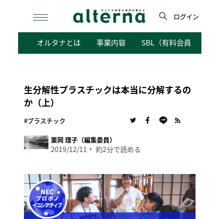
Skip
to
ログイン
content
検
オルタナとは
事業内容
SBL（有料会員向けサ
索
生分解性プラスチックは本当に分解するの
か（上）
#プラスチック
栗岡 理子（編集委員）
2019/12/11
約2分で読める