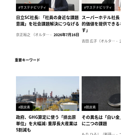
#サステナビリティ
#サステナビリティ
日立SC社長: 「社員の身近な課題
スーパーホテル社長「地域
意識」を社会課題解決につなげる
的価値を提供できるホテル
す」
京正裕之 （オルタナ副編集長）
2026年7月16日
吉田 広子（オルタナ輪番編集長）
2026年6
重要キーワード
#脱炭素
#脱炭素
政府、GHG算定に使う「排出原
その異名は「白い金」、リ
単位」を大幅減: 重厚長大産業は
に二つの課題
5割減も
もり ひろし（新語ウォッチャー）
2023年7