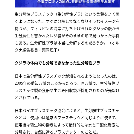
生分解性プラスチック（生分解性プラ）という言葉をよく聞
くようになった。すぐに分解してなくなりそうなイメージを
持つが、フィリピンの海岸に打ち上げられたクジラの腹から
生分解性と書かれたレジ袋がそのままの形で見つかった事例
もある。生分解性プラは本当に分解するのだろうか。（オル
タナ編集委員・栗岡理子）
クジラの体内でも分解できなかった生分解性プラ
日本で生分解性プラスチックが知られるようになったのは、
2005年の愛知万博のころからだろう。同万博で、生分解性プ
ラスチック製の食器や生ごみ回収袋が採用されたのが先駆け
とされている。
日本バイオプラスチック協会によると、生分解性プラスチッ
クとは「使用中は通常のプラスチックと同じように使えて、
使用後は微生物の働きによって最終的には水と二酸化炭素に
分解され、自然に還るプラスチック」のことだ。