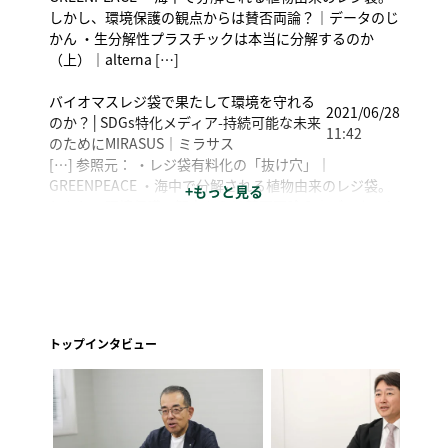
しかし、環境保護の観点からは賛否両論？｜データのじ
かん ・生分解性プラスチックは本当に分解するのか
（上）｜alterna […]
バイオマスレジ袋で果たして環境を守れる
2021/06/28
のか？│SDGs特化メディア-持続可能な未来
11:42
のためにMIRASUS｜ミラサス
[…] 参照元： ・レジ袋有料化の「抜け穴」｜
GREENPEACE ・海中で分解される植物由来のレジ袋。
+もっと見る
しかし、環境保護の観点からは賛否両論？｜データのじ
かん ・生分解性プラスチックは本当に分解するのか
（上）｜alterna […]
トップインタビュー