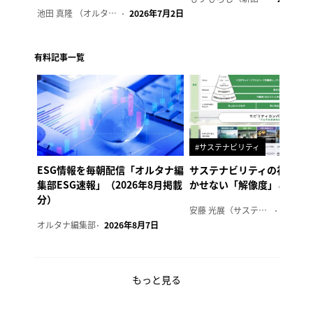
池田 真隆 （オルタナ輪番編集長）
2026年7月2日
有料記事一覧
#サステナビリティ
ESG情報を毎朝配信「オルタナ編
サステナビリティの社内浸
集部ESG速報」（2026年8月掲載
かせない「解像度」とは
分）
安藤 光展（サステナビリティ・コンサルタント）
2026年
オルタナ編集部
2026年8月7日
もっと見る