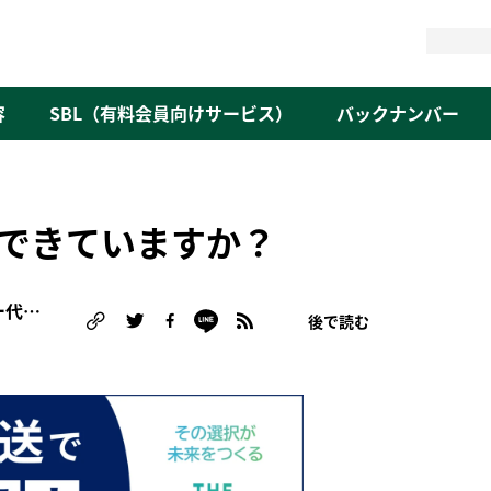
検
索
容
SBL（有料会員向けサービス）
バックナンバー
できていますか？
岡田 千尋（NPO法人アニマルライツセンター代表理事/オルタナ客員論説委員）
後で読む