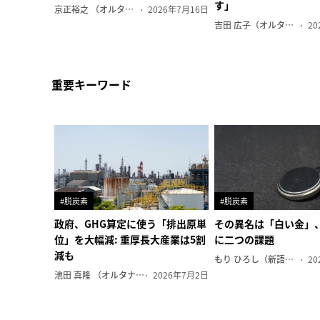
す」
京正裕之 （オルタナ副編集長）
2026年7月16日
吉田 広子（オルタナ輪番編集長）
20
重要キーワード
#脱炭素
#脱炭素
政府、GHG算定に使う「排出原単
その異名は「白い金」
位」を大幅減: 重厚長大産業は5割
に二つの課題
減も
もり ひろし（新語ウォッチャー）
20
池田 真隆 （オルタナ輪番編集長）
2026年7月2日