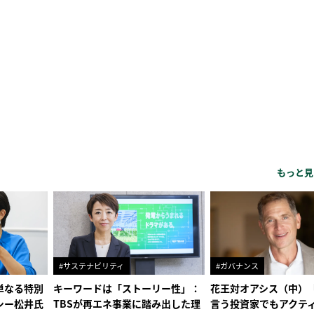
もっと見
#サステナビリティ
#ガバナンス
単なる特別
キーワードは「ストーリー性」：
花王対オアシス（中）
シー松井氏
TBSが再エネ事業に踏み出した理
言う投資家でもアクテ