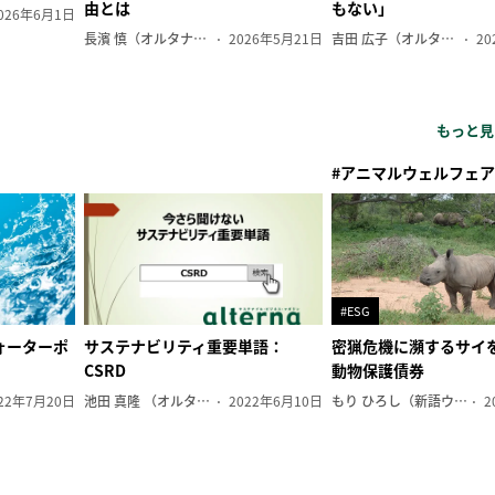
由とは
もない」
026年6月1日
長濱 慎（オルタナ副編集長）
2026年5月21日
吉田 広子（オルタナ輪番編集長）
20
もっと見
#アニマルウェルフェア
#ESG
ォーターポ
サステナビリティ重要単語：
密猟危機に瀕するサイ
CSRD
動物保護債券
22年7月20日
池田 真隆 （オルタナ輪番編集長）
2022年6月10日
もり ひろし（新語ウォッチャー）
2