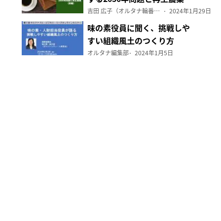
（前編）
吉田 広子（オルタナ輪番編集長）
2024年1月29日
味の素役員に聞く、挑戦しや
すい組織風土のつくり方
オルタナ編集部
2024年1月5日