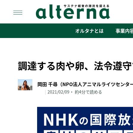
Skip
to
content
オルタナ
「サステナ経営」の潮流を捉える
オルタナとは
事業内
調達する肉や卵、法令遵守
|
2021/02/09
約4分で読める