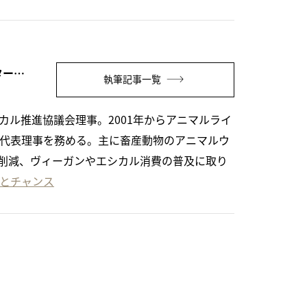
岡田 千尋（NPO法人アニマルライツセンター代表理事/オルタナ客員論説委員）
執筆記事一覧
カル推進協議会理事。2001年からアニマルライ
ら代表理事を務める。主に畜産動物のアニマルウ
削減、ヴィーガンやエシカル消費の普及に取り
とチャンス