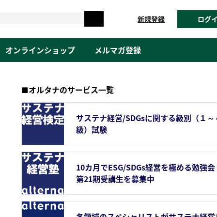
新規登録
ログ
オンラインショップ
メルマガ登録
■オルタナのサービス一覧
サステナ経営/SDGsに関する級別（１～
級）試験
10カ月でESG/SDGs経営を極める勉強会
第21期受講生を募集中
各領域のスペシャリストがサステナ経営