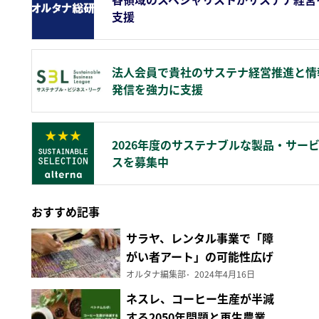
支援
法人会員で貴社のサステナ経営推進と情
発信を強力に支援
2026年度のサステナブルな製品・サー
スを募集中
おすすめ記事
サラヤ、レンタル事業で「障
がい者アート」の可能性広げ
る
オルタナ編集部
2024年4月16日
ネスレ、コーヒー生産が半減
する2050年問題と再生農業