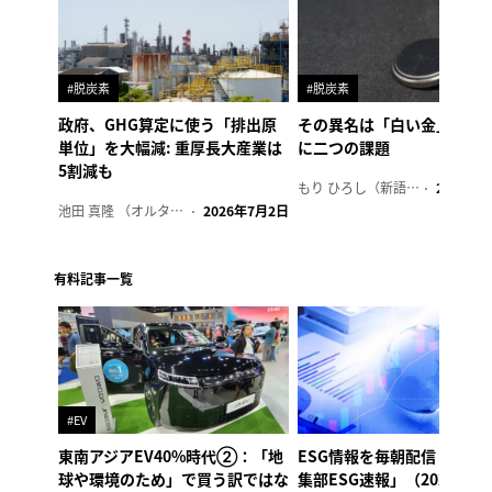
#脱炭素
#脱炭素
政府、GHG算定に使う「排出原
その異名は「白い金」、リ
単位」を大幅減: 重厚長大産業は
に二つの課題
5割減も
もり ひろし（新語ウォッチャー）
2023年7
池田 真隆 （オルタナ輪番編集長）
2026年7月2日
有料記事一覧
#EV
東南アジアEV40%時代②：「地
ESG情報を毎朝配信「オル
球や環境のため」で買う訳ではな
集部ESG速報」（2026年8