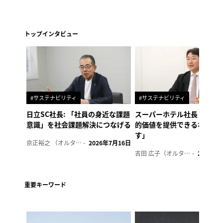
トップインタビュー
#サステナビリティ
#サステナビリティ
日立SC社長: 「社員の身近な課題
スーパーホテル社長「地域
意識」を社会課題解決につなげる
的価値を提供できるホテル
す」
京正裕之 （オルタナ副編集長）
2026年7月16日
吉田 広子（オルタナ輪番編集長）
2026年6
重要キーワード