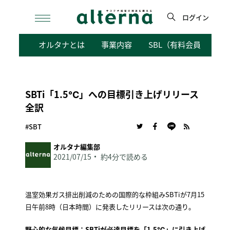
Skip
to
ログイン
content
検
オルタナとは
事業内容
SBL（有料会員向けサ
索
SBTi「1.5℃」への目標引き上げリリース
全訳
#SBT
オルタナ編集部
2021/07/15
約4分で読める
温室効果ガス排出削減のための国際的な枠組みSBTiが7月15
日午前8時（日本時間）に発表したリリースは次の通り。
野心的な気候目標：SBTiが必達目標を「1.5℃」に引き上げ