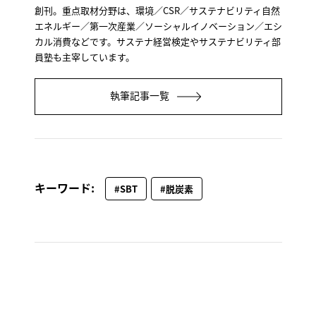
創刊。重点取材分野は、環境／CSR／サステナビリティ自然
エネルギー／第一次産業／ソーシャルイノベーション／エシ
カル消費などです。サステナ経営検定やサステナビリティ部
員塾も主宰しています。
執筆記事一覧
キーワード:
#SBT
#脱炭素