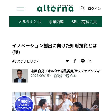
Skip
to
ログイン
content
検
オルタナとは
事業内容
SBL（有料会員向けサ
索
イノベーション創出に向けた知財投資とは
(後)
#サステナビリティ
遠藤 直見（オルタナ編集委員/サステナビリティ経営研究家）
2021/09/15
約3分で読める