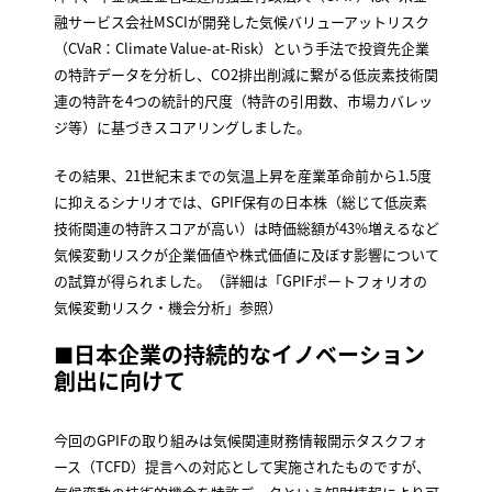
融サービス会社MSCIが開発した気候バリューアットリスク
（CVaR：Climate Value-at-Risk）という手法で投資先企業
の特許データを分析し、CO2排出削減に繋がる低炭素技術関
連の特許を4つの統計的尺度（特許の引用数、市場カバレッ
ジ等）に基づきスコアリングしました。
その結果、21世紀末までの気温上昇を産業革命前から1.5度
に抑えるシナリオでは、GPIF保有の日本株（総じて低炭素
技術関連の特許スコアが高い）は時価総額が43%増えるなど
気候変動リスクが企業価値や株式価値に及ぼす影響について
の試算が得られました。（詳細は「GPIFポートフォリオの
気候変動リスク・機会分析」参照）
■
日本企業の持続的なイノベーション
創出に向けて
今回のGPIFの取り組みは気候関連財務情報開示タスクフォ
ース（TCFD）提言への対応として実施されたものですが、