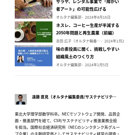
サラヤ、レンタル事業で「障がい
者アート」の可能性広げる
オルタナ編集部
2024年4月16日
ネスレ、コーヒー生産が半減する
2050年問題と再生農業（前編）
吉田 広子（オルタナ輪番編集長）
2024年1月29日
味の素役員に聞く、挑戦しやすい
組織風土のつくり方
オルタナ編集部
2024年1月5日
遠藤 直見（オルタナ編集委員/サステナビリティ経営研究家）
東北大学理学部数学科卒。NECでソフトウェア開発、品質企
画・推進部門を経て、CSR/サステナビリティ推進業務全般
を担当。国際社会経済研究所（NECのシンクタンク系グルー
プ企業）の主幹研究員としてサステナビリティ経営の調査・