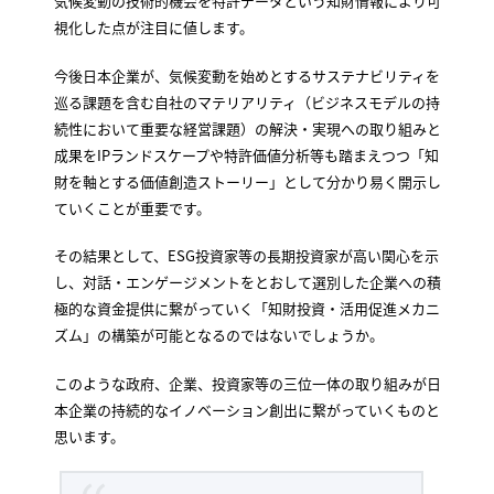
気候変動の技術的機会を特許データという知財情報により可
視化した点が注目に値します。
今後日本企業が、気候変動を始めとするサステナビリティを
巡る課題を含む自社のマテリアリティ（ビジネスモデルの持
続性において重要な経営課題）の解決・実現への取り組みと
成果をIPランドスケープや特許価値分析等も踏まえつつ「知
財を軸とする価値創造ストーリー」として分かり易く開示し
ていくことが重要です。
その結果として、ESG投資家等の長期投資家が高い関心を示
し、対話・エンゲージメントをとおして選別した企業への積
極的な資金提供に繋がっていく「知財投資・活用促進メカニ
ズム」の構築が可能となるのではないでしょうか。
このような政府、企業、投資家等の三位一体の取り組みが日
本企業の持続的なイノベーション創出に繋がっていくものと
思います。