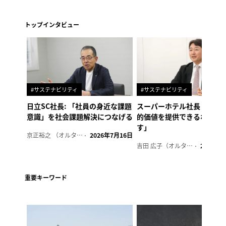
トップインタビュー
#サステナビリティ
#サステナビリティ
日立SC社長: 「社員の身近な課題
スーパーホテル社長「地域
意識」を社会課題解決につなげる
的価値を提供できるホテル
す」
京正裕之 （オルタナ副編集長）
2026年7月16日
吉田 広子（オルタナ輪番編集長）
2026年6
重要キーワード