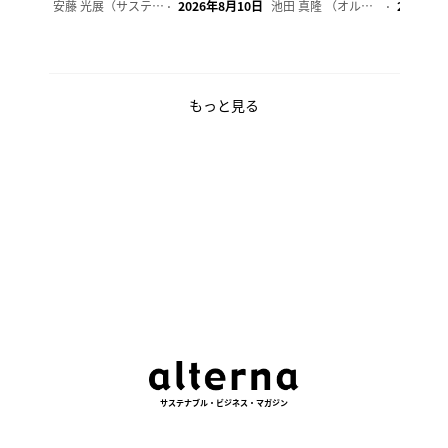
安藤 光展（サステナビリティ・コンサルタント）
2026年8月10日
池田 真隆 （オルタナ輪番編集長）
2026年8
もっと見る
サステナブル・ビジネス・マガジン