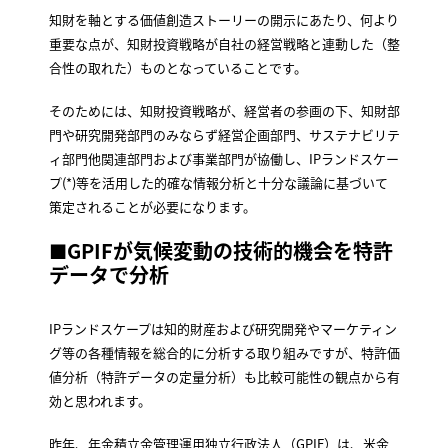
知財を軸とする価値創造ストーリーの開示にあたり、何より
重要な点が、知財投資戦略が自社の経営戦略と連動した（整
合性の取れた）ものとなっていることです。
そのためには、知財投資戦略が、経営者の参画の下、知財部
門や研究開発部門のみならず経営企画部門、サステナビリテ
ィ部門他関連部門および事業部門が協働し、IPランドスケー
プ(*)等を活用した的確な情報分析と十分な議論に基づいて
策定されることが必要になります。
■
GPIFが気候変動の技術的機会を特許
データで分析
IPランドスケープは知的財産および研究開発やマーケティン
グ等の各種情報を総合的に分析する取り組みですが、特許価
値分析（特許データの定量分析）も比較可能性の観点から有
効と思われます。
昨年、年金積立金管理運用独立行政法人（GPIF）は、米金