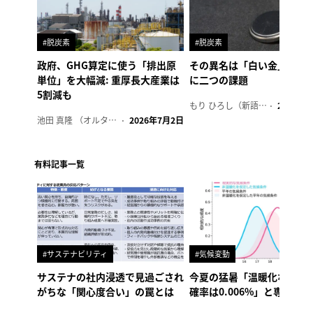
#脱炭素
#脱炭素
政府、GHG算定に使う「排出原
その異名は「白い金」、リ
単位」を大幅減: 重厚長大産業は
に二つの課題
5割減も
もり ひろし（新語ウォッチャー）
2023年7
池田 真隆 （オルタナ輪番編集長）
2026年7月2日
有料記事一覧
#サステナビリティ
#気候変動
サステナの社内浸透で見過ごされ
今夏の猛暑「温暖化なけれ
がちな「関心度合い」の罠とは
確率は0.006%」と専門家