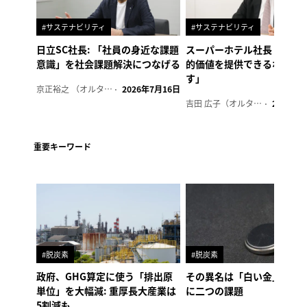
#サステナビリティ
#サステナビリティ
日立SC社長: 「社員の身近な課題
スーパーホテル社長「地域
意識」を社会課題解決につなげる
的価値を提供できるホテル
す」
京正裕之 （オルタナ副編集長）
2026年7月16日
吉田 広子（オルタナ輪番編集長）
2026年6
重要キーワード
#脱炭素
#脱炭素
政府、GHG算定に使う「排出原
その異名は「白い金」、リ
単位」を大幅減: 重厚長大産業は
に二つの課題
5割減も