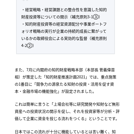
・経営戦略・経営課題との整合性を意識した知的
財産投資等についての開示（補充原則3-1③）
・知的財産投資等の経営資源配分や事業ポートフ
ォリオ戦略の実行が企業の持続的成長に繋がって
いるかの取締役会による実効的な監督（補充原則
4-2②）
また、7月に内閣府の知的財産戦略本部（本部長 菅義偉首
相）が策定した「知的財産推進計画2021」では、重点施策
の1番目に「競争力の源泉たる知財の投資・活用を促す資
本・金融市場の機能強化」が設定されました。
これは簡単に言うと「上場会社等に研究開発や知財など無形
資産への投資状況の開示を促し、それを投資家等が分析・評
価して企業に資金を投じる流れをつくる」ということです。
日本ではこの流れが十分に機能しているとは言い難く、知