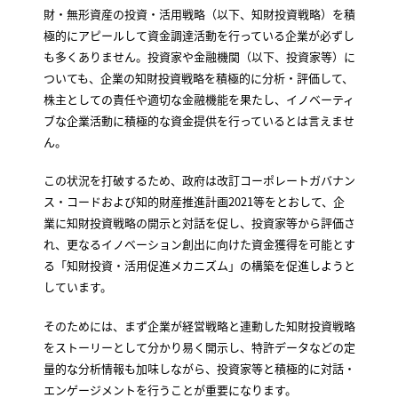
財・無形資産の投資・活用戦略（以下、知財投資戦略）を積
極的にアピールして資金調達活動を行っている企業が必ずし
も多くありません。投資家や金融機関（以下、投資家等）に
ついても、企業の知財投資戦略を積極的に分析・評価して、
株主としての責任や適切な金融機能を果たし、イノベーティ
ブな企業活動に積極的な資金提供を行っているとは言えませ
ん。
この状況を打破するため、政府は改訂コーポレートガバナン
ス・コードおよび知的財産推進計画2021等をとおして、企
業に知財投資戦略の開示と対話を促し、投資家等から評価さ
れ、更なるイノベーション創出に向けた資金獲得を可能とす
る「知財投資・活用促進メカニズム」の構築を促進しようと
しています。
そのためには、まず企業が経営戦略と連動した知財投資戦略
をストーリーとして分かり易く開示し、特許データなどの定
量的な分析情報も加味しながら、投資家等と積極的に対話・
エンゲージメントを行うことが重要になります。