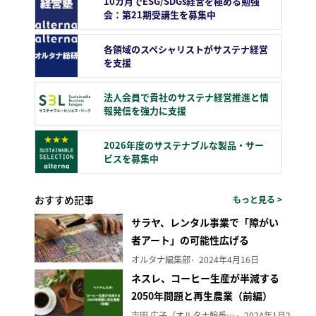
10カ月でESG/SDGs経営を極める勉強
会：第21期受講生を募集中
各領域のスペシャリストがサステナ経営
を支援
法人会員で貴社のサステナ経営推進と情
報発信を強力に支援
2026年度のサステナブルな製品・サー
ビスを募集中
おすすめ記事
もっと見る >
サラヤ、レンタル事業で「障がい
者アート」の可能性広げる
オルタナ編集部
2024年4月16日
ネスレ、コーヒー生産が半減する
2050年問題と再生農業（前編）
吉田 広子（オルタナ輪番編集長）
2024年1月29日