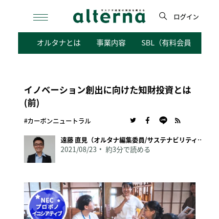
Skip
to
ログイン
content
検
オルタナとは
事業内容
SBL（有料会員向けサ
索
イノベーション創出に向けた知財投資とは
(前)
#カーボンニュートラル
遠藤 直見（オルタナ編集委員/サステナビリティ経営研究家）
2021/08/23
約3分で読める