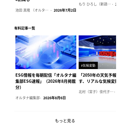
もり ひろし（新語ウォッチャー）
2023年7
池田 真隆 （オルタナ輪番編集長）
2026年7月2日
有料記事一覧
#気候変動
ESG情報を毎朝配信「オルタナ編
「2050年の天気予報 Ver.
集部ESG速報」（2026年8月掲載
す、リアルな気候変動の影
分）
北村（宮子）佳代子（オルタナ輪番編集長）
2026年
オルタナ編集部
2026年8月6日
もっと見る