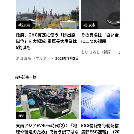
#脱炭素
#脱炭素
政府、GHG算定に使う「排出原
その異名は「白い金」、リ
単位」を大幅減: 重厚長大産業は
に二つの課題
5割減も
もり ひろし（新語ウォッチャー）
2023年7
池田 真隆 （オルタナ輪番編集長）
2026年7月2日
有料記事一覧
#EV
東南アジアEV40%時代②：「地
ESG情報を毎朝配信「オル
球や環境のため」で買う訳ではな
集部ESG速報」（2026年8