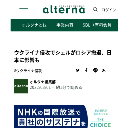
Skip
to
ログイン
content
検
オルタナとは
事業内容
SBL（有料会員向けサ
索
ウクライナ侵攻でシェルがロシア撤退、日
本に影響も
#ウクライナ侵攻
オルタナ編集部
2022/03/01
約1分で読める