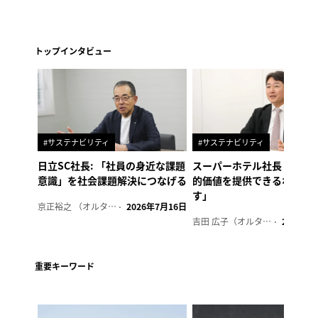
トップインタビュー
#サステナビリティ
#サステナビリティ
日立SC社長: 「社員の身近な課題
スーパーホテル社長「地域
意識」を社会課題解決につなげる
的価値を提供できるホテル
す」
京正裕之 （オルタナ副編集長）
2026年7月16日
吉田 広子（オルタナ輪番編集長）
2026年6
重要キーワード