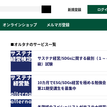
新規登録
ログ
オンラインショップ
メルマガ登録
■オルタナのサービス一覧
サステナ経営/SDGsに関する級別（１～
級）試験
10カ月でESG/SDGs経営を極める勉強会
第21期受講生を募集中
各領域のスペシャリストがサステナ経営