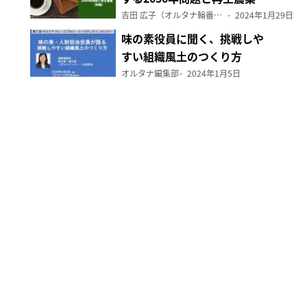
（前編）
吉田 広子（オルタナ輪番編集長）
2024年1月29日
味の素役員に聞く、挑戦しや
すい組織風土のつくり方
オルタナ編集部
2024年1月5日