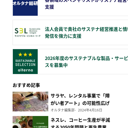
支援
法人会員で貴社のサステナ経営推進と情
発信を強力に支援
2026年度のサステナブルな製品・サー
スを募集中
おすすめ記事
サラヤ、レンタル事業で「障
がい者アート」の可能性広げ
る
オルタナ編集部
2024年4月16日
ネスレ、コーヒー生産が半減
する2050年問題と再生農業