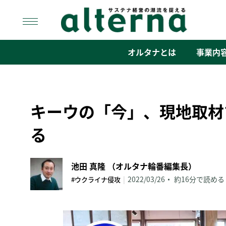
Skip
to
content
オルタナ
「サステナ経営」の潮流を捉える
オルタナとは
事業内
キーウの「今」、現地取材
る
池田 真隆 （オルタナ輪番編集長）
|
2022/03/26
約16分で読める
#ウクライナ侵攻