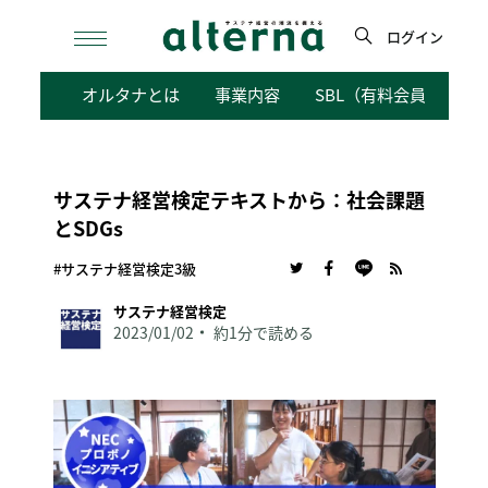
Skip
to
ログイン
content
検
オルタナとは
事業内容
SBL（有料会員向けサ
索
サステナ経営検定テキストから：社会課題
とSDGs
#サステナ経営検定3級
サステナ経営検定
2023/01/02
約1分で読める