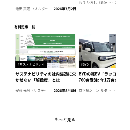
もり ひろし（新語ウォッチャー）
2023年7
池田 真隆 （オルタナ輪番編集長）
2026年7月2日
有料記事一覧
#サステナビリティ
#BYD
サステナビリティの社内浸透に欠
BYDの軽EV「ラッコ」、1
かせない「解像度」とは
760台受注: 年1万台の販売
安藤 光展（サステナビリティ・コンサルタント）
2026年8月6日
京正裕之 （オルタナ副編集長）
2026年
もっと見る