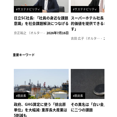
#サステナビリティ
#サステナビリティ
日立SC社長: 「社員の身近な課題
スーパーホテル社長「地域
意識」を社会課題解決につなげる
的価値を提供できるホテル
す」
京正裕之 （オルタナ副編集長）
2026年7月16日
吉田 広子（オルタナ輪番編集長）
2026年6
重要キーワード
#脱炭素
#脱炭素
政府、GHG算定に使う「排出原
その異名は「白い金」、リ
単位」を大幅減: 重厚長大産業は
に二つの課題
5割減も