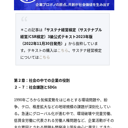
＊この記事は
「サステナ経営検定（サステナブル
経営/CSR検定）3級公式テキスト2023年版
（2022年11月30日発売）」
から抜粋していま
す。テキストの購入は
こちら
、サステナ経営検定
については
こちら
第２章：社会の中での企業の役割
２－７：社会課題とSDGs
1990年ごろから気候変動をはじめとする環境問題や、紛
争、テロ、格差拡大などの地球規模の課題が深刻化してい
る。急速にグローバル化が進む中で、環境破壊や児童労働、
低賃金労働に代表される労働人権問題など、企業活動がその
主な要因とされる問題も開発途上国を中心に露呈してきた。