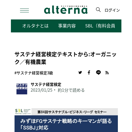
Skip
to
ログイン
content
検
オルタナとは
事業内容
SBL（有料会員向けサ
索
サステナ経営検定テキストから:オーガニッ
ク／有機農業
#サステナ経営検定3級
サステナ経営検定
2023/01/25
約1分で読める