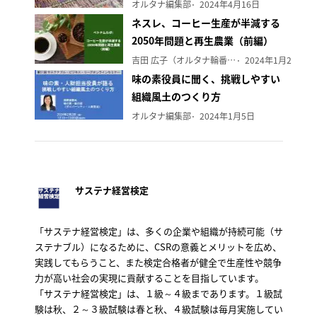
オルタナ編集部
2024年4月16日
ネスレ、コーヒー生産が半減する
2050年問題と再生農業（前編）
吉田 広子（オルタナ輪番編集長）
2024年1月29日
味の素役員に聞く、挑戦しやすい
組織風土のつくり方
オルタナ編集部
2024年1月5日
サステナ経営検定
「サステナ経営検定」は、多くの企業や組織が持続可能（サ
ステナブル）になるために、CSRの意義とメリットを広め、
実践してもらうこと、また検定合格者が健全で生産性や競争
力が高い社会の実現に貢献することを目指しています。
「サステナ経営検定」は、１級～４級まであります。１級試
験は秋、２～３級試験は春と秋、４級試験は毎月実施してい