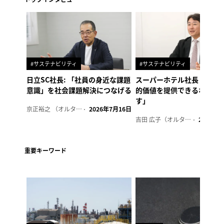
#サステナビリティ
#サステナビリティ
日立SC社長: 「社員の身近な課題
スーパーホテル社長「地域
意識」を社会課題解決につなげる
的価値を提供できるホテル
す」
京正裕之 （オルタナ副編集長）
2026年7月16日
吉田 広子（オルタナ輪番編集長）
2026年6
重要キーワード