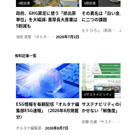
#脱炭素
#脱炭素
政府、GHG算定に使う「排出原
その異名は「白い金」、リ
単位」を大幅減: 重厚長大産業は
に二つの課題
5割減も
もり ひろし（新語ウォッチャー）
2023年7
池田 真隆 （オルタナ輪番編集長）
2026年7月2日
有料記事一覧
#サステナビリティ
ESG情報を毎朝配信「オルタナ編
サステナビリティの社内浸
集部ESG速報」（2026年8月掲載
かせない「解像度」とは
分）
安藤 光展（サステナビリティ・コンサルタント）
2026年
オルタナ編集部
2026年8月7日