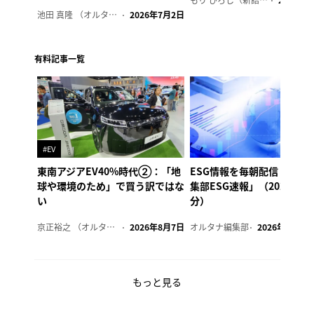
2023年7
池田 真隆 （オルタナ輪番編集長）
2026年7月2日
有料記事一覧
#EV
東南アジアEV40%時代②：「地
ESG情報を毎朝配信「オル
球や環境のため」で買う訳ではな
集部ESG速報」（2026年8
い
分）
京正裕之 （オルタナ副編集長）
2026年8月7日
オルタナ編集部
2026年8月7日
もっと見る