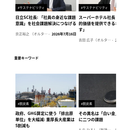
#サステナビリティ
#サステナビリティ
日立SC社長: 「社員の身近な課題
スーパーホテル社長「地域
意識」を社会課題解決につなげる
的価値を提供できるホテル
す」
京正裕之 （オルタナ副編集長）
2026年7月16日
吉田 広子（オルタナ輪番編集長）
2026年6
重要キーワード
#脱炭素
#脱炭素
政府、GHG算定に使う「排出原
その異名は「白い金」、リ
単位」を大幅減: 重厚長大産業は
に二つの課題
5割減も
もり ひろし（新語ウォッチャー）