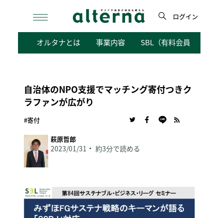
Skip
to
ログイン
content
検
オルタナとは
事業内容
SBL（有料会員向けサ
索
自治体のNPO支援でマッチング寄付つきク
ラファンが広がり
#寄付
萩原哲郎
2023/01/31
約3分で読める