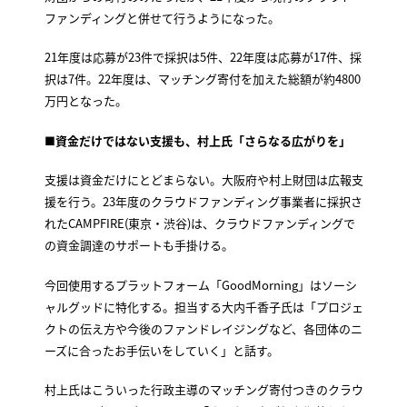
ファンディングと併せて行うようになった。
21年度は応募が23件で採択は5件、22年度は応募が17件、採
択は7件。22年度は、マッチング寄付を加えた総額が約4800
万円となった。
■資金だけではない支援も、村上氏「さらなる広がりを」
支援は資金だけにとどまらない。大阪府や村上財団は広報支
援を行う。23年度のクラウドファンディング事業者に採択さ
れたCAMPFIRE(東京・渋谷)は、クラウドファンディングで
の資金調達のサポートも手掛ける。
今回使用するプラットフォーム「GoodMorning」はソーシ
ャルグッドに特化する。担当する大内千香子氏は「プロジェ
クトの伝え方や今後のファンドレイジングなど、各団体のニ
ーズに合ったお手伝いをしていく」と話す。
村上氏はこういった行政主導のマッチング寄付つきのクラウ