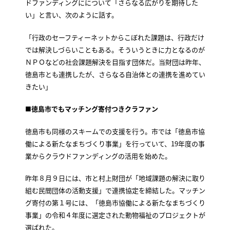
ドファンディングにについて「さらなる広がりを期待した
い」と言い、次のように話す。
「行政のセーフティーネットからこぼれた課題は、行政だけ
では解決しづらいこともある。そういうときに力となるのが
ＮＰＯなどの社会課題解決を目指す団体だ。当財団は昨年、
徳島市とも連携したが、さらなる自治体との連携を進めてい
きたい」
■徳島市でもマッチング寄付つきクラファン
徳島市も同様のスキームでの支援を行う。市では「徳島市協
働による新たなまちづくり事業」を行っていて、19年度の事
業からクラウドファンディングの活用を始めた。
昨年８月９日には、市と村上財団が「地域課題の解決に取り
組む民間団体の活動支援」で連携協定を締結した。マッチン
グ寄付の第１号には、「徳島市協働による新たなまちづくり
事業」の令和４年度に選定された動物福祉のプロジェクトが
選ばれた。