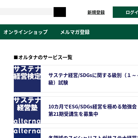
新規登録
ログ
オンラインショップ
メルマガ登録
■オルタナのサービス一覧
サステナ経営/SDGsに関する級別（１～
級）試験
10カ月でESG/SDGs経営を極める勉強会
第21期受講生を募集中
各領域のスペシャリストがサステナ経営