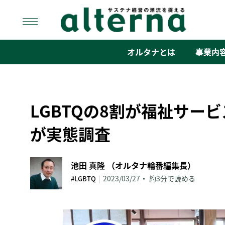
Skip
to
content
オルタナ
「サステナ経営」の潮流を捉える
オルタナとは
事業内
LGBTQの8割が福祉サー
が実態調査
池田 真隆 （オルタナ輪番編集長）
|
2023/03/27
約3分で読める
#LGBTQ