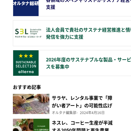
支援
法人会員で貴社のサステナ経営推進と情
発信を強力に支援
2026年度のサステナブルな製品・サー
スを募集中
おすすめ記事
サラヤ、レンタル事業で「障
がい者アート」の可能性広げ
る
オルタナ編集部
2024年4月16日
ネスレ、コーヒー生産が半減
する2050年問題と再生農業