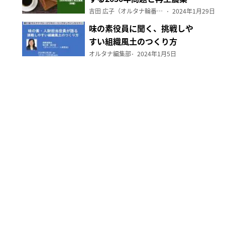
（前編）
吉田 広子（オルタナ輪番編集長）
2024年1月29日
味の素役員に聞く、挑戦しや
すい組織風土のつくり方
オルタナ編集部
2024年1月5日