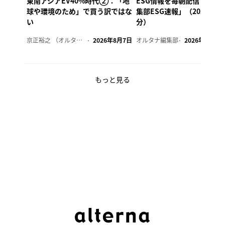
東南アジアEV40%時代②：「地
ESG情報を毎朝配信「オル
球や環境のため」で買う訳ではな
集部ESG速報」（2026年8
い
分）
京正裕之 （オルタナ副編集長）
2026年8月7日
オルタナ編集部
2026年8月7日
もっと見る