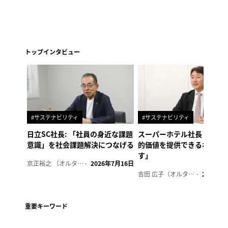
トップインタビュー
#サステナビリティ
#サステナビリティ
日立SC社長: 「社員の身近な課題
スーパーホテル社長「地域
意識」を社会課題解決につなげる
的価値を提供できるホテル
す」
京正裕之 （オルタナ副編集長）
2026年7月16日
吉田 広子（オルタナ輪番編集長）
2026年6
重要キーワード