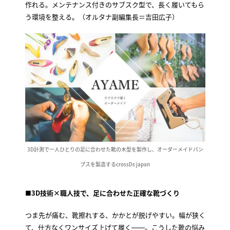
作れる。メンテナンス付きのサブスク型で、長く履いてもら
う環境を整える。（オルタナ副編集長＝吉田広子）
3D計測で一人ひとりの足に合わせた靴の木型を製作し、オーダーメイドパン
プスを製造するcrossDs japan
■
3D技術×職人技で、足に合わせた正確な靴づくり
つま先が痛む、靴擦れする、かかとが脱げやすい。幅が狭く
て、仕方なくワンサイズ上げて履く――。こうした靴の悩み