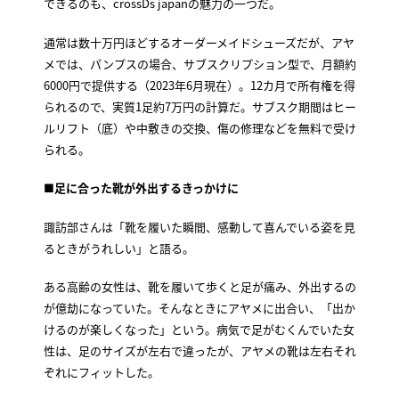
できるのも、crossDs japanの魅力の一つだ。
通常は数十万円ほどするオーダーメイドシューズだが、アヤ
メでは、パンプスの場合、サブスクリプション型で、月額約
6000円で提供する（2023年6月現在）。12カ月で所有権を得
られるので、実質1足約7万円の計算だ。サブスク期間はヒー
ルリフト（底）や中敷きの交換、傷の修理などを無料で受け
られる。
■
足に合った靴が外出するきっかけに
諏訪部さんは「靴を履いた瞬間、感動して喜んでいる姿を見
るときがうれしい」と語る。
ある高齢の女性は、靴を履いて歩くと足が痛み、外出するの
が億劫になっていた。そんなときにアヤメに出合い、「出か
けるのが楽しくなった」という。病気で足がむくんでいた女
性は、足のサイズが左右で違ったが、アヤメの靴は左右それ
ぞれにフィットした。