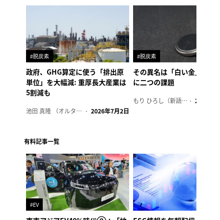
#脱炭素
#脱炭素
政府、GHG算定に使う「排出原
その異名は「白い金」、リ
単位」を大幅減: 重厚長大産業は
に二つの課題
5割減も
もり ひろし（新語ウォッチャー）
2023年7
池田 真隆 （オルタナ輪番編集長）
2026年7月2日
有料記事一覧
#EV