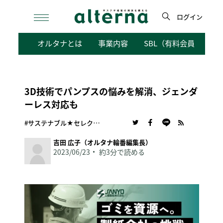
Skip
to
ログイン
content
検
オルタナとは
事業内容
SBL（有料会員向けサ
索
3D技術でパンプスの悩みを解消、ジェンダ
ーレス対応も
#サステナブル★セレクション
吉田 広子（オルタナ輪番編集長）
2023/06/23
約3分で読める