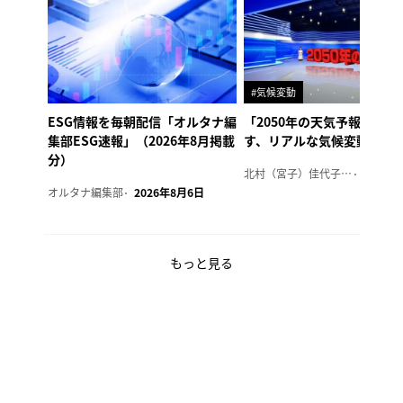
#気候変動
ESG情報を毎朝配信「オルタナ編
「2050年の天気予報 Ver.
集部ESG速報」（2026年8月掲載
す、リアルな気候変動の影
分）
北村（宮子）佳代子（オルタナ輪番編集長）
2026年
オルタナ編集部
2026年8月6日
もっと見る