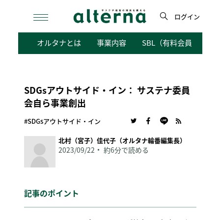
Skip
to
ログイン
content
検
オルタナとは
事業内容
SBL（有料会員向けサ
索
SDGsアウトサイド・イン： サステナ委員
会自ら事業創出
#SDGsアウトサイド・イン
北村（宮子）佳代子（オルタナ輪番編集長）
2023/09/22
約6分で読める
記事のポイント