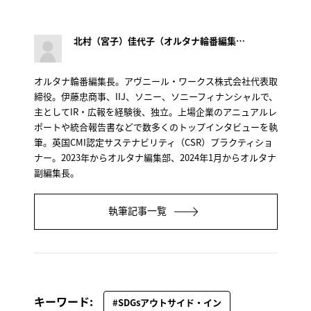
北村（宮子）佳代子（オルタナ輪番編集長）
オルタナ輪番編集長。アヴニール・ワークス株式会社代表取
締役。伊藤忠商事、IIJ、ソニー、ソニーフィナンシャルで、
主としてIR・広報を経験後、独立。上場企業のアニュアルレ
ポートや統合報告書などで数多くのトップインタビューを執
筆。英国CMI認定サステナビリティ（CSR）プラクティショ
ナー。2023年からオルタナ編集部、2024年1月からオルタナ
副編集長。
執筆記事一覧
キーワード:
#SDGsアウトサイド・イン