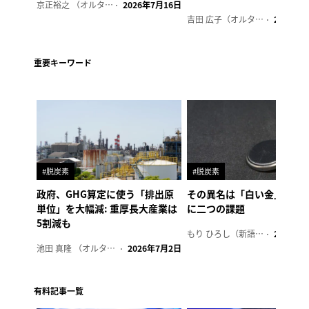
京正裕之 （オルタナ副編集長）
2026年7月16日
吉田 広子（オルタナ輪番編集長）
2026年6
重要キーワード
#脱炭素
#脱炭素
政府、GHG算定に使う「排出原
その異名は「白い金」、リ
単位」を大幅減: 重厚長大産業は
に二つの課題
5割減も
もり ひろし（新語ウォッチャー）
2023年7
池田 真隆 （オルタナ輪番編集長）
2026年7月2日
有料記事一覧